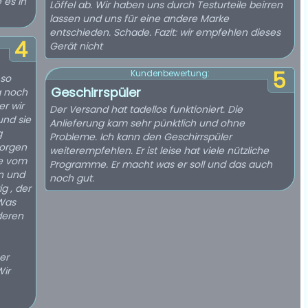
 es in
Löffel ab. Wir haben uns durch Testurteile beirren
lassen und uns für eine andere Marke
entschieden. Schade. Fazit: wir empfehlen dieses
4
Gerät nicht
5
Kundenbewertung:
 so
Geschirrspüler
g noch
r wir
Der Versand hat tadellos funktioniert. Die
und sie
Anlieferung kam sehr pünktlich und ohne
Probleme. Ich kann den Geschirrspüler
morgen
weiterempfehlen. Er ist leise hat viele nützliche
Programme. Er macht was er soll und das auch
en und
noch gut.
g , der
nderen
er
Wir