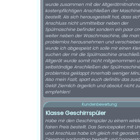
wurde zusammen mit der Altgerätmitnahm
kostenpflichtigen Anschließen der Maschine
bestellt. Als sich herausgestellt hat, dass sic
Anschluss nicht unmittelbar neben der
Spülmaschine befindet sondern ein paar c
weiter neben der Waschmaschine, die man
problemlos herausnehmen und verschieben
wurde ich abgespeist ich solle mir einen Kl
suchen der mir die Spülmaschine anschließt
Altgerät wurde somit nicht mitgenommen u
selbständige Anschließen der Spülmaschine
problemlos geklappt innerhalb weniger Minu
Also mein Fazit, spart euch definitiv das zusä
Geld! Ziemlich ärgerlich und absolut nicht zu
empfehlen!
Kundenbewertung:
Klasse Geschirrspüler
Habe mir den Geschirrspüler zu einem wirkli
fairen Preis bestellt. Das Servicepaket mit U
und Anschluss habe ich gleich mit geordert
Dienstag nachmittag bestellt und Donnerst