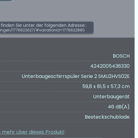
inden Sie unter der folgenden Adresse:
ungen/1776622627/#variationId=1776622880
BOSCH
4242005436330
Unterbaugeschirrspüler Serie 2 SMU2HVS02E
59,8 x 81,5 x 57,3 cm
Unterbaugerät
46 dB(A)
Besteckschublade
e mehr über dieses Produkt
: