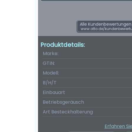
Alle Kundenbewertungen f
www.otto.de/kundenbewert
Produktdetails:
Marke:
GTIN:
Modell:
B/H/T
Einbauart
Betriebsgeräusch
Art Besteckhalterung
Erfahren Si