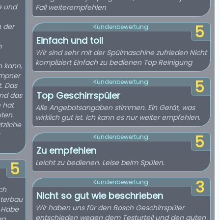
e und
Fall weiterempfehlen
h der
5
Kundenbewertung:
Einfach und toll
m
Wir sind sehr mit der Spülmaschine zufrieden Nicht
kompliziert Einfach zu bedienen Top Reinigung
 kann,
empner
5
Kundenbewertung:
. Das
Top Geschirrspüler
nd das
 hat
Alle Angebotsangaben stimmen. Ein Gerät, was
ten.
wirklich gut ist. Ich kann es nur weiter empfehlen.
tzliche
5
Kundenbewertung:
Zu empfehlen
Leicht zu bedienen. Leise beim Spülen.
5
3
Kundenbewertung:
ch
Nicht so gut wie beschrieben
nterbau
Wir haben uns für den Bosch Geschirrspüler
. Habe
entschieden wegen dem Testurteil und den guten
ag