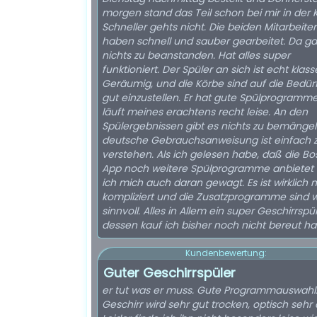
morgen stand das Teil schon bei mir in der 
Schneller gehts nicht. Die beiden Mitarbeiter
haben schnell und sauber gearbeitet. Da g
nichts zu beanstanden. Hat alles super
funktioniert. Der Spüler an sich ist echt klass
Geräumig, und die Körbe sind auf die Bedür
gut einzustellen. Er hat gute Spülprogramm
läuft meines erachtens recht leise. An den
Spülergebnissen gibt es nichts zu bemängel
deutsche Gebrauchsanweisung ist einfach 
verstehen. Als ich gelesen habe, daß die Bo
App noch weitere Spülprogramme anbietet
ich mich auch daran gewagt. Es ist wirklich n
kompliziert und die Zusatzprogramme sind wi
sinnvoll. Alles in Allem ein super Geschirrspü
dessen kauf ich bisher noch nicht bereut ha
Kundenbewertung:
Guter Geschirrspüler
er tut was er muss. Gute Programmauswahl
Geschirr wird sehr gut trocken, optisch sehr 