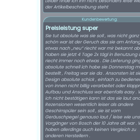
Leider finde ich ihn nicht besonders leise wie
der Artikelbeschreibung steht
Kundenbewertung:
Preisleistung super
Sie tut absolute was sie soll , was nicht ganz
schön war ist der Geruch das sie am Anfan
etwas nach „neu“ riecht war mir bekannt abe
haben sie jetzt 4 Tage 2x tägl in Benutzung 
riecht immer noch etwas . Die Lieferung ging
absolute schnell ich habe sie Donnerstag 
bestellt , Freitag war sie da . Ansonsten ist sie vom
Design absolute schick , einfach zu bedien
von innen nicht billig verarbeitet oder klappri
Aufbau und Anschluss war ebenfalls easy . Was
ich nicht bestätigen kann ist das sie laut a
Rezensionen wesentlich leiser als andere
Geschirrspüler sein soll , sie ist vom
Geräuschpegel genauso laut / leise wie uns
Vorgänger von Bosch der 10 Jahre alt war . 
haben allerdings auch keinen Vergleich zu
anderen Herstellern .