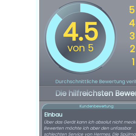
Durchschnittliche Bewertung verif
Die hilfreichsten Bewe
Kundenbewertung:
Einbau
Über das Gerät kann ich absolut nicht meck
Bewerten möchte ich aber den unfassbar
schlechten Service von Hermes. Die Spülma