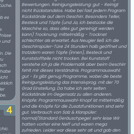
Bewertungen. Reinigungsleistung: gut - Reinigt
Küche.
nicht Rückstandslos. Habe bei fast jedem Program
Rückstände auf dem Geschirr. Besonders Teller,
ab es
Besteck und Töpfe (und Ja, ich bestücke die
Maschine so, dass alles gut gereinigt werden
e.
kann) Trocknung: mittelmäßig - Trocknet
fnisse
schlechter als erwartet. Aus Neugier ließ ich die
e und
Geschirrspüler-Türe 24 Stunden halb geöffnet und
trotzdem waren Töpfe (innen), Besteck und
n. Die
Kunststoffteile nicht trocken. Bei Kunststoff
zu
verstehe ich ja die Problematik aber beim Geschirr
sch
fehlt mir dieses Verständnis. Programmauswahl:
 habe
gut - Es gibt genug Programme, wobei die beste
icht
Reinigungsleistung das Intensivprog. mit der 70
rklich
Grad Einstellung. Da habe ich sehr selten
ler
Rückstände im Gegensatz zu allen anderen.
be.
Knöpfe: Programmauswahl-Knopf ist mittelmäßig
und die Knöpfe für die Zusatzfunktionen sind sehr
4
gut. Verbrauch von Salz & Klarspüler:
normal/Standard Geräuschpegel: sehr leise Wir
.
hatten vorher eine Neff und waren mega
chic.
zufrieden. Leider war diese sehr alt und gab den