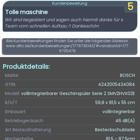
5
Kundenbewertung:
Tolle maschine
Wir sind begeistert und sagen auch hiermit danke für s
Team vom schnellen Aufbau !! Dankeschön
Alle Kundenbewertungen finden Sie unter der folgenden Adresse:
www.otto.de/kundenbewertungen/1776735143/#variationId=177
6735478
Produktdetails:
Marke:
BOSCH
GTIN:
4242005434084
Modell:
vollintegrierbarer Geschirrspüler Serie 2 SMV2HVX02E
B/H/T
59,8 x 81,5 x 55 cm
Einbauart
vollintegrierbar
Betriebsgeräusch
46 dB(A)
Art Besteckhalterung
Besteckschublade
Nischenhöhe
81,5 - 87,5cm