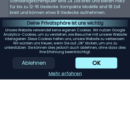
Standardgeschirrspüler sind 24 Zoll breit und bieten Platz
für bis zu 12-16 Gedecke. Kompakte Modelle sind 18 Zoll
breit und können etwa 8 Gedecke aufnehmen.
Energieeffizienz:
Achten Sie auf Geschirrspüler mit einer
Deine Privatsphäre ist uns wichtig
Energy Star-Bewertung. Diese Modelle verbrauchen
Unsere Website verwendet keine eigenen Cookies. Wir nutzen Google
weniger Wasser und Strom, was Ihnen langfristig Geld
Analytics-Cookies, um zu verstehen, wie Besucher mit unserer Website
interagieren. Diese Cookies helfen uns, unsere Website zu verbessern.
spart.
Wir würden uns freuen, wenn Sie auf „OK“ klicken, um uns zu
unterstützen. Sie können dies jedoch auch ablehnen, ohne dass dies
Geräuschpegel:
Geschirrspüler können laut sein. Wenn
Ihre Erfahrung beeinträchtigt.
Lärm ein Problem darstellt, suchen Sie nach Modellen mit
einem Dezibelwert von 45 oder darunter.
OK
Ablehnen
Reinigungsleistung:
Achten Sie auf Geschirrspüler mit
Mehr erfahren
mehreren Spülzyklen und Optionen. Modelle mit einem
„Entsorger für harte Lebensmittel“ oder einem
„Filtersystem“ können die Reinigungsleistung erheblich
verbessern.
KI-Einkaufsassistent