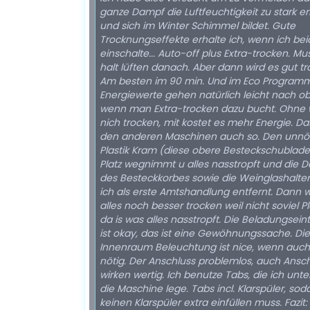
ganze Dampf die Luftfeuchtigkeit zu stark e
und sich im Winter Schimmel bildet. Gute
Trocknungseffekte erhalte ich, wenn ich bei
einschalte... Auto-off plus Extra-trocken. M
halt lüften danach. Aber dann wird es gut tr
Am besten im 90 min. Und im Eco Programm
Energiewerte gehen natürlich leicht nach o
wenn man Extra-trocken dazu bucht. Ohne 
nich trocken, mit kostet es mehr Energie. Das
den anderen Maschinen auch so. Den unnö
Plastik Kram (diese obere Besteckschublade
Platz wegnimmt u alles nasstropft und die D
des Besteckkorbes sowie die Weinglashalte
ich als erste Amtshandlung entfernt. Dann w
alles noch besser trocken weil nicht soviel Pl
da is was alles nasstropft. Die Beladungsein
ist okay, das ist eine Gewöhnungssache. Die
Innenraum Beleuchtung ist nice, wenn auch
nötig. Der Anschluss problemlos, auch Ansc
wirken wertig. Ich benutze Tabs, die ich unte
die Maschine lege. Tabs incl. Klarspüler, sod
keinen Klarspüler extra einfüllen muss. Fazit: