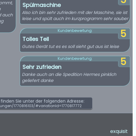
5
kommt,
Spülmaschine
n
Also ich bin sehr zufrieden mit der Maschine, sie ist
rd auch
leise und spült auch im kurzprogramm sehr sauber
ng
5
Kundenbewertung:
Tolles Teil
Gutes Gerät tut es es soll sieht gut aus ist leise
5
Kundenbewertung:
Sehr zufrieden
Danke auch an die Spedition Hermes pinklich
geliefert danke
inden Sie unter der folgenden Adresse:
ungen/1770816103/#variationId=1770817772
exquisit