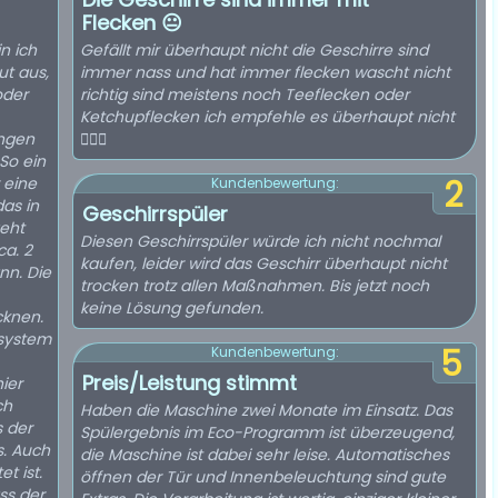
Flecken 😐
n ich
Gefällt mir überhaupt nicht die Geschirre sind
ut aus,
immer nass und hat immer flecken wascht nicht
oder
richtig sind meistens noch Teeflecken oder
Ketchupflecken ich empfehle es überhaupt nicht
ängen
👎🏻😑
 So ein
 eine
2
Kundenbewertung:
as in
Geschirrspüler
eht
Diesen Geschirrspüler würde ich nicht nochmal
ca. 2
kaufen, leider wird das Geschirr überhaupt nicht
nn. Die
trocken trotz allen Maßnahmen. Bis jetzt noch
keine Lösung gefunden.
cknen.
zsystem
5
Kundenbewertung:
Preis/Leistung stimmt
ier
ch
Haben die Maschine zwei Monate im Einsatz. Das
s der
Spülergebnis im Eco-Programm ist überzeugend,
s. Auch
die Maschine ist dabei sehr leise. Automatisches
t ist.
öffnen der Tür und Innenbeleuchtung sind gute
ss der