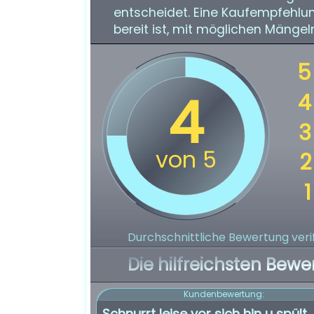
entscheidet. Eine Kaufempfehl
bereit ist, mit möglichen Mängel
Durchschnittliche Bewertung verif
Die hilfreichsten Bewe
Kundenbewertung:
Schnurrt leise vor sich hin u spült