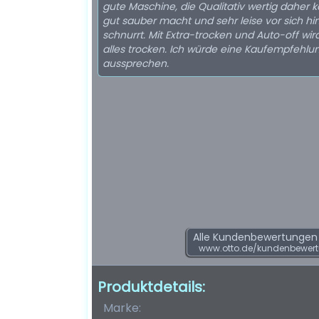
gute Maschine, die Qualitativ wertig daher 
gut sauber macht und sehr leise vor sich hi
schnurrt. Mit Extra-trocken und Auto-off wi
alles trocken. Ich würde eine Kaufempfehlu
aussprechen.
Alle Kundenbewertungen f
www.otto.de/kundenbewert
Produktdetails:
Marke: