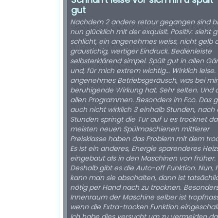
gut
Nachdem 2 andere retour gegangen sind bi
nun glücklich mit der exquisit. Positiv: sieht g
schlicht, ein angenehmes weiss, nicht gelb 
graustichig, wertiger Eindruck. Bedienleiste
selbsterklärend simpel. Spült gut in allen G
und, für mich extrem wichtig... Wirklich leise.
angenehmes Betriebsgeräusch, was bei mir
beruhigende Wirkung hat. Sehr selten. Und d
allen Programmen. Besonders im Eco. Das g
auch nicht wirklich 3 einhalb Stunden, nach 
Stunden springt die Tür auf u es trocknet da
meisten neuen Spülmaschienen mittlerer
Preisklasse haben das Problem mit dem tro
Es ist ein anderes, Energie sparenderes Hei
eingebaut als in den Maschinen von früher.
Deshalb gibt es die Auto-off Funktion. Nun, h
kann man sie abschalten, dann ist tatsächli
nötig per Hand nach zu trocknen. Besonder
Innenraum der Maschine selber ist tropfnas
wenn die Extra-trocken Funktion eingeschalte
Ich habe dies versucht um zu vermeiden da