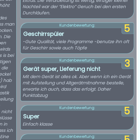
Extras. Die Verarbeitung ist wertig, einziger kleiner
rhöht
Nachteil war der “Elektro” Geruch bei den ersten
Durchläufen.
des
uss man
5
Kundenbewertung:
ocken.
Geschirrspüler
. Die
-Gute Qualität, viele Programme -benutze ihn oft
ben
für Geschirr sowie auch Töpfe
wirds
 is bei
3
Kundenbewertung:
tigen
 die
Gerät super, Lieferung nicht
eckel
Mit dem Gerät ist alles ok. Aber wenn ich ein Gerät
r) hab
mit Aufstellung und Altgerätmitnahme bestelle,
ird
erwarte ich auch, dass das erfolgt. Daher
astik
Punktabzug
teilung
5
Kundenbewertung:
 nicht
Super
hlüsse
n in
Einfach klasse
ass ich
 Eine
Kundenbewertung: