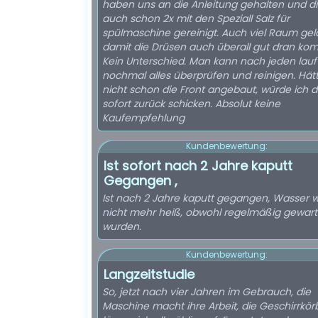
haben uns an die Anleitung gehalten und d
auch schon 2x mit den Speziall Salz für
spülmaschine gereinigt. Auch viel Raum gel
damit die Drüsen auch überall gut dran ko
Kein Unterschied. Man kann nach jeden lauf
nochmal alles überprüfen und reinigen. Hätt
nicht schon die Front angebaut, würde ich d
sofort zurück schicken. Absolut keine
Kaufempfehlung
Kundenbewertung:
Ist sofort nach 2 Jahre kaputt
Gegangen ,
Ist nach 2 Jahre kaputt gegangen, Wasser w
nicht mehr heiß, obwohl regelmäßig gewart
wurden.
Kundenbewertung:
Langzeitstudie
So, jetzt nach vier Jahren im Gebrauch, die
Maschine macht ihre Arbeit, die Geschirrkör