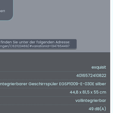
hen
inden Sie unter der folgenden Adresse:
ungen/C621123469/#variationId=1347654497
exquisit
4016572410822
lintegrierbarer Geschirrspüler EGSP1009-E-030E silber
44,8 x 81,5 x 55 cm
vollintegrierbar
49 dB(A)