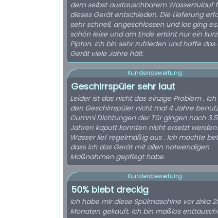
dem selbst austauschbarem Wasserzulauf f
dieses Gerät entschieden. Die Lieferung erf
sehr schnell, angeschlossen und los ging es. 
schön leise und am Ende ertönt nur ein kurz
Pipton. Ich bin sehr zufrieden und hoffe das
Gerät viele Jahre hält.
Kundenbewertung:
Geschirrspüler sehr laut
Leider ist das nicht das einzige Problem . Ic
den Geschirrspüler nicht mal 4 Jahre benutz
Gummi Dichtungen der Tür gingen nach 3.5
Jahren kaputt konnten nicht ersetzt werden.
Wasser lief regelmäßig aus . Ich möchte be
dass ich das Gerät mit allen notwendigen
Maßnahmen gepflegt habe.
Kundenbewertung:
50% blebt dreckig
Ich habe mir diese Spülmaschine vor zirka 2
Monaten gekauft. Ich bin maßlos enttäuscht