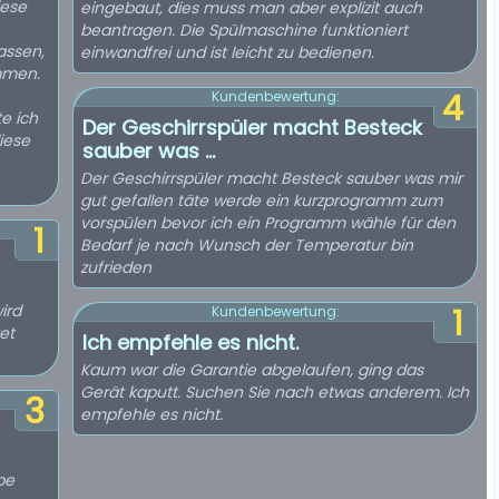
iese
eingebaut, dies muss man aber explizit auch
beantragen. Die Spülmaschine funktioniert
assen,
einwandfrei und ist leicht zu bedienen.
mmen.
4
Kundenbewertung:
e ich
Der Geschirrspüler macht Besteck
iese
sauber was ...
Der Geschirrspüler macht Besteck sauber was mir
gut gefallen täte werde ein kurzprogramm zum
vorspülen bevor ich ein Programm wähle für den
1
Bedarf je nach Wunsch der Temperatur bin
zufrieden
ird
1
Kundenbewertung:
et
Ich empfehle es nicht.
Kaum war die Garantie abgelaufen, ging das
Gerät kaputt. Suchen Sie nach etwas anderem. Ich
3
empfehle es nicht.
be