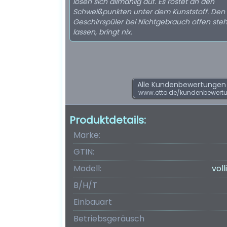
lösen sich allmählig auf. Es rostet an den
Schweißpunkten unter dem Kunststoff. Den
Geschirrspüler bei Nichtgebrauch offen ste
lassen, bringt nix.
Alle Kundenbewertungen f
www.otto.de/kundenbewert
Produktdetails:
Marke:
GTIN:
Modell:
vol
B/H/T
Einbauart
Betriebsgeräusch