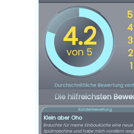
Durchschnittliche Bewertung verif
Die hilfreichsten Bewe
Kundenbewertung:
Klein aber Oho
Brauchte für meine Einbauküche eine neue 
Spülmaschine und habe mich vorallem we