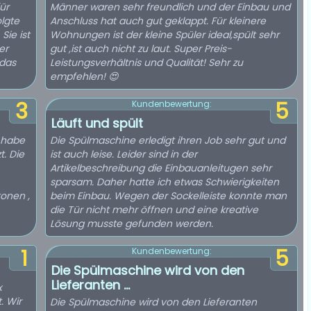
ür
Männer waren sehr freundlich und der Einbau und
olgte
Anschluss hat auch gut geklappt. Für kleinere
Sie ist
Wohnungen ist der kleine Spüler ideal,spült sehr
er
gut ,ist auch nicht zu laut. Super Preis-
 das
Leistungsverhältnis und Qualität! Sehr zu
empfehlen! 😍
3
5
Kundenbewertung:
Läuft und spült
h habe
Die Spülmaschine erledigt ihren Job sehr gut und
t. Die
ist auch leise. Leider sind in der
Artikelbeschreibung die Einbauanleitugen sehr
sparsam. Daher hatte ich etwas Schwierigkeiten
tonen ,
beim Einbau. Wegen der Sockelleiste konnte man
die Tür nicht mehr öffnen und eine kreative
Lösung musste gefunden werden.
1
5
Kundenbewertung:
Die Spülmaschine wird von den
Lieferanten ...
x
. Wir
Die Spülmaschine wird von den Lieferanten