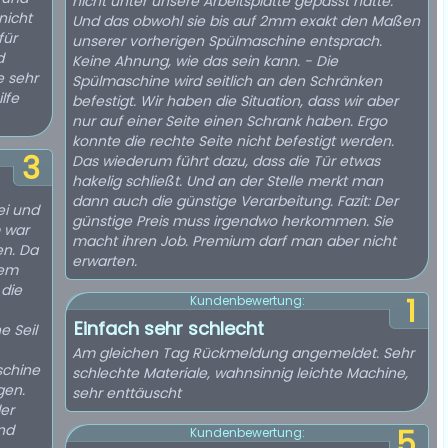
nicht unter unsere Arbeitsplatte gepasst hätte.
nicht
Und das obwohl sie bis auf 2mm exakt den Maßen
für
unserer vorherigen Spülmaschine entsprach.
d
Keine Ahnung, wie das sein kann. - Die
e sehr
Spülmaschine wird seitlich an den Schränken
lfe
befestigt. Wir haben die Situation, dass wir aber
nur auf einer Seite einen Schrank haben. Ergo
konnte die rechte Seite nicht befestigt werden.
3
Das wiederum führt dazu, dass die Tür etwas
hakelig schließt. Und an der Stelle merkt man
dann auch die günstige Verarbeitung. Fazit: Der
ei und
günstige Preis muss irgendwo herkommen. Sie
 war
macht ihren Job. Premium darf man aber nicht
en. Da
erwarten.
dem
 die
1
Kundenbewertung:
Einfach sehr schlecht
e Seil
Am gleichen Tag Rückmeldung angemeldet. Sehr
schine
schlechte Materiale, wahnsinnig leichte Machine,
gen.
sehr enttäuscht
der
nd
5
Kundenbewertung: