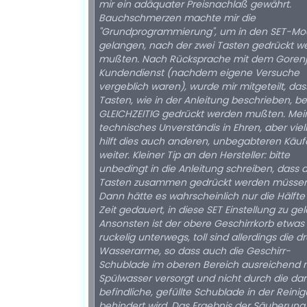
mir ein adäquater Preisnachlaß gewährt.
Bauchschmerzen machte mir die
"Grundprogrammierung", um in den SET-Mo
gelangen, nach der zwei Tasten gedrückt w
mußten. Nach Rücksprache mit dem Goren
Kundendienst (nachdem eigene Versuche
vergeblich waren), wurde mir mitgeteilt, das
Tasten, wie in der Anleitung beschrieben, b
GLEICHZEITIG gedrückt werden mußten. Mei
technisches Unverständis in Ehren, aber viel
hilft dies auch anderen, unbegabteren Käuf
weiter. Kleiner Tip an den Hersteller: bitte
unbedingt in die Anleitung schreiben, dass 
Tasten zusammen gedrückt werden müssen
Dann hätte es wahrscheinlich nur die Hälfte
Zeit gedauert, in diese SET Einstellung zu ge
Ansonsten ist der obere Geschirrkorb etwas
ruckelig unterwegs, toll sind allerdings die dr
Wasserarme, so dass auch die Geschirr-
Schublade im oberen Bereich ausreichend 
Spülwasser versorgt und nicht durch die da
befindliche, gefüllte Schublade in der Reini
behindert wird. Das Ergebnis der Säuberung