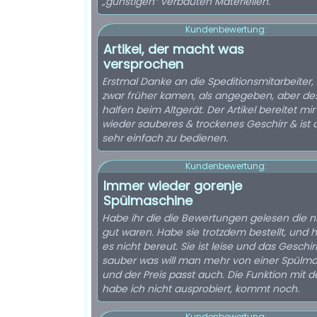
„günstigen“ verbauten Materiellen.
Kundenbewertung:
Artikel, der macht was
versprochen
Erstmal Danke an die Speditionsmitarbeiter, 
zwar früher kamen, als angegeben, aber de
halfen beim Altgerät. Der Artikel bereitet mir
wieder sauberes & trockenes Geschirr & ist
sehr einfach zu bedienen.
Kundenbewertung:
Immer wieder gorenje
Spülmaschine
Habe ihr die die Bewertungen gelesen die n
gut waren. Habe sie trotzdem bestellt, und 
es nicht bereut. Sie ist leise und das Geschirr
sauber was will man mehr von einer Spülm
und der Preis passt auch. Die Funktion mit d
habe ich nicht ausprobiert, kommt noch.
Kundenbewertung: