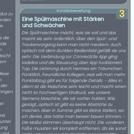
3
Kundenbewertung:
dus zu
Eine Spülmaschine mit Stärken
erden
und Schwächen
je
Die Spülmaschine macht, was sie soll und das
s die
macht sie sehr ordentlich. Über den Spül- und
eide
Trockenvorgang kann man nicht meckern. Auch
n
optisch mit dem dunklen Bedienfeld gefällt sie uns
leicht
sehr. Die Verbindung zur ConnectLife App ging
ern
tadellos und die Steuerung über App funktioniert
Top. Die Lieferung durch Hermes ein Träumchen.
diese
Pünktlich, freundliche Kollegen…was will man mehr.
.
Punktabzug gibt es für folgende Details: - Alles in
 der
allem ist die Maschine sehr leicht und macht einen
langen.
nicht so hochwertigen Eindruck, wie unsere
Siemens Maschine, die wir vorher hatten. Wie
ei
gesagt…optisch ist gibt es keine Abstriche zu
machen. Aber in Summe gibt es kleine Stellen, wo
mit
ich denke, das hätte man besser bauen können. -
runter
Die Maße stimmen überhaupt nicht. Die vorderen
gung
Füße mussten wir komplett entfernen, da sie sonst
 und