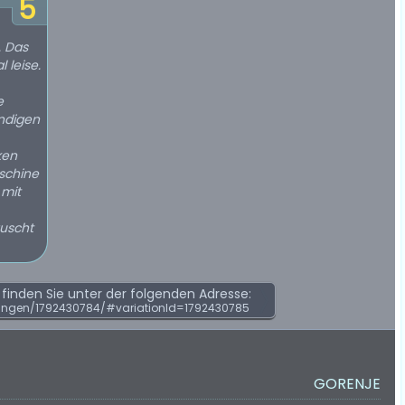
5
. Das
 leise.
e
endigen
ken
aschine
 mit
äuscht
inden Sie unter der folgenden Adresse:
ungen/1792430784/#variationId=1792430785
GORENJE