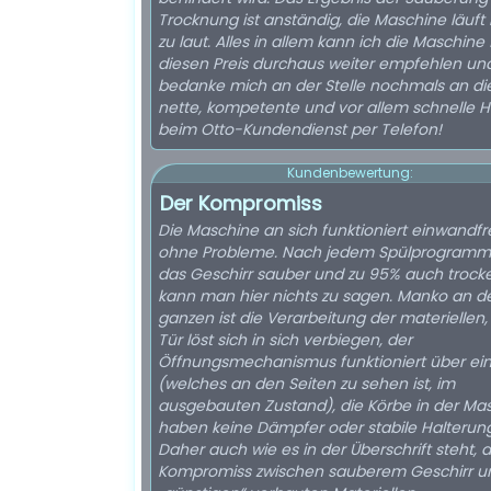
Trocknung ist anständig, die Maschine läuft 
zu laut. Alles in allem kann ich die Maschine 
diesen Preis durchaus weiter empfehlen un
bedanke mich an der Stelle nochmals an di
nette, kompetente und vor allem schnelle Hi
beim Otto-Kundendienst per Telefon!
Kundenbewertung:
Der Kompromiss
Die Maschine an sich funktioniert einwandfr
ohne Probleme. Nach jedem Spülprogramm
das Geschirr sauber und zu 95% auch trock
kann man hier nichts zu sagen. Manko an 
ganzen ist die Verarbeitung der materiellen,
Tür löst sich in sich verbiegen, der
Öffnungsmechanismus funktioniert über ein
(welches an den Seiten zu sehen ist, im
ausgebauten Zustand), die Körbe in der Ma
haben keine Dämpfer oder stabile Halterun
Daher auch wie es in der Überschrift steht, 
Kompromiss zwischen sauberem Geschirr u