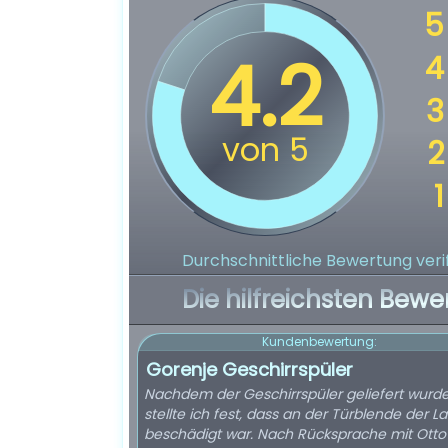
Durchschnittliche Bewertung verif
Die hilfreichsten Bewe
Kundenbewertung:
Gorenje Geschirrspüler
Nachdem der Geschirrspüler geliefert wurde
stellte ich fest, dass an der Türblende der L
beschädigt war. Nach Rücksprache mit Ott