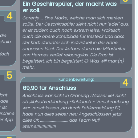
Ein Geschirrspüler, der macht was
er soll.
4
Gorenje ... Eine Marke, welche man sich merken
sollte. Der Geschirrspüler sieht nicht nur "edel" aus,
er ist zudem auch noch extrem leise. Praktisch
die
auch die obere Schublade für Besteck und dass
shalb
der Korb darunter sich individuell in der Höhe
anpassen lässt. Der Aufbau durch die Mitarbeiter
 doch
von Hermes verlief reibungslos. Die Frau ist
begeistert. Ich bin begeistert 😃 Was will man(n)
mehr.
5
4
Kundenbewertung:
69,90 für Anschluss
icht
Anschluss war nicht in Ordnung ,Wasser lief nicht
habe
ab ,Ablaufverbindung -Schlauch - Verschraubung
 ist
war verschlossen ,da durch Fehlermeldung F11,
aschine
habe nun alles selber neu Angeschlossen, jetzt
er App
alles OK ,,,,,,,,,,,,,,,,,,,,,,,,,,,,,, das Team Null
Sterne!!!!!!!!!!!!!!!!