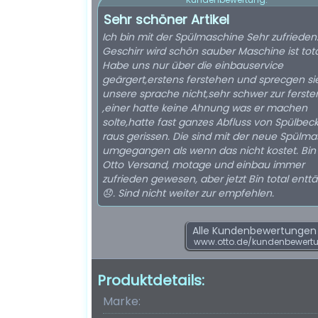
Sehr schöner Artikel
Ich bin mit der Spülmaschine Sehr zufrieden
Geschirr wird schön sauber Maschine ist total
Habe uns nur über die einbauservice
geärgert,erstens ferstehen und sprecgen si
unsere sprache nicht,sehr schwer zur ferst
,einer hatte keine Ahnung was er machen
solte,hatte fast ganzes Abfluss von Spülbec
raus gerissen. Die sind mit der neue Spülm
umgegangen als wenn das nicht kostet. Bin
Otto Versand, motage und einbau immer
zufrieden gewesen, aber jetzt Bin total entt
😞. Sind nicht weiter zur empfehlen.
Alle Kundenbewertungen f
www.otto.de/kundenbewert
Produktdetails:
Marke: