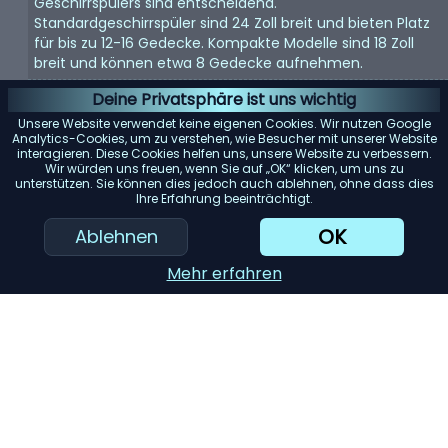
Geschirrspülers sind entscheidend.
Standardgeschirrspüler sind 24 Zoll breit und bieten Platz
für bis zu 12-16 Gedecke. Kompakte Modelle sind 18 Zoll
breit und können etwa 8 Gedecke aufnehmen.
Energieeffizienz:
Achten Sie auf Geschirrspüler mit einer
Deine Privatsphäre ist uns wichtig
Energy Star-Bewertung. Diese Modelle verbrauchen
Unsere Website verwendet keine eigenen Cookies. Wir nutzen Google
weniger Wasser und Strom, was Ihnen langfristig Geld
Analytics-Cookies, um zu verstehen, wie Besucher mit unserer Website
interagieren. Diese Cookies helfen uns, unsere Website zu verbessern.
spart.
Wir würden uns freuen, wenn Sie auf „OK“ klicken, um uns zu
unterstützen. Sie können dies jedoch auch ablehnen, ohne dass dies
Geräuschpegel:
Geschirrspüler können laut sein. Wenn
Ihre Erfahrung beeinträchtigt.
Lärm ein Problem darstellt, suchen Sie nach Modellen mit
einem Dezibelwert von 45 oder darunter.
OK
Ablehnen
Reinigungsleistung:
Achten Sie auf Geschirrspüler mit
Mehr erfahren
mehreren Spülzyklen und Optionen. Modelle mit einem
„Entsorger für harte Lebensmittel“ oder einem
„Filtersystem“ können die Reinigungsleistung erheblich
verbessern.
KI-Einkaufsassistent