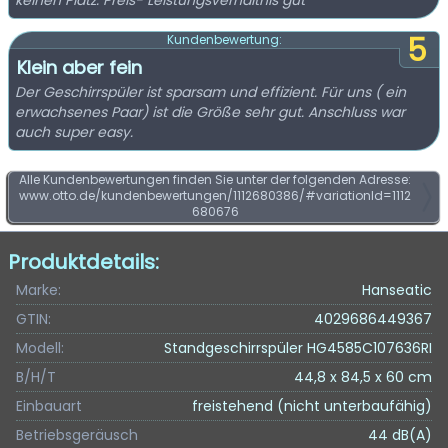
keinen Platz. Preis- Leistungsverhältnis gut
5
Kundenbewertung:
Klein aber fein
Der Geschirrspüler ist sparsam und effizient. Für uns ( ein
erwachsenes Paar) ist die Größe sehr gut. Anschluss war
auch super easy.
Alle Kundenbewertungen finden Sie unter der folgenden Adresse:
www.otto.de/kundenbewertungen/1112680386/#variationId=1112
680676
Produktdetails:
Marke:
Hanseatic
GTIN:
4029686449367
Modell:
Standgeschirrspüler HG4585C107636RI
B/H/T
44,8 x 84,5 x 60 cm
Einbauart
freistehend (nicht unterbaufähig)
Betriebsgeräusch
44 dB(A)