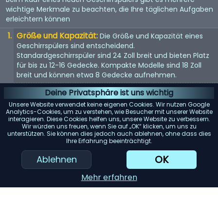
wichtige Merkmale zu beachten, die Ihre täglichen Aufgaben
erleichtern können
Größe und Kapazität:
Die Größe und Kapazität eines
Geschirrspülers sind entscheidend.
Standardgeschirrspüler sind 24 Zoll breit und bieten Platz
für bis zu 12-16 Gedecke. Kompakte Modelle sind 18 Zoll
breit und können etwa 8 Gedecke aufnehmen.
Energieeffizienz:
Achten Sie auf Geschirrspüler mit einer
Deine Privatsphäre ist uns wichtig
Energy Star-Bewertung. Diese Modelle verbrauchen
Unsere Website verwendet keine eigenen Cookies. Wir nutzen Google
weniger Wasser und Strom, was Ihnen langfristig Geld
Analytics-Cookies, um zu verstehen, wie Besucher mit unserer Website
interagieren. Diese Cookies helfen uns, unsere Website zu verbessern.
spart.
Wir würden uns freuen, wenn Sie auf „OK“ klicken, um uns zu
unterstützen. Sie können dies jedoch auch ablehnen, ohne dass dies
Geräuschpegel:
Geschirrspüler können laut sein. Wenn
Ihre Erfahrung beeinträchtigt.
Lärm ein Problem darstellt, suchen Sie nach Modellen mit
einem Dezibelwert von 45 oder darunter.
OK
Ablehnen
Reinigungsleistung:
Achten Sie auf Geschirrspüler mit
Mehr erfahren
mehreren Spülzyklen und Optionen. Modelle mit einem
„Entsorger für harte Lebensmittel“ oder einem
„Filtersystem“ können die Reinigungsleistung erheblich
verbessern.