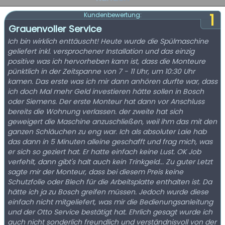
1
Kundenbewertung:
Grauenvoller Service
Ich bin wirklich enttäuscht! Heute wurde die Spülmaschine
geliefert inkl. versprochener Installation und das einzig
positive was ich hervorheben kann ist, dass die Monteure
pünktlich in der Zeitspanne von 7 - 11 Uhr, um 10:30 Uhr
kamen. Das erste was ich mir dann anhören durfte war, dass
ich doch Mal mehr Geld investieren hätte sollen in Bosch
oder Siemens. Der erste Monteur hat dann vor Anschluss
bereits die Wohnung verlassen. der zweite hat sich
geweigert die Maschine anzuschließen, weil ihm das mit den
ganzen Schläuchen zu eng war. Ich als absoluter Laie hab
das dann in 5 Minuten alleine geschafft und frag mich, was
er sich so geziert hat. Er hatte einfach keine Lust. OK Job
verfehlt, dann gibt's halt auch kein Trinkgeld... Zu guter Letzt
sagte mir der Monteur, dass bei diesem Preis keine
Schutzfolie oder Blech für die Arbeitsplatte enthalten ist. Da
hätte ich ja zu Bosch greifen müssen. Jedoch wurde diese
einfach nicht mitgeliefert, was mir die Bedienungsanleitung
und der Otto Service bestätigt hat. Ehrlich gesagt wurde ich
auch nicht sonderlich freundlich und verständnisvoll von der