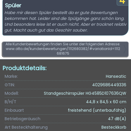
4
Spüler
Habe mir diesen Spüler bestellt da er gute Bewertungen
bekommen hat. Leider sind die Spülgänge ganz schön lang.
Und besonders leise ist er auch nicht. Aber er trocknet relativ
gut. Macht auch gut das Geschirr sauber.
Alle Kundenbewertungen finden Sie unter der folgenden Adresse:
www.otto.de/kundenbewertungen/1112680382/#variationId=1112
681675
Produktdetails:
Marke:
Hanseatic
GTIN:
4029686449336
Modell:
Standgeschirrspüler HG4585D107636QW
B/H/T
44,8 x 84,5 x 60 cm
Einbauart
freistehend (unterbaufähig)
Betriebsgeräusch
47 dB(A)
Art Besteckhalterung
Besteckkorb