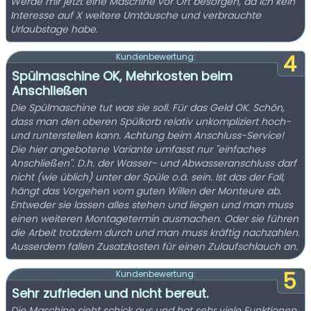
Werde mir jetzt eine Maschine vor Ort besorgen, da ich kein
Interesse auf X weitere Umtäusche und verbrauchte
Urlaubstage habe.
4
Kundenbewertung:
Spülmaschine OK, Mehrkosten beim
Anschließen
Die Spülmaschine tut was sie soll. Für das Geld OK. Schön,
dass man den oberen Spülkorb relativ unkompliziert hoch-
und runterstellen kann. Achtung beim Anschluss-Service!
Die hier angebotene Variante umfasst nur "einfaches
Anschließen". D.h. der Wasser- und Abwasseranschluss darf
nicht (wie üblich) unter der Spüle o.ä. sein. Ist das der Fall,
hängt das Vorgehen vom guten Willen der Monteure ab.
Entweder sie lassen alles stehen und liegen und man muss
einen weiteren Montagetermin ausmachen. Oder sie führen
die Arbeit trotzdem durch und man muss kräftig nachzahlen.
Ausserdem fallen Zusatzkosten für einen Zulaufschlauch an.
5
Kundenbewertung:
Sehr zufrieden und nicht bereut.
Die Maschine sieht schick aus und hat sehr viele Funktionen,