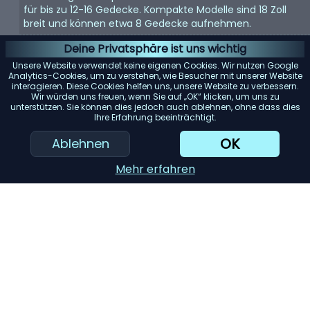
für bis zu 12-16 Gedecke. Kompakte Modelle sind 18 Zoll
breit und können etwa 8 Gedecke aufnehmen.
Energieeffizienz:
Achten Sie auf Geschirrspüler mit einer
Deine Privatsphäre ist uns wichtig
Energy Star-Bewertung. Diese Modelle verbrauchen
Unsere Website verwendet keine eigenen Cookies. Wir nutzen Google
weniger Wasser und Strom, was Ihnen langfristig Geld
Analytics-Cookies, um zu verstehen, wie Besucher mit unserer Website
interagieren. Diese Cookies helfen uns, unsere Website zu verbessern.
spart.
Wir würden uns freuen, wenn Sie auf „OK“ klicken, um uns zu
unterstützen. Sie können dies jedoch auch ablehnen, ohne dass dies
Geräuschpegel:
Geschirrspüler können laut sein. Wenn
Ihre Erfahrung beeinträchtigt.
Lärm ein Problem darstellt, suchen Sie nach Modellen mit
einem Dezibelwert von 45 oder darunter.
OK
Ablehnen
Reinigungsleistung:
Achten Sie auf Geschirrspüler mit
Mehr erfahren
mehreren Spülzyklen und Optionen. Modelle mit einem
„Entsorger für harte Lebensmittel“ oder einem
„Filtersystem“ können die Reinigungsleistung erheblich
verbessern.
KI-Einkaufsassistent