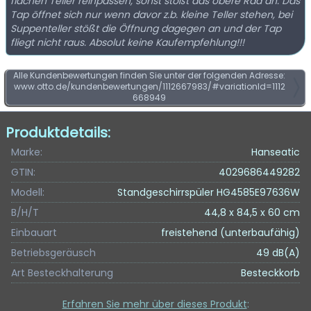
flachen Teller reinpassen, sonst stößt das obere Rad an. Das
Tap öffnet sich nur wenn davor z.b. kleine Teller stehen, bei
Suppenteller stößt die Öffnung dagegen an und der Tap
fliegt nicht raus. Absolut keine Kaufempfehlung!!!
Alle Kundenbewertungen finden Sie unter der folgenden Adresse:
www.otto.de/kundenbewertungen/1112667983/#variationId=1112
668949
Produktdetails:
Marke:
Hanseatic
GTIN:
4029686449282
Modell:
Standgeschirrspüler HG4585E97636W
B/H/T
44,8 x 84,5 x 60 cm
Einbauart
freistehend (unterbaufähig)
Betriebsgeräusch
49 dB(A)
Art Besteckhalterung
Besteckkorb
Erfahren Sie mehr über dieses Produkt
: