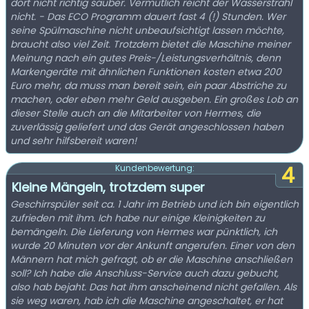
dort nicht richtig sauber. Vermutlich reicht der Wasserstrahl
nicht. - Das ECO Programm dauert fast 4 (!) Stunden. Wer
seine Spülmaschine nicht unbeaufsichtigt lassen möchte,
braucht also viel Zeit. Trotzdem bietet die Maschine meiner
Meinung nach ein gutes Preis-/Leistungsverhältnis, denn
Markengeräte mit ähnlichen Funktionen kosten etwa 200
Euro mehr, da muss man bereit sein, ein paar Abstriche zu
machen, oder eben mehr Geld ausgeben. Ein großes Lob an
dieser Stelle auch an die Mitarbeiter von Hermes, die
zuverlässig geliefert und das Gerät angeschlossen haben
und sehr hilfsbereit waren!
4
Kundenbewertung:
Kleine Mängeln, trotzdem super
Geschirrspüler seit ca. 1 Jahr im Betrieb und ich bin eigentlich
zufrieden mit ihm. Ich habe nur einige Kleinigkeiten zu
bemängeln. Die Lieferung von Hermes war pünktlich, ich
wurde 20 Minuten vor der Ankunft angerufen. Einer von den
Männern hat mich gefragt, ob er die Maschine anschließen
soll? Ich habe die Anschluss-Service auch dazu gebucht,
also hab bejaht. Das hat ihm anscheinend nicht gefallen. Als
sie weg waren, hab ich die Maschine angeschaltet, er hat