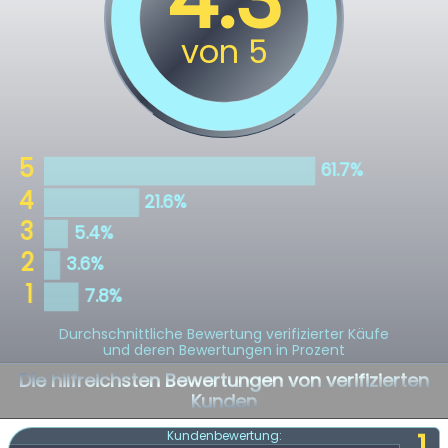
Durchschnittliche Bewertung verifizierter Käufe
und deren Bewertungen in Prozent
Die hilfreichsten Bewertungen von verifizierten
Kunden
1
Kundenbewertung: