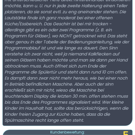
möchte, kann u. U. nur in jede zweite Halterung einen Teller
platzieren, da sie sonst evtl. zu eng aneinander stehen. Die
Lautstärke finde ich ganz moderat bei einer offenen
Küche/Essbereich. Das Geschirr ist bei mir trocken -
allerdings gibt es ein oder zwei Programme (z. B. ein
Programm für Gläser), wo NICHT getrocknet wird. Das steht
aber genau in der Tabelle der Bedienungsanleitung, wie der
Programmablauf ist und wie lange es dauert. Den Sinn
verstehe ich zwar nicht, weil ja niemand Kalkflecken auf
seinen Gläsern haben möchte und man sie dann per Hand
abtrocknen muss. Auch öffnet sich zum Ende der
Programme die Spülertür und steht dann rund 10 cm offen.
Es dampft dann zwar nicht mehr heraus, wie bei einer noch
in Betrieb befindlichen Maschine. Aber auch der sinn
erschließt sich mir nicht, wieso die Maschine bei
leuchtendem Display die letzten 30 min. offen stehen muss
bis das Ende des Programmes signalisiert wird. Wer kleine
Kinder im Haushalt hat, sollte das berücksichtigen, wenn die
Kinder freien Zugang zur Küche haben, dass da die
Spülmaschine recht lange offen steht.
Kundenbewertung: