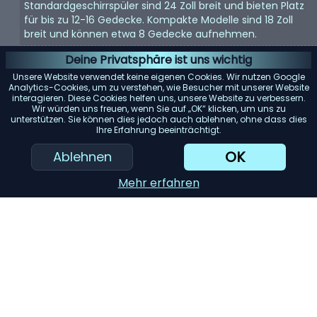
Standardgeschirrspüler sind 24 Zoll breit und bieten Platz
für bis zu 12-16 Gedecke. Kompakte Modelle sind 18 Zoll
breit und können etwa 8 Gedecke aufnehmen.
Energieeffizienz:
Achten Sie auf Geschirrspüler mit einer
Deine Privatsphäre ist uns wichtig
Energy Star-Bewertung. Diese Modelle verbrauchen
Unsere Website verwendet keine eigenen Cookies. Wir nutzen Google
weniger Wasser und Strom, was Ihnen langfristig Geld
Analytics-Cookies, um zu verstehen, wie Besucher mit unserer Website
interagieren. Diese Cookies helfen uns, unsere Website zu verbessern.
spart.
Wir würden uns freuen, wenn Sie auf „OK“ klicken, um uns zu
unterstützen. Sie können dies jedoch auch ablehnen, ohne dass dies
Geräuschpegel:
Geschirrspüler können laut sein. Wenn
Ihre Erfahrung beeinträchtigt.
Lärm ein Problem darstellt, suchen Sie nach Modellen mit
einem Dezibelwert von 45 oder darunter.
OK
Ablehnen
Reinigungsleistung:
Achten Sie auf Geschirrspüler mit
Mehr erfahren
mehreren Spülzyklen und Optionen. Modelle mit einem
„Entsorger für harte Lebensmittel“ oder einem
„Filtersystem“ können die Reinigungsleistung erheblich
verbessern.
KI-Einkaufsassistent