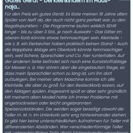
Gutes Gerät - bei Kleinkindern im Haus-
naja...
Für den Preis ein gutes Gerät. Es löste meinen 18 Jahre alten
Spüler von Neff ab, der auch nicht ganz perfekt war. zu den
Negativpunkten: - Die Programme laufen wirklich SEHR
lange - bis zu über 3 Std., je nach Auswahl - Das Gitter im
oberen Korb könnte etwas feinmaschiger sein. Kleinteile -
wie z. B. ein Eierbecher haben praktisch keinen Stand - Auch
die klappbare Ablage am Oberkorb könnte feinmaschiger
sein, weil Schere, Sparschäler und Co. hier runterfallen. Auf
der anderen Seite befindet sich noch eine Kunststoffablage
für Messer o. ä. Hier stören aber die eingebauten Stege, so
dass mein Sparschäler schon zu lang ist, um ihn dort
aufzulegen. Bei meiner alten Maschine konnte ich alle
Kleinteile, die aber zu groß für den Besteckkorb waren, auf
den Ablagen spülen. Insgesamt spült er aber sehr gründlich.
Mit meinem alten Modell hatte ich immer Probleme mit
angetrockneten oder leicht angebrannten
Speiserückständen. Die werden sogar beseitigt obwohl die
Teller m. M. n. im Unterkorb sehr eng hintereinander stehen.
Es gibt hier keine unterschiedlichen Aufnahmen für Teller mit
differenzierten Abständen. Wer verschiedenförmige Teller
mit unterschiedlicher Tiefe direkt hintereinander einsortieren