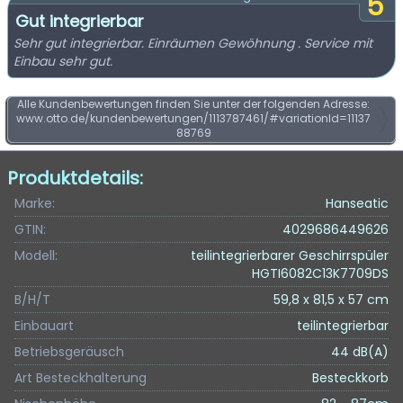
5
Gut integrierbar
Sehr gut integrierbar. Einräumen Gewöhnung . Service mit
Einbau sehr gut.
Alle Kundenbewertungen finden Sie unter der folgenden Adresse:
www.otto.de/kundenbewertungen/1113787461/#variationId=11137
88769
Produktdetails:
Marke:
Hanseatic
GTIN:
4029686449626
Modell:
teilintegrierbarer Geschirrspüler
HGTI6082C13K7709DS
B/H/T
59,8 x 81,5 x 57 cm
Einbauart
teilintegrierbar
Betriebsgeräusch
44 dB(A)
Art Besteckhalterung
Besteckkorb