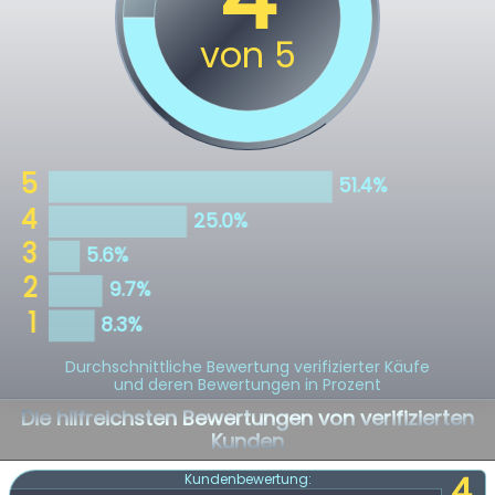
Durchschnittliche Bewertung verifizierter Käufe
und deren Bewertungen in Prozent
Die hilfreichsten Bewertungen von verifizierten
Kunden
4
Kundenbewertung: