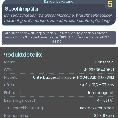
5
Kundenbewertung:
Geschirrspüler
Bin sehr zufrieden mit dieser Maschine. Wäscht sehr sauber,
trocknet gut. Bin rundum zufrieden. Klare Kaufempfehlung.
Alle Kundenbewertungen finden Sie unter der folgenden Adresse:
www.otto.de/kundenbewertungen/1113787473/#variationId=11137
88310
Produktdetails:
Marke:
Hanseatic
GTIN:
4029686449671
Modell:
Unterbaugeschirrspüler HGU4582D10J7736EI
B/H/T
44,8 x 81,5 x 57 cm
Einbauart
Unterbaugerät
Betriebsgeräusch
44 dB(A)
Art Besteckhalterung
Besteckschublade
Nischenhöhe
82 - 87cm