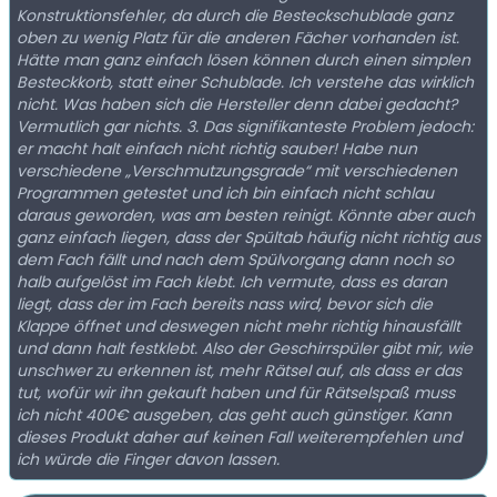
Konstruktionsfehler, da durch die Besteckschublade ganz
oben zu wenig Platz für die anderen Fächer vorhanden ist.
Hätte man ganz einfach lösen können durch einen simplen
Besteckkorb, statt einer Schublade. Ich verstehe das wirklich
nicht. Was haben sich die Hersteller denn dabei gedacht?
Vermutlich gar nichts. 3. Das signifikanteste Problem jedoch:
er macht halt einfach nicht richtig sauber! Habe nun
verschiedene „Verschmutzungsgrade“ mit verschiedenen
Programmen getestet und ich bin einfach nicht schlau
daraus geworden, was am besten reinigt. Könnte aber auch
ganz einfach liegen, dass der Spültab häufig nicht richtig aus
dem Fach fällt und nach dem Spülvorgang dann noch so
halb aufgelöst im Fach klebt. Ich vermute, dass es daran
liegt, dass der im Fach bereits nass wird, bevor sich die
Klappe öffnet und deswegen nicht mehr richtig hinausfällt
und dann halt festklebt. Also der Geschirrspüler gibt mir, wie
unschwer zu erkennen ist, mehr Rätsel auf, als dass er das
tut, wofür wir ihn gekauft haben und für Rätselspaß muss
ich nicht 400€ ausgeben, das geht auch günstiger. Kann
dieses Produkt daher auf keinen Fall weiterempfehlen und
ich würde die Finger davon lassen.