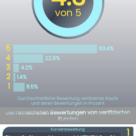
Durchschnittliche Bewertung verifizierter Käufe
und deren Bewertungen in Prozent
Die hilfreichsten Bewertungen von verifizierten
Kunden
1
Kundenbewertung: