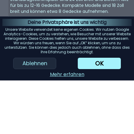
für bis zu 12-16 Gedecke. Kompakte Modelle sind 18 Zoll
breit und können etwa 8 Gedecke aufnehmen.
Energieeffizienz:
Achten Sie auf Geschirrspüler mit einer
Deine Privatsphäre ist uns wichtig
Energy Star-Bewertung. Diese Modelle verbrauchen
Unsere Website verwendet keine eigenen Cookies. Wir nutzen Google
weniger Wasser und Strom, was Ihnen langfristig Geld
Analytics-Cookies, um zu verstehen, wie Besucher mit unserer Website
interagieren. Diese Cookies helfen uns, unsere Website zu verbessern.
spart.
Wir würden uns freuen, wenn Sie auf „OK“ klicken, um uns zu
unterstützen. Sie können dies jedoch auch ablehnen, ohne dass dies
Geräuschpegel:
Geschirrspüler können laut sein. Wenn
Ihre Erfahrung beeinträchtigt.
Lärm ein Problem darstellt, suchen Sie nach Modellen mit
einem Dezibelwert von 45 oder darunter.
OK
Ablehnen
Reinigungsleistung:
Achten Sie auf Geschirrspüler mit
Mehr erfahren
mehreren Spülzyklen und Optionen. Modelle mit einem
„Entsorger für harte Lebensmittel“ oder einem
„Filtersystem“ können die Reinigungsleistung erheblich
verbessern.
KI-Einkaufsassistent