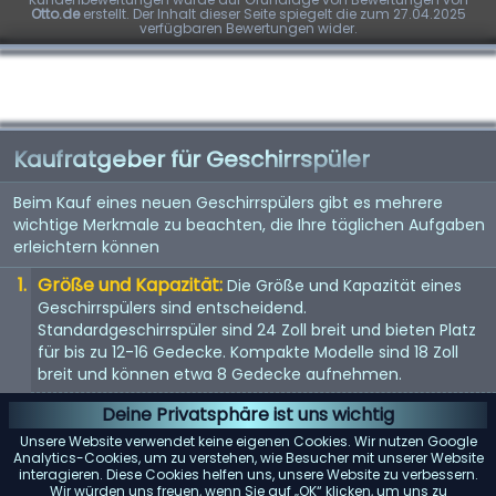
Otto.de
erstellt. Der Inhalt dieser Seite spiegelt die zum 27.04.2025
verfügbaren Bewertungen wider.
Kaufratgeber für Geschirrspüler
Beim Kauf eines neuen Geschirrspülers gibt es mehrere
wichtige Merkmale zu beachten, die Ihre täglichen Aufgaben
erleichtern können
Größe und Kapazität:
Die Größe und Kapazität eines
Geschirrspülers sind entscheidend.
Standardgeschirrspüler sind 24 Zoll breit und bieten Platz
für bis zu 12-16 Gedecke. Kompakte Modelle sind 18 Zoll
breit und können etwa 8 Gedecke aufnehmen.
Energieeffizienz:
Achten Sie auf Geschirrspüler mit einer
Deine Privatsphäre ist uns wichtig
Energy Star-Bewertung. Diese Modelle verbrauchen
Unsere Website verwendet keine eigenen Cookies. Wir nutzen Google
weniger Wasser und Strom, was Ihnen langfristig Geld
Analytics-Cookies, um zu verstehen, wie Besucher mit unserer Website
interagieren. Diese Cookies helfen uns, unsere Website zu verbessern.
spart.
Wir würden uns freuen, wenn Sie auf „OK“ klicken, um uns zu