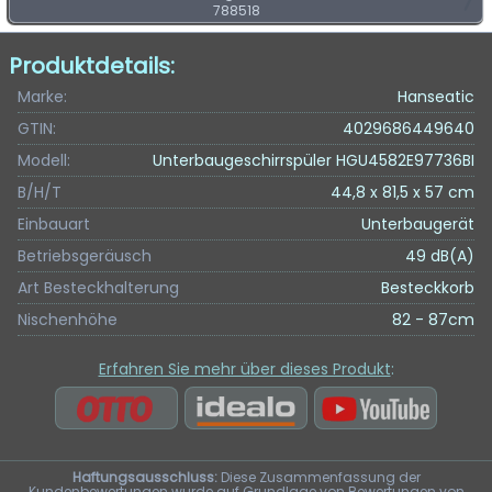
788518
Produktdetails:
Marke:
Hanseatic
GTIN:
4029686449640
Modell:
Unterbaugeschirrspüler HGU4582E97736BI
B/H/T
44,8 x 81,5 x 57 cm
Einbauart
Unterbaugerät
Betriebsgeräusch
49 dB(A)
Art Besteckhalterung
Besteckkorb
Nischenhöhe
82 - 87cm
Erfahren Sie mehr über dieses Produkt
:
Haftungsausschluss:
Diese Zusammenfassung der
Kundenbewertungen wurde auf Grundlage von Bewertungen von