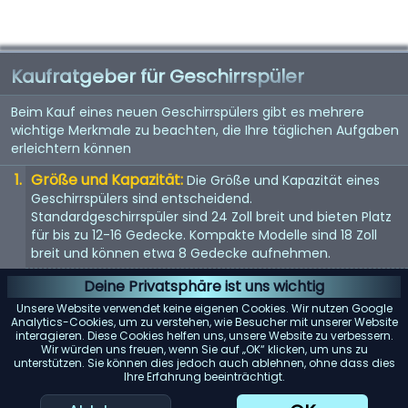
Kaufratgeber für Geschirrspüler
Beim Kauf eines neuen Geschirrspülers gibt es mehrere
wichtige Merkmale zu beachten, die Ihre täglichen Aufgaben
erleichtern können
Größe und Kapazität:
Die Größe und Kapazität eines
Geschirrspülers sind entscheidend.
Standardgeschirrspüler sind 24 Zoll breit und bieten Platz
für bis zu 12-16 Gedecke. Kompakte Modelle sind 18 Zoll
breit und können etwa 8 Gedecke aufnehmen.
Energieeffizienz:
Achten Sie auf Geschirrspüler mit einer
Deine Privatsphäre ist uns wichtig
Energy Star-Bewertung. Diese Modelle verbrauchen
Unsere Website verwendet keine eigenen Cookies. Wir nutzen Google
weniger Wasser und Strom, was Ihnen langfristig Geld
Analytics-Cookies, um zu verstehen, wie Besucher mit unserer Website
interagieren. Diese Cookies helfen uns, unsere Website zu verbessern.
spart.
Wir würden uns freuen, wenn Sie auf „OK“ klicken, um uns zu
unterstützen. Sie können dies jedoch auch ablehnen, ohne dass dies
Geräuschpegel:
Geschirrspüler können laut sein. Wenn
Ihre Erfahrung beeinträchtigt.
Lärm ein Problem darstellt, suchen Sie nach Modellen mit
einem Dezibelwert von 45 oder darunter.