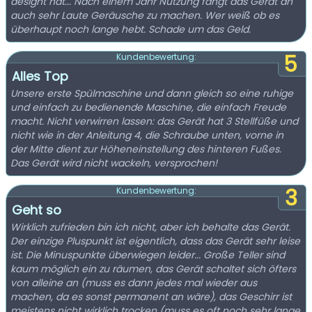
designt hat... Nach einem Jahr Nutzung fängt das Gerät an
auch sehr Laute Geräusche zu machen. Wer weiß ob es
überhaupt noch lange hebt. Schade um das Geld.
5
Kundenbewertung:
Alles Top
Unsere erste Spülmaschine und dann gleich so eine ruhige
und einfach zu bedienende Maschine, die einfach Freude
macht. Nicht verwirren lassen: das Gerät hat 3 Stellfüße und
nicht wie in der Anleitung 4, die Schraube unten, vorne in
der Mitte dient zur Höheneinstellung des hinteren Fußes.
Das Gerät wird nicht wackeln, versprochen!
3
Kundenbewertung:
Geht so
Wirklich zufrieden bin ich nicht, aber ich behalte das Gerät.
Der einzige Pluspunkt ist eigentlich, dass das Gerät sehr leise
ist. Die Minuspunkte überwiegen leider... Große Teller sind
kaum möglich ein zu räumen, das Gerät schaltet sich öfters
von alleine an (muss es dann jedes mal wieder aus
machen, da es sonst permanent an wäre), das Geschirr ist
meistens nicht wirklich trocken (muss es oft noch sehr lange