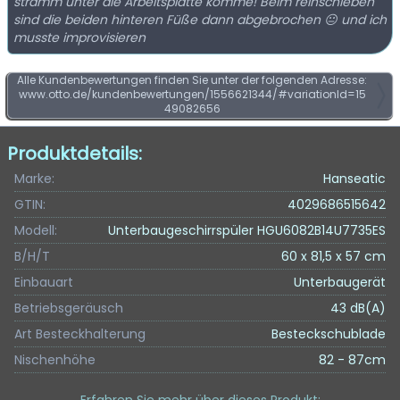
stramm unter die Arbeitsplatte komme! Beim reinschieben
sind die beiden hinteren Füße dann abgebrochen 😐 und ich
musste improvisieren
Alle Kundenbewertungen finden Sie unter der folgenden Adresse:
www.otto.de/kundenbewertungen/1556621344/#variationId=15
49082656
Produktdetails:
Marke:
Hanseatic
GTIN:
4029686515642
Modell:
Unterbaugeschirrspüler HGU6082B14U7735ES
B/H/T
60 x 81,5 x 57 cm
Einbauart
Unterbaugerät
Betriebsgeräusch
43 dB(A)
Art Besteckhalterung
Besteckschublade
Nischenhöhe
82 - 87cm