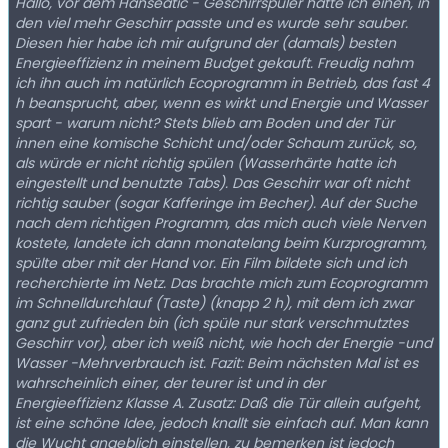
Hallo, vor dem Hanseatic - Geschirrspüler hatte ich einen, in
den viel mehr Geschirr passte und es wurde sehr sauber.
Diesen hier habe ich mir aufgrund der (damals) besten
Energieeffizienz in meinem Budget gekauft. Freudig nahm
ich ihn auch im natürlich Ecoprogramm in Betrieb, das fast 4
h beansprucht, aber, wenn es wirkt und Energie und Wasser
spart - warum nicht? Stets blieb am Boden und der Tür
innen eine komische Schicht und/oder Schaum zurück, so,
als würde er nicht richtig spülen (Wasserhärte hatte ich
eingestellt und benutzte Tabs). Das Geschirr war oft nicht
richtig sauber (sogar Kafferinge im Becher). Auf der Suche
nach dem richtigen Programm, das mich auch viele Nerven
kostete, landete ich dann monatelang beim Kurzprogramm,
spülte aber mit der Hand vor. Ein Film bildete sich und ich
recherchierte im Netz. Das brachte mich zum Ecoprogramm
im Schnelldurchlauf (Taste) (knapp 2 h), mit dem ich zwar
ganz gut zufrieden bin (ich spüle nur stark verschmutztes
Geschirr vor), aber ich weiß nicht, wie hoch der Energie -und
Wasser -Mehrverbrauch ist. Fazit: Beim nächsten Mal ist es
wahrscheinlich einer, der teurer ist und in der
Energieeffizienz Klasse A. Zusatz: Daß die Tür allein aufgeht,
ist eine schöne Idee, jedoch knallt sie einfach auf. Man kann
die Wucht angeblich einstellen, zu bemerken ist jedoch