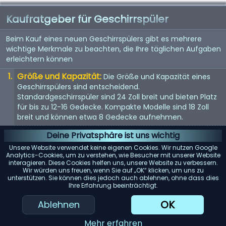
Kaufratgeber für Geschirrspüler
Beim Kauf eines neuen Geschirrspülers gibt es mehrere
wichtige Merkmale zu beachten, die Ihre täglichen Aufgaben
erleichtern können
Größe und Kapazität:
Die Größe und Kapazität eines
Geschirrspülers sind entscheidend.
Standardgeschirrspüler sind 24 Zoll breit und bieten Platz
für bis zu 12-16 Gedecke. Kompakte Modelle sind 18 Zoll
breit und können etwa 8 Gedecke aufnehmen.
Energieeffizienz:
Achten Sie auf Geschirrspüler mit einer
Deine Privatsphäre ist uns wichtig
Energy Star-Bewertung. Diese Modelle verbrauchen
Unsere Website verwendet keine eigenen Cookies. Wir nutzen Google
weniger Wasser und Strom, was Ihnen langfristig Geld
Analytics-Cookies, um zu verstehen, wie Besucher mit unserer Website
interagieren. Diese Cookies helfen uns, unsere Website zu verbessern.
spart.
Wir würden uns freuen, wenn Sie auf „OK“ klicken, um uns zu
unterstützen. Sie können dies jedoch auch ablehnen, ohne dass dies
Geräuschpegel:
Geschirrspüler können laut sein. Wenn
Ihre Erfahrung beeinträchtigt.
Lärm ein Problem darstellt, suchen Sie nach Modellen mit
einem Dezibelwert von 45 oder darunter.
OK
Ablehnen
Reinigungsleistung:
Achten Sie auf Geschirrspüler mit
Mehr erfahren