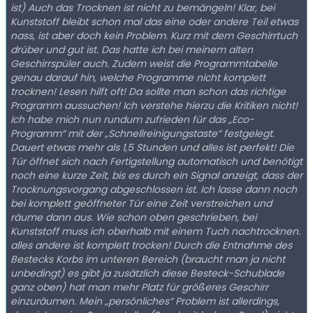
ist) Auch das Trocknen ist nicht zu bemängeln! Klar, bei
Kunststoff bleibt schon mal das eine oder andere Teil etwas
nass, ist aber doch kein Problem. Kurz mit dem Geschirrtuch
drüber und gut ist. Das hatte ich bei meinem alten
Geschirrspüler auch. Zudem weist die Programmtabelle
genau darauf hin, welche Programme nicht komplett
trocknen! Lesen hilft oft! Da sollte man schon das richtige
Programm aussuchen! Ich verstehe hierzu die Kritiken nicht!
Ich habe mich nun rundum zufrieden für das „Eco-
Programm“ mit der „Schnellreinigungstaste“ festgelegt.
Dauert etwas mehr als 1,5 Stunden und alles ist perfekt! Die
Tür öffnet sich nach Fertigstellung automatisch und benötigt
noch eine kurze Zeit, bis es durch ein Signal anzeigt, dass der
Trocknungsvorgang abgeschlossen ist. Ich lasse dann noch
bei komplett geöffneter Tür eine Zeit verstreichen und
räume dann aus. Wie schon oben geschrieben, bei
Kunststoff muss ich oberhalb mit einem Tuch nachtrocknen.
alles andere ist komplett trocken! Durch die Entnahme des
Bestecks Korbs im unteren Bereich (braucht man ja nicht
unbedingt) es gibt ja zusätzlich diese Besteck-Schublade
ganz oben) hat man mehr Platz für größeres Geschirr
einzuräumen. Mein „persönliches“ Problem ist allerdings,