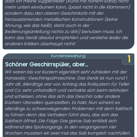
dass ich meine Suppenteller (Rund mit hohem Rand) nicht
mehr unten einräumen kann, (passt nicht in die Klammern)
sondern dazu den oberen Geschirrkorb mit der
herausstehenden metallischen Konstruktionen (keine
Ahnung, wie das heißt, steht auch in der
Bedienungsanleitung nichts zu drin) benutzen muss. Ich
kann das Gerät absolut empfehlen und verstehe leider die
anderen Kritiken überhaupt nicht!
1
Kundenbewertung:
Schöner Geschirrspüler, aber...
Wir waren bis vor Kurzem eigentlich sehr zufrieden mit der
Hanseatic-Geschirrspülmaschine. Das Gerät ist nun rund 1
Jahr alt. Allerdings war von Anfang das Rollsystem für Teller
und Co. sehr unhandlich und verhakte sich beim reinholen
und schieben, ohne das sich das Geschirr oder andere
Küchen-Utensilien querstellten. Es hakt. Nun scheint es
allerdings zu schwerwiegenden Problemen mit dem Salzfach
zu führen denn das Verhaken führt dazu, das sich das
Salzfach öffnet. Die Folge: Das ganze Salz entlädt sich
während des Spülvorgangs. In den vergangenen vier
Wochen mussten wir zwei mal das Salz komplett nachfüllen.