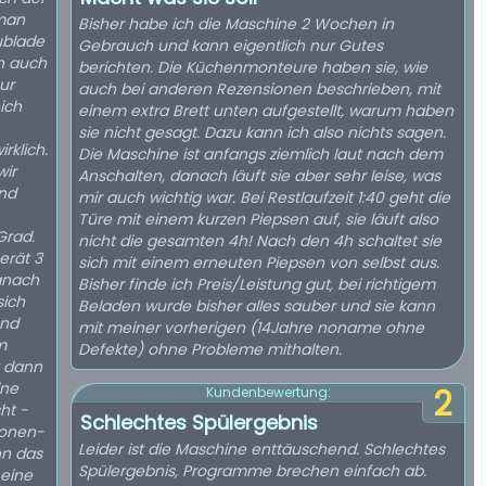
 man
Bisher habe ich die Maschine 2 Wochen in
ublade
Gebrauch und kann eigentlich nur Gutes
n auch
berichten. Die Küchenmonteure haben sie, wie
ur
auch bei anderen Rezensionen beschrieben, mit
ich
einem extra Brett unten aufgestellt, warum haben
sie nicht gesagt. Dazu kann ich also nichts sagen.
rklich.
Die Maschine ist anfangs ziemlich laut nach dem
wir
Anschalten, danach läuft sie aber sehr leise, was
und
mir auch wichtig war. Bei Restlaufzeit 1:40 geht die
Türe mit einem kurzen Piepsen auf, sie läuft also
Grad.
nicht die gesamten 4h! Nach den 4h schaltet sie
erät 3
sich mit einem erneuten Piepsen von selbst aus.
anach
Bisher finde ich Preis/Leistung gut, bei richtigem
sich
Beladen wurde bisher alles sauber und sie kann
und
mit meiner vorherigen (14Jahre noname ohne
m
Defekte) ohne Probleme mithalten.
t dann
ine
2
Kundenbewertung:
ht -
Schlechtes Spülergebnis
sonen-
Leider ist die Maschine enttäuschend. Schlechtes
nn das
Spülergebnis, Programme brechen einfach ab.
 eine