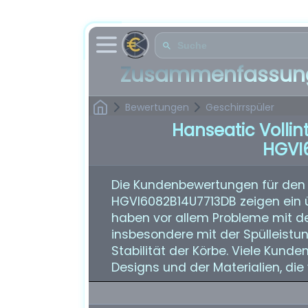
Zusammenfassung
Bewertungen
Geschirrspüler
Hanseatic Vollin
HGVI
Die Kundenbewertungen für den H
HGVI6082B14U7713DB zeigen ein 
haben vor allem Probleme mit der
insbesondere mit der Spülleist
Stabilität der Körbe. Viele Kund
Designs und der Materialien, di