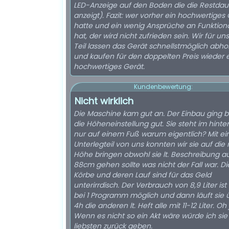
LED-Anzeige auf den Boden die die Restdau
anzeigt). Fazit: wer vorher ein hochwertiges Gerät
hatte und ein wenig Ansprüche an Funktiona
hat, der wird nicht zufrieden sein. Wir für un
Teil lassen das Gerät schnellstmöglich abho
und kaufen für den doppelten Preis wieder 
hochwertiges Gerät.
Kundenbewertung:
Nicht wirklich
Die Maschine kam gut an. Der Einbau ging b
die Höheneinstellung gut. Sie steht im hinter
nur auf einem Fuß warum eigentlich? Mit e
Unterlegteil von uns konnten wir sie auf die 
Höhe bringen obwohl sie lt. Beschreibung a
88cm gehen sollte was nicht der Fall war. Di
Körbe und deren Lauf sind für das Geld
unterirrdisch. Der Verbrauch von 8,9 Liter ist
bei 1 Programm möglich und dann läuft sie 
4h die anderen lt. Heft alle mit 11-12 Liter. Oh 
Wenn es nicht so ein Akt wäre würde ich si
liebsten zurück geben.