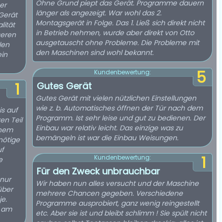
Ohne Grund piept das Gerät. Programme dauern
er
länger als angezeigt. War wohl das 2.
Montagsgerät in Folge. Das 1. Ließ sich direkt nicht
lität
in Betrieb nehmen, wurde aber direkt von Otto
seren
ausgetauscht ohne Probleme. Die Probleme mit
len
den Maschinen sind wohl bekannt.
ein
5
Kundenbewertung:
1
Gutes Gerät
Gutes Gerät mit vielen nützlichen Einstellungen
wie z. b. Automatisches öffnen der Tür nach dem
is auf
Programm. Ist sehr leise und gut zu bedienen. Der
en Teil
Einbau war relativ leicht. Das einzige was zu
inem
bemängeln ist war die Einbau Weisungen.
nötige
uf
1
Kundenbewertung:
e
Für den Zweck unbrauchbar
 nur
Wir haben nun alles versucht und der Maschine
über
mehrere Chancen gegeben. Verschiedene
je.
Programme ausprobiert, ganz wenig reingestellt
e am
etc. Aber sie ist und bleibt schlimm ! Sie spült nicht