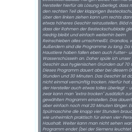
Hersteller hierfür als Lösung überlegt, dass
den rechten Teil der klapprigen Bestecksch
über den linken ziehen kann um rechts dan
etwas höheres Geschirr reinzustellen. Blöd n
dass der Rahmen der Besteckschublade gle
niedrig bleibt und einfach weiterhin beim
Reinschieben alles umschmeißt. Grandios, wi
Außerdem sind die Programme zu lang. Da 
Haustiere haben fallen eben auch Futter- 
Wasserschüsseln an. Daher spüle ich unser
Geschirr aus hygienischen Gründen auf 70 
Dieses Programm dauert aber bei diesem G
Stunden und 30 Minuten. Das Geschirr ist d
nicht einmal vernünftig trocken. Hierfür hat 
der Hersteller auch etwas tolles überlegt - 
zwar kann man "extra trocken" zusätzlich zu
gewählten Programm einstellen. Das dauer
aber einfach noch mal 20 Minuten länger. E
Spülmaschine die knapp vier Stunden brauc
wie unheimlich praktisch für einen vier-Per
Haushalt. Weiter kann man nicht sehen wa
Programm endet (bei der Siemens leuchtet