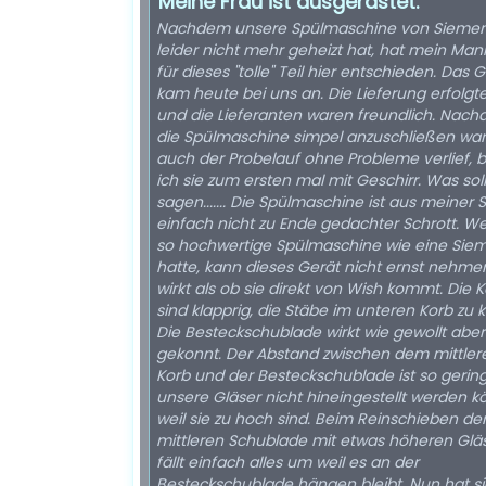
Meine Frau ist ausgerastet.
Nachdem unsere Spülmaschine von Sieme
leider nicht mehr geheizt hat, hat mein Man
für dieses "tolle" Teil hier entschieden. Das 
kam heute bei uns an. Die Lieferung erfolgt
und die Lieferanten waren freundlich. Nachdem
die Spülmaschine simpel anzuschließen wa
auch der Probelauf ohne Probleme verlief, 
ich sie zum ersten mal mit Geschirr. Was soll
sagen....... Die Spülmaschine ist aus meiner S
einfach nicht zu Ende gedachter Schrott. We
so hochwertige Spülmaschine wie eine Sie
hatte, kann dieses Gerät nicht ernst nehmen
wirkt als ob sie direkt von Wish kommt. Die 
sind klapprig, die Stäbe im unteren Korb zu k
Die Besteckschublade wirkt wie gewollt aber
gekonnt. Der Abstand zwischen dem mittler
Korb und der Besteckschublade ist so gering
unsere Gläser nicht hineingestellt werden 
weil sie zu hoch sind. Beim Reinschieben de
mittleren Schublade mit etwas höheren Glä
fällt einfach alles um weil es an der
Besteckschublade hängen bleibt. Nun hat si