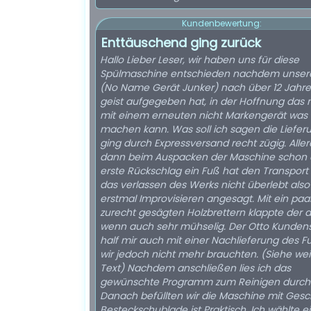
Kundenbewertung:
Enttäuschend ging zurück
Hallo Lieber Leser, wir haben uns für diese
Spülmaschine entschieden nachdem unsere
(No Name Gerät Junker) nach über 12 Jahr
geist aufgegeben hat, in der Hoffnung das
mit einem erneuten nicht Markengerät was 
machen kann. Was soll ich sagen die Liefer
ging durch Expressversand recht zügig. Aller
dann beim Auspacken der Maschine schon 
erste Rückschlag ein Fuß hat den Transport
das verlassen des Werks nicht überlebt also
erstmal Improvisieren angesagt. Mit ein paa
zurecht gesägten Holzbrettern klappte der 
wenn auch sehr mühselig. Der Otto Kunden
half mir auch mit einer Nachlieferung des 
wir jedoch nicht mehr brauchten. (Siehe wei
Text) Nachdem anschließen lies ich das
gewünschte Programm zum Reinigen durchl
Danach befüllten wir die Maschine mit Gesch
Besteckschublade ist Praktisch. Ich wählte e