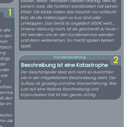
sauber, selbst Teetassen bleiben dreckig, alles ist
extrem nass, die Funktion extratrocken hat keinen
1
Effekt. Die körbe halten das Geschirr nur schlecht
fest, da die Halterungen zu kurz sind oder
umklappen. Das Gerät ist angeblich 800€ wert....
Unserer Meinung nach, ist sie geschenkt zu teuer !
 alte
Wir wenden uns an den Kundenservice wenden
en den
und dann weitersehen. So macht spülen keinen
 man
Spaß.
falsch
ung
2
Kundenbewertung:
dings
der
Beschreibung ist eine Katastrophe
 oder
Der Geschirrspüler lässt sich nicht so ausrichten
 war
wie in der mitgelieferten Beschreibung steht. Der
r
Aufbau ist gruselig und eine Grenzerfahrung. Wer
aufbau
Lust auf eine lieblose Beschreibung und
service
Improvisation hat ist hier genau richtig
Fuß den
ter im
aufen.
irr die
in