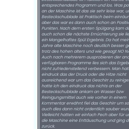
entsprechendes Programm und los. Was pos
an der Maschine ist das sie sehr leise war, u
Besteckschublade ist Praktisch beim einrä
aber das war es dann auch schon an Positi
Punkten. Nach dem ersten Spülgang kam d
auch schon die nächste Ernüchterung sie lie
ein Mangelhaftes Spül Ergebnis. Da hat mein
Jahre alte Maschine noch deutlich besser g
trotz des hohen alters und wie gesagt NO NA
Auch nach mehrerem ausprobieren der an
verfügbaren Programme lies sich das Ergeb
nicht zufriedenstellend verbessern. Man hat
eindruck das der Druck oder die Hitze nicht
ausreichend war um das Geschirr zu reinig
hatte ich den eindruck das nichts an der
Besteckschublade ankam an Wasser bzw
Reinigungsmittel auch wie vorher in einem
Kommentar erwähnt fiel das Geschirr um so
auch dies dann nicht ordentlich sauber wur
Vielleicht hatten wir einfach Pech aber für 
die Maschine eine Enttäuschung und ging 
zurück.