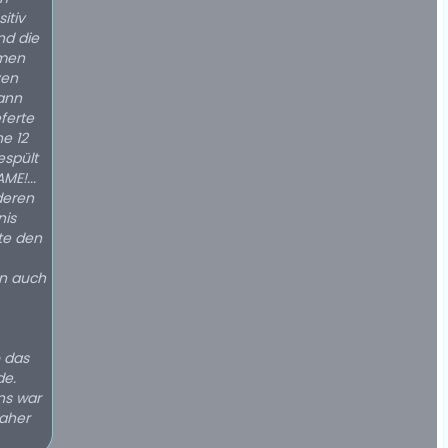
itiv
nd die
umen
ven
ann
ferte
e 12
espült
ME!...
deren
nis
te den
en auch
 das
de.
uns war
daher