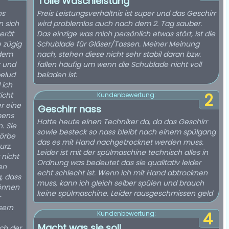
Tolle Waschleistung
ns
Preis Leistungsverhältnis ist super und das Geschirr
n sich
wird problemlos auch nach dem 2. Tag sauber.
Gerät
Das einzige was mich persönlich etwas stört, ist die
e zügig
Schublade für Gläser/Tassen. Meiner Meinung
nach, stehen diese nicht sehr stabil daran bzw.
r und
fallen häufig um wenn die Schublade nicht voll
belud
beladen ist.
 ich
icht
2
Kundenbewertung:
r eine
Geschirr nass
mens
Hatte heute einen Techniker da, da das Geschirr
. Sie
sowie besteck so nass bleibt nach einem spülgang
Körbe
das es mit Hand nachgetrocknet werden muss.
urz.
Leider ist mit der spülmaschine technisch alles in
 nicht
Ordnung was bedeutet das sie qualitativ leider
en
echt schlecht ist. Wenn ich mit Hand abtrocknen
, dass
muss, kann ich gleich selber spülen und brauch
können
keine spülmaschine. Leider rausgeschmissen geld
r
sern
4
Kundenbewertung:
Macht was sie soll
ch der