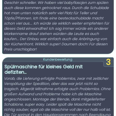
Geschirr schneller. Wir haben viel babyflascjen zum spülen
auch diese kommen getrocknet raus. Durch die Schublade
hat man unten natürlich sehr viel Platz für Teller und
Töpfe/Pfannen. Ich finde eine besteckschublade macht
schon viel aus.... Ich würde sie wirklich weiter empfehlen für
dieses Geld einwandfrei! Ich sag immer würde ein anderer
Markenname drauf stehen würden die Leute es auch
kaufen... Der Einbau war einfach auch die Anbringung von
der Küchenfront. Wirklich super! Daumen doch! Für diesen
Preis unschlagbar!
3
Kundenbewertung:
Spülmaschine für kleines Geld mit
defiziten...
Vorab, die Lieferung erfolgte Problemlos, zwar mit zeitlicher
Verspätung der Spedition, aber das war jetzt nicht so
tragisch. Altgerät Mitnahme erfolgte auch Problemlos. Ohne
großen Aufwand und Probleme habe ich die Maschine
angeschlossen. Montage der Blende, dank mitgelieferter
Schablone, super easy. Leider spült die Maschine nicht
richtig sauber, egal ob die Maschine voll der nur halb voll ist.
Die Tür springt in den Hauptprogrammen nach Beendigung