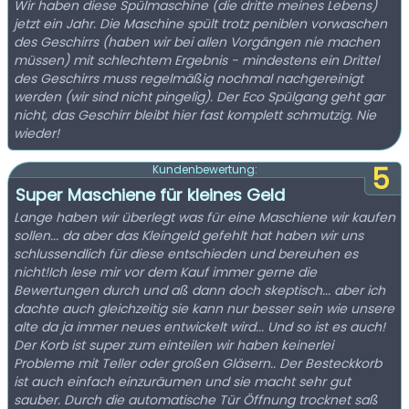
Wir haben diese Spülmaschine (die dritte meines Lebens)
jetzt ein Jahr. Die Maschine spült trotz peniblen vorwaschen
des Geschirrs (haben wir bei allen Vorgängen nie machen
müssen) mit schlechtem Ergebnis - mindestens ein Drittel
des Geschirrs muss regelmäßig nochmal nachgereinigt
werden (wir sind nicht pingelig). Der Eco Spülgang geht gar
nicht, das Geschirr bleibt hier fast komplett schmutzig. Nie
wieder!
5
Kundenbewertung:
Super Maschiene für kleines Geld
Lange haben wir überlegt was für eine Maschiene wir kaufen
sollen... da aber das Kleingeld gefehlt hat haben wir uns
schlussendlich für diese entschieden und bereuhen es
nicht!Ich lese mir vor dem Kauf immer gerne die
Bewertungen durch und aß dann doch skeptisch... aber ich
dachte auch gleichzeitig sie kann nur besser sein wie unsere
alte da ja immer neues entwickelt wird... Und so ist es auch!
Der Korb ist super zum einteilen wir haben keinerlei
Probleme mit Teller oder großen Gläsern.. Der Besteckkorb
ist auch einfach einzuräumen und sie macht sehr gut
sauber. Durch die automatische Tür Öffnung trocknet saß