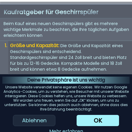
Kaufratgeber für Geschirrspüler
Beim Kauf eines neuen Geschirrspülers gibt es mehrere
wichtige Merkmale zu beachten, die Ihre täglichen Aufgaben
erleichtern können
Größe und Kapazität:
Die Größe und Kapazität eines
Geschirrspülers sind entscheidend.
Standardgeschirrspüler sind 24 Zoll breit und bieten Platz
für bis zu 12-16 Gedecke. Kompakte Modelle sind 18 Zoll
breit und können etwa 8 Gedecke aufnehmen.
Energieeffizienz:
Achten Sie auf Geschirrspüler mit einer
Deine Privatsphäre ist uns wichtig
Energy Star-Bewertung. Diese Modelle verbrauchen
Unsere Website verwendet keine eigenen Cookies. Wir nutzen Google
weniger Wasser und Strom, was Ihnen langfristig Geld
Analytics-Cookies, um zu verstehen, wie Besucher mit unserer Website
interagieren. Diese Cookies helfen uns, unsere Website zu verbessern.
spart.
Wir würden uns freuen, wenn Sie auf „OK“ klicken, um uns zu
unterstützen. Sie können dies jedoch auch ablehnen, ohne dass dies
Geräuschpegel:
Geschirrspüler können laut sein. Wenn
Ihre Erfahrung beeinträchtigt.
Lärm ein Problem darstellt, suchen Sie nach Modellen mit
einem Dezibelwert von 45 oder darunter.
OK
Ablehnen
Reinigungsleistung:
Achten Sie auf Geschirrspüler mit
Mehr erfahren