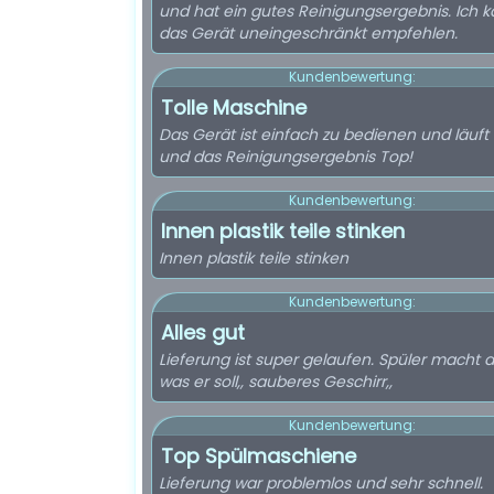
und hat ein gutes Reinigungsergebnis. Ich 
das Gerät uneingeschränkt empfehlen.
Kundenbewertung:
Tolle Maschine
Das Gerät ist einfach zu bedienen und läuft 
und das Reinigungsergebnis Top!
Kundenbewertung:
Innen plastik teile stinken
Innen plastik teile stinken
Kundenbewertung:
Alles gut
Lieferung ist super gelaufen. Spüler macht 
was er soll,, sauberes Geschirr,,
Kundenbewertung:
Top Spülmaschiene
Lieferung war problemlos und sehr schnell.