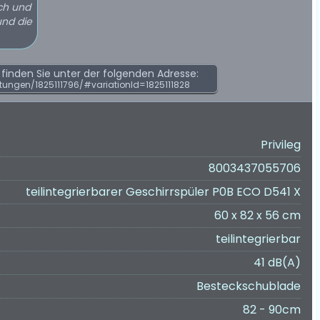
ich und
und die
inden Sie unter der folgenden Adresse:
ungen/1825111796/#variationId=1825111828
Privileg
8003437055706
teilintegrierbarer Geschirrspüler P0B ECO D541 X
60 x 82 x 56 cm
teilintegrierbar
41 dB(A)
Besteckschublade
82 - 90cm