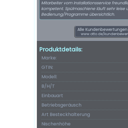
Mitarbeiter vom Installationsservice freundl
kompetent. Spülmaschiene läuft sehr leise 
Bedienung/Programme übersichtlich.
Alle Kundenbewertungen f
www.otto.de/kundenbewert
Produktdetails:
Marke:
GTIN:
Modell:
B/H/T
Einbauart
Betriebsgeräusch
Art Besteckhalterung
Nischenhöhe