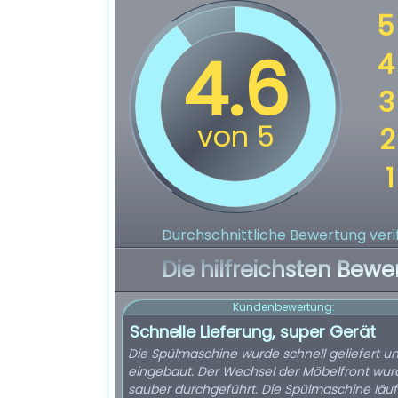
Durchschnittliche Bewertung verif
Die hilfreichsten Bewe
Kundenbewertung:
Schnelle Lieferung, super Gerät
Die Spülmaschine wurde schnell geliefert u
eingebaut. Der Wechsel der Möbelfront wur
sauber durchgeführt. Die Spülmaschine läuft