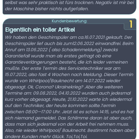
selbst was sehr praktisch ist fürs trocknen. Negativ ist mir bei
der Maschine bisher nichts aufgefallen.
1
Kundenbewertung:
Eigentlich ein toller Artikel
Wir haben den Geschirrspüler am ca.16.07.2021 gekauft. Der
Geschirrspüler lief auch bis zum12.06.2022 einwandfrei. Beim
Anruf am 13.06.2022 ( also Schadenmeldung) zwecks
Garantiefall wurde man als erstes gefragt ob eine
Garantieverlängerungen besteht, die ich leider verneinen
mußte. Der erste Termin des Servicetechniker war am
15.07.2022, also fast 4 Wochen nach Meldung. Dieser Termin
wurde von Whirlpool/Bauknecht am 14.07.2022 wieder
abgesagt. Ok, Corona? Ukrainekrieg? .Aber die weiteren
Termine am: 09.08.2022, 04.10.2022 wurden auch jedesmal
kurz vorher abgesagt. Heute, 21.10.2022 warte ich wiedermal
auf den Techniker, der heute kommen sollte.Termin
zwischen 08:00—17:00 Uhr. Jetzt ist es schon 14:15, und es hat
sich niemand gemeldet. Das Schlimme daran ist aber auch,
dass man sich jedesmal von der Arbeit frei nehmen muss.
Also, nie wieder Whirlpool/ Bauknecht. Bestimmt haben aber
andere Kunden mehr Glück. Toi,Toi,Toi.