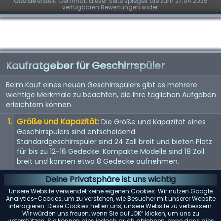
Otto.de
erstellt. Der Inhalt dieser Seite spiegelt die zum 27.04.2025
verfügbaren Bewertungen wider.
Kaufratgeber für Geschirrspüler
Beim Kauf eines neuen Geschirrspülers gibt es mehrere
wichtige Merkmale zu beachten, die Ihre täglichen Aufgaben
erleichtern können
Größe und Kapazität:
Die Größe und Kapazität eines
Geschirrspülers sind entscheidend.
Standardgeschirrspüler sind 24 Zoll breit und bieten Platz
für bis zu 12-16 Gedecke. Kompakte Modelle sind 18 Zoll
breit und können etwa 8 Gedecke aufnehmen.
Energieeffizienz:
Achten Sie auf Geschirrspüler mit einer
Deine Privatsphäre ist uns wichtig
Energy Star-Bewertung. Diese Modelle verbrauchen
Unsere Website verwendet keine eigenen Cookies. Wir nutzen Google
weniger Wasser und Strom, was Ihnen langfristig Geld
Analytics-Cookies, um zu verstehen, wie Besucher mit unserer Website
interagieren. Diese Cookies helfen uns, unsere Website zu verbessern.
spart.
Wir würden uns freuen, wenn Sie auf „OK“ klicken, um uns zu
unterstützen. Sie können dies jedoch auch ablehnen, ohne dass dies