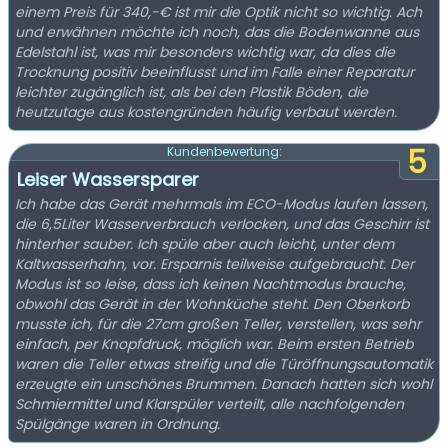
einem Preis für 340,-€ ist mir die Optik nicht so wichtig. Ach
und erwähnen möchte ich noch, das die Bodenwanne aus
Edelstahl ist, was mir besonders wichtig war, da dies die
Trocknung positiv beeinflusst und im Falle einer Reparatur
leichter zugänglich ist, als bei den Plastik Böden, die
heutzutage aus kostengründen häufig verbaut werden.
5
Kundenbewertung:
Leiser Wassersparer
Ich habe das Gerät mehrmals im ECO-Modus laufen lassen,
die 6,5Liter Wasserverbrauch verlocken, und das Geschirr ist
hinterher sauber. Ich spüle aber auch leicht, unter dem
Kaltwasserhahn, vor. Ersparnis teilweise aufgebraucht. Der
Modus ist so leise, dass ich keinen Nachtmodus brauche,
obwohl das Gerät in der Wohnküche steht. Den Oberkorb
musste ich, für die 27cm großen Teller, verstellen, was sehr
einfach, per Knopfdruck, möglich war. Beim ersten Betrieb
waren die Teller etwas streifig und die Türöffnungsautomatik
erzeugte ein unschönes Brummen. Danach hatten sich wohl
Schmiermittel und Klarspüler verteilt, alle nachfolgenden
Spülgänge waren in Ordnung.