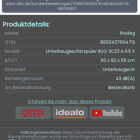
www.otto.de/kundenbewertungen/1098026920/#variationId=10
98030837
Produktdetails:
Marke:
Privileg
GTIN:
8003437604713
Modell:
Unterbaugeschirrspüler RUO 3C23 A 6.5 X
B/H/T
60 x 82 x 59 cm
Einbauart
Unterbaugerät
Betriebsgeräusch
43 dB(A)
Art Besteckhalterung
Besteckkorb
Erfahren Sie mehr über dieses Produkt
:
Haftungsausschluss:
Diese Zusammenfassung der
Kundenbewertungen wurde auf Grundlage von Bewertungen von