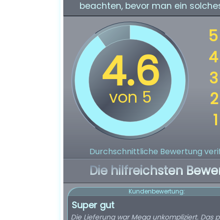
beachten, bevor man ein solches
Durchschnittliche Bewertung verif
Die hilfreichsten Bewe
Kundenbewertung:
Super gut
Die Lieferung war Mega unkompliziert. Das p