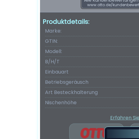
Alle Kundenbewertungen f
www.otto.de/kundenbewert
Produktdetails:
Marke:
GTIN:
Modell:
B/H/T
Einbauart
Betriebsgeräusch
Art Besteckhalterung
Nischenhöhe
Erfahren Si