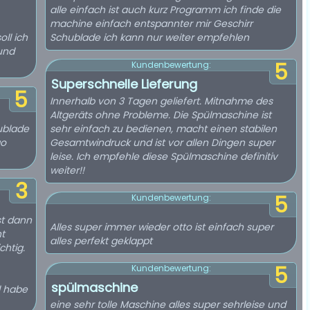
alle einfach ist auch kurz Programm ich finde die
machine einfach entspannter mir Geschirr
ll ich
Schublade ich kann nur weiter empfehlen
und
5
Kundenbewertung:
Superschnelle Lieferung
5
Innerhalb von 3 Tagen geliefert. Mitnahme des
Altgeräts ohne Probleme. Die Spülmaschine ist
hublade
sehr einfach zu bedienen, macht einen stabilen
go
Gesamtwindruck und ist vor allen Dingen super
leise. Ich empfehle diese Spülmaschine definitiv
weiter!!
3
5
Kundenbewertung:
st dann
Alles super immer wieder otto ist einfach super
ht
alles perfekt geklappt
chtig.
5
Kundenbewertung:
spülmaschine
l habe
eine sehr tolle Maschine alles super sehrleise und