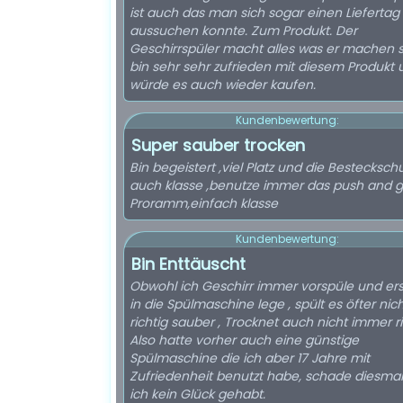
ist auch das man sich sogar einen Liefertag
aussuchen konnte. Zum Produkt. Der
Geschirrspüler macht alles was er machen so
bin sehr sehr zufrieden mit diesem Produkt 
würde es auch wieder kaufen.
Kundenbewertung:
Super sauber trocken
Bin begeistert ,viel Platz und die Bestecksc
auch klasse ,benutze immer das push and 
Proramm,einfach klasse
Kundenbewertung:
Bin Enttäuscht
Obwohl ich Geschirr immer vorspüle und er
in die Spülmaschine lege , spült es öfter nic
richtig sauber , Trocknet auch nicht immer ri
Also hatte vorher auch eine günstige
Spülmaschine die ich aber 17 Jahre mit
Zufriedenheit benutzt habe, schade diesma
ich kein Glück gehabt.