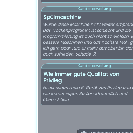
Kundenbewertung:
Spülmaschine
Würde diese Maschine nicht weiter empfehl
Das Trockenprogramm ist schlecht und die
Programmierung ist auch nicht so einfach. E
bessere Maschinen und das nächste Mal , 
ich gern paar Euro 💶 mehr aus aber bin da
auch zufrieden. Schade 😟
Kundenbewertung:
Wie immer gute Qualität von
Privileg
Es ust schon mein 6. Gerät von Privileg und e
wie immer super. Bedienerfreundlich und
übersichtlich.