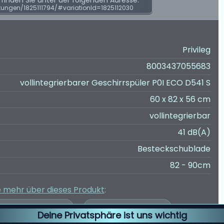
inden Sie unter der folgenden Adresse:
ungen/1825111794/#variationId=1825112030
Privileg
8003437055683
vollintegrierbarer Geschirrspüler P0I ECO D541 S
60 x 82 x 56 cm
vollintegrierbar
41 dB(A)
Besteckschublade
82 - 90cm
e mehr über dieses Produkt
:
Deine Privatsphäre ist uns wichtig