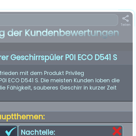
Teilen
 der Kundenbewertungen
arer Geschirrspüler P0I ECO D541 S
rieden mit dem Produkt Privileg
r P0I ECO D541 S. Die meisten Kunden loben die
ie Fähigkeit, sauberes Geschirr in kurzer Zeit
auptthemen:
Nachteile: