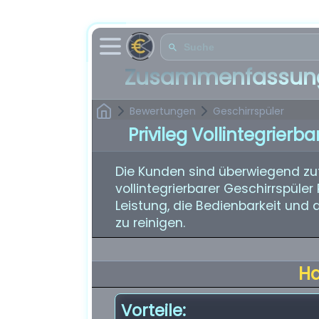
Zusammenfassung
Bewertungen
Geschirrspüler
Privileg Vollintegrierb
Die Kunden sind überwiegend zuf
vollintegrierbarer Geschirrspüle
Leistung, die Bedienbarkeit und d
zu reinigen.
H
Vorteile: