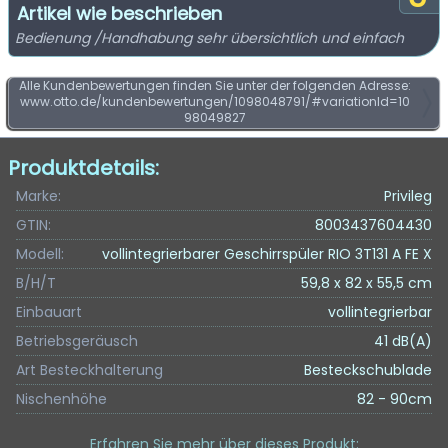
Artikel wie beschrieben
Bedienung /Handhabung sehr übersichtlich und einfach
Alle Kundenbewertungen finden Sie unter der folgenden Adresse:
www.otto.de/kundenbewertungen/1098048791/#variationId=10
98049827
Produktdetails:
Marke:
Privileg
GTIN:
8003437604430
Modell:
vollintegrierbarer Geschirrspüler RIO 3T131 A FE X
B/H/T
59,8 x 82 x 55,5 cm
Einbauart
vollintegrierbar
Betriebsgeräusch
41 dB(A)
Art Besteckhalterung
Besteckschublade
Nischenhöhe
82 - 90cm
Erfahren Sie mehr über dieses Produkt
: