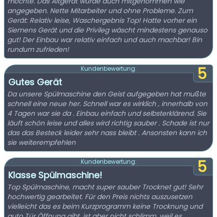
möchte. Das Altgerät wurde auch mitgenommen wie
angegeben. Nette Mitarbeiter und ohne Probleme. Zum
Gerät: Relativ leise, Waschergebnis Top! Hatte vorher ein
Siemens Gerät und die Privileg wäscht mindestens genauso
gut! Der Einbau war relativ einfach und auch machbar! Bin
rundum zufrieden!
5
Kundenbewertung:
Gutes Gerät
Da unsere Spülmaschine den Geist aufgegeben hat mußte
schnell eine neue her. Schnell war es wirklich , innerhalb von
4 Tagen war sie da . Einbau einfach und selbsterklärend. Sie
läuft schön leise und alles wird richtig sauber . Schade ist nur
das das Besteck leider sehr nass bleibt . Ansonsten kann ich
sie weiterempfehlen
5
Kundenbewertung:
Klasse Spülmaschine!
Top Spülmaschine, macht super sauber Trocknet gut! Sehr
hochwertig gearbeitet. Für den Preis nichts auszusetzen
vielleicht das es beim Kurzprogramm keine Trocknung und
auto Tür Öffnung gibt, ist aber nicht schlimm, weil es