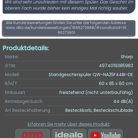
Wir sind sehr unzufrieden mit diesem Spüler. Das Geschirr im
oberen Fach wurde bisher kein einziges Mal richtig sauber.
Alle Kundenbewertungen finden Sie unter der folgenden Adresse:
www.otto.de/kundenbewertungen/1666272868/#variationId=16
66273801
Produktdetails:
Marke:
Sharp
GTIN:
4974019385983
Modell:
Standgeschirrspüler QW-NA25F44BI-DE
B/H/T
60 x 85 x 60 cm
Einbauart
freistehend (nicht unterbaufähig)
Betriebsgeräusch
44 dB(A)
Art Besteckhalterung
Besteckkorb, Besteckschublade
Erfahren Sie mehr über dieses Produkt
: