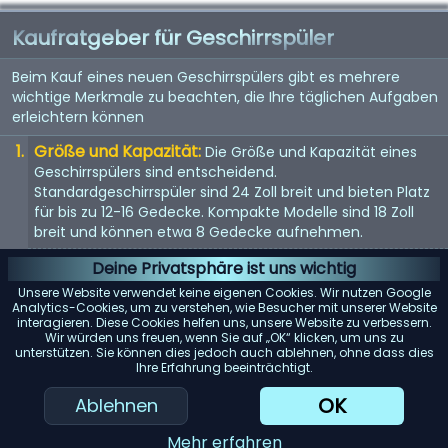
Kaufratgeber für Geschirrspüler
Beim Kauf eines neuen Geschirrspülers gibt es mehrere
wichtige Merkmale zu beachten, die Ihre täglichen Aufgaben
erleichtern können
Größe und Kapazität:
Die Größe und Kapazität eines
Geschirrspülers sind entscheidend.
Standardgeschirrspüler sind 24 Zoll breit und bieten Platz
für bis zu 12-16 Gedecke. Kompakte Modelle sind 18 Zoll
breit und können etwa 8 Gedecke aufnehmen.
Energieeffizienz:
Achten Sie auf Geschirrspüler mit einer
Deine Privatsphäre ist uns wichtig
Energy Star-Bewertung. Diese Modelle verbrauchen
Unsere Website verwendet keine eigenen Cookies. Wir nutzen Google
weniger Wasser und Strom, was Ihnen langfristig Geld
Analytics-Cookies, um zu verstehen, wie Besucher mit unserer Website
interagieren. Diese Cookies helfen uns, unsere Website zu verbessern.
spart.
Wir würden uns freuen, wenn Sie auf „OK“ klicken, um uns zu
unterstützen. Sie können dies jedoch auch ablehnen, ohne dass dies
Geräuschpegel:
Geschirrspüler können laut sein. Wenn
Ihre Erfahrung beeinträchtigt.
Lärm ein Problem darstellt, suchen Sie nach Modellen mit
einem Dezibelwert von 45 oder darunter.
OK
Ablehnen
Reinigungsleistung:
Achten Sie auf Geschirrspüler mit
Mehr erfahren