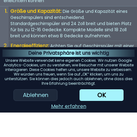
erleichtern können
Größe und Kapazität:
Die Größe und Kapazität eines
Geschirrspülers sind entscheidend.
Standardgeschirrspüler sind 24 Zoll breit und bieten Platz
für bis zu 12-16 Gedecke. Kompakte Modelle sind 18 Zoll
breit und können etwa 8 Gedecke aufnehmen.
Energieeffizienz:
Achten Sie auf Geschirrspüler mit einer
Energy Star-Bewertung. Diese Modelle verbrauchen
Deine Privatsphäre ist uns wichtig
weniger Wasser und Strom, was Ihnen langfristig Geld
Unsere Website verwendet keine eigenen Cookies. Wir nutzen Google
spart.
Analytics-Cookies, um zu verstehen, wie Besucher mit unserer Website
interagieren. Diese Cookies helfen uns, unsere Website zu verbessern.
Geräuschpegel:
Geschirrspüler können laut sein. Wenn
Wir würden uns freuen, wenn Sie auf „OK“ klicken, um uns zu
unterstützen. Sie können dies jedoch auch ablehnen, ohne dass dies
Lärm ein Problem darstellt, suchen Sie nach Modellen mit
Ihre Erfahrung beeinträchtigt.
einem Dezibelwert von 45 oder darunter.
OK
Ablehnen
Reinigungsleistung:
Achten Sie auf Geschirrspüler mit
mehreren Spülzyklen und Optionen. Modelle mit einem
Mehr erfahren
„Entsorger für harte Lebensmittel“ oder einem
„Filtersystem“ können die Reinigungsleistung erheblich
verbessern.
KI-Einkaufsassistent