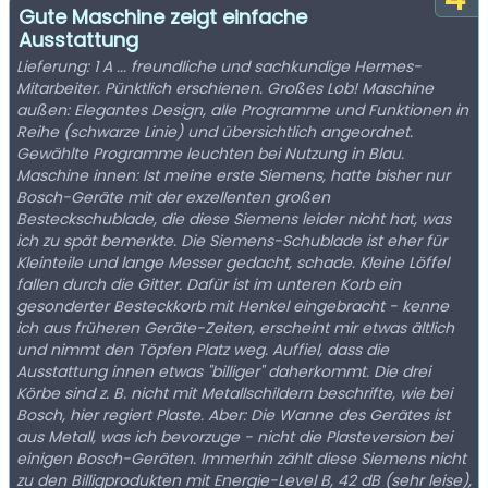
Gute Maschine zeigt einfache
Ausstattung
Lieferung: 1 A ... freundliche und sachkundige Hermes-
Mitarbeiter. Pünktlich erschienen. Großes Lob! Maschine
außen: Elegantes Design, alle Programme und Funktionen in
Reihe (schwarze Linie) und übersichtlich angeordnet.
Gewählte Programme leuchten bei Nutzung in Blau.
Maschine innen: Ist meine erste Siemens, hatte bisher nur
Bosch-Geräte mit der exzellenten großen
Besteckschublade, die diese Siemens leider nicht hat, was
ich zu spät bemerkte. Die Siemens-Schublade ist eher für
Kleinteile und lange Messer gedacht, schade. Kleine Löffel
fallen durch die Gitter. Dafür ist im unteren Korb ein
gesonderter Besteckkorb mit Henkel eingebracht - kenne
ich aus früheren Geräte-Zeiten, erscheint mir etwas ältlich
und nimmt den Töpfen Platz weg. Auffiel, dass die
Ausstattung innen etwas "billiger" daherkommt. Die drei
Körbe sind z. B. nicht mit Metallschildern beschrifte, wie bei
Bosch, hier regiert Plaste. Aber: Die Wanne des Gerätes ist
aus Metall, was ich bevorzuge - nicht die Plasteversion bei
einigen Bosch-Geräten. Immerhin zählt diese Siemens nicht
zu den Billigprodukten mit Energie-Level B, 42 dB (sehr leise),