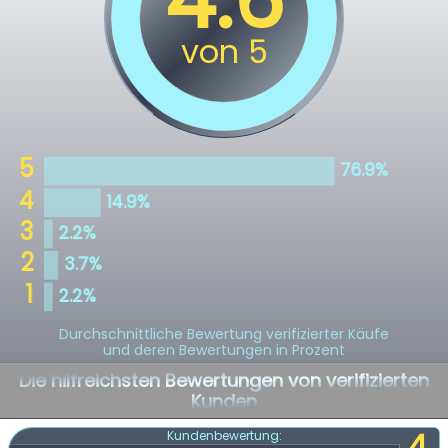
Durchschnittliche Bewertung verifizierter Käufe
und deren Bewertungen in Prozent
Die hilfreichsten Bewertungen von verifizierten
Kunden
4
Kundenbewertung: