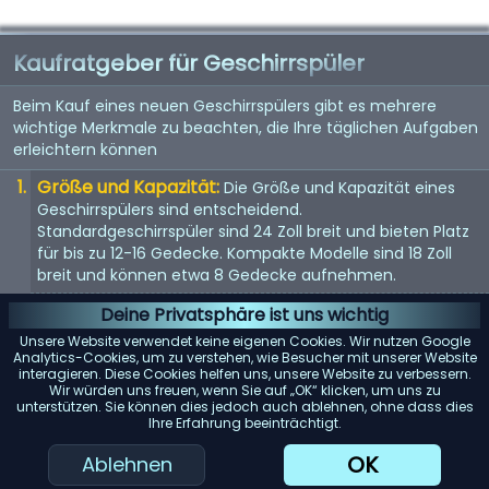
Kaufratgeber für Geschirrspüler
Beim Kauf eines neuen Geschirrspülers gibt es mehrere
wichtige Merkmale zu beachten, die Ihre täglichen Aufgaben
erleichtern können
Größe und Kapazität:
Die Größe und Kapazität eines
Geschirrspülers sind entscheidend.
Standardgeschirrspüler sind 24 Zoll breit und bieten Platz
für bis zu 12-16 Gedecke. Kompakte Modelle sind 18 Zoll
breit und können etwa 8 Gedecke aufnehmen.
Energieeffizienz:
Achten Sie auf Geschirrspüler mit einer
Deine Privatsphäre ist uns wichtig
Energy Star-Bewertung. Diese Modelle verbrauchen
Unsere Website verwendet keine eigenen Cookies. Wir nutzen Google
weniger Wasser und Strom, was Ihnen langfristig Geld
Analytics-Cookies, um zu verstehen, wie Besucher mit unserer Website
interagieren. Diese Cookies helfen uns, unsere Website zu verbessern.
spart.
Wir würden uns freuen, wenn Sie auf „OK“ klicken, um uns zu
unterstützen. Sie können dies jedoch auch ablehnen, ohne dass dies
Geräuschpegel:
Geschirrspüler können laut sein. Wenn
Ihre Erfahrung beeinträchtigt.
Lärm ein Problem darstellt, suchen Sie nach Modellen mit
einem Dezibelwert von 45 oder darunter.
OK
Ablehnen