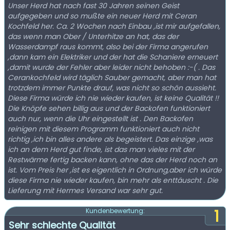
Unser Herd hat nach fast 30 Jahren seinen Geist
aufgegeben und so mußte ein neuer Herd mit Ceran
Kochfeld her. Ca. 2 Wochen nach Einbau ,ist mir aufgefallen,
das wenn man Ober / Unterhitze an hat, das der
Wasserdampf raus kommt, also bei der Firma angerufen
,dann kam ein Elektriker und der hat die Schaniere erneuert
,damit wurde der Fehler aber leider nicht behoben :-( . Das
Cerankochfeld wird täglich Sauber gemacht, aber man hat
trotzdem immer Punkte drauf, was nicht so schön aussieht.
Diese Firma würde ich nie wieder kaufen, ist keine Qualität !!
Die Knöpfe sehen billig aus und der Backofen funktioniert
auch nur, wenn die Uhr eingestellt ist . Den Backofen
reinigen mit diesem Programm funktioniert auch nicht
richtig ,ich bin alles andere als begeistert. Das einzige ,was
ich an dem Herd gut finde, ist das man vieles mit der
Restwärme fertig backen kann, ohne das der Herd noch an
ist. Vom Preis her ,ist es eigentlich in Ordnung,aber ich würde
diese Firma nie wieder kaufen, bin mehr als enttäuscht . Die
Lieferung mit Hermes Versand war sehr gut.
1
Kundenbewertung:
Sehr schlechte Qualität