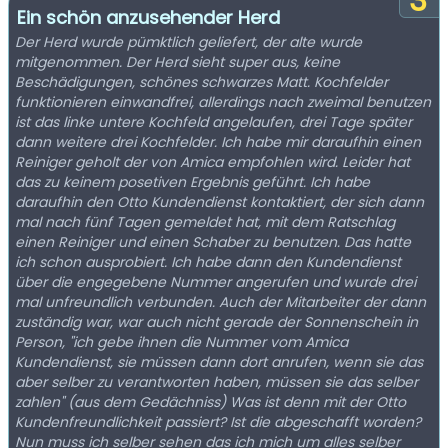
3
Ein schön anzusehender Herd
Der Herd wurde pümktlich geliefert, der alte wurde
mitgenommen. Der Herd sieht super aus, keine
Beschädigungen, schönes schwarzes Matt. Kochfelder
funktionieren einwandfrei, allerdings nach zweimal benutzen
ist das linke untere Kochfeld angelaufen, drei Tage später
dann weitere drei Kochfelder. Ich habe mir daraufhin einen
Reiniger geholt der von Amica empfohlen wird. Leider hat
das zu keinem posetiven Ergebnis geführt. Ich habe
daraufhin den Otto Kundendienst kontaktiert, der sich dann
mal nach fünf Tagen gemeldet hat, mit dem Ratschlag
einen Reiniger und einen Schaber zu benutzen. Das hatte
ich schon ausprobiert. Ich habe dann den Kundendienst
über die engegebene Nummer angerufen und wurde drei
mal unfreundlich verbunden. Auch der Mitarbeiter der dann
zuständig war, war auch nicht gerade der Sonnenschein in
Person, "ich gebe ihnen die Nummer vom Amica
Kundendienst, sie müssen dann dort anrufen, wenn sie das
aber selber zu verantworten haben, müssen sie das selber
zahlen" (aus dem Gedächniss) Was ist denn mit der Otto
Kundenfreundlichkeit passiert? Ist die abgeschafft worden?
Nun muss ich selber sehen das ich mich um alles selber