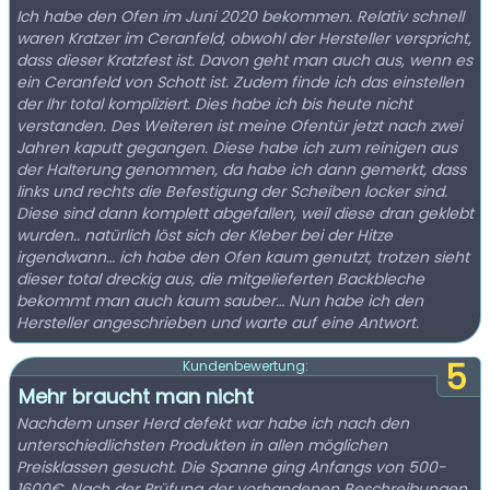
Ich habe den Ofen im Juni 2020 bekommen. Relativ schnell
waren Kratzer im Ceranfeld, obwohl der Hersteller verspricht,
dass dieser Kratzfest ist. Davon geht man auch aus, wenn es
ein Ceranfeld von Schott ist. Zudem finde ich das einstellen
der Ihr total kompliziert. Dies habe ich bis heute nicht
verstanden. Des Weiteren ist meine Ofentür jetzt nach zwei
Jahren kaputt gegangen. Diese habe ich zum reinigen aus
der Halterung genommen, da habe ich dann gemerkt, dass
links und rechts die Befestigung der Scheiben locker sind.
Diese sind dann komplett abgefallen, weil diese dran geklebt
wurden.. natürlich löst sich der Kleber bei der Hitze
irgendwann… ich habe den Ofen kaum genutzt, trotzen sieht
dieser total dreckig aus, die mitgelieferten Backbleche
bekommt man auch kaum sauber… Nun habe ich den
Hersteller angeschrieben und warte auf eine Antwort.
5
Kundenbewertung:
Mehr braucht man nicht
Nachdem unser Herd defekt war habe ich nach den
unterschiedlichsten Produkten in allen möglichen
Preisklassen gesucht. Die Spanne ging Anfangs von 500-
1600€. Nach der Prüfung der vorhandenen Beschreibungen