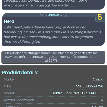
Teleskop nicht benutzt werden kann. Klemmt beim
einschieben. Kurzum gesagt. Nie wieder.........
5
Kundenbewertung:
Herd
Toller Herd ,sehr schnelle Lieferung ,einfach in der
Bedienung, für den Preis ein super Preis Leistungsverhältnis,
hält was in der Beschreibung steht, sehr zu empfehlen
,Hermes Lieferung top
Alle Kundenbewertungen finden Sie unter der folgenden Adresse:
www.otto.de/kundenbewertungen/842654674/#variationId=84
2655778
Produktdetails:
Marke:
Amica
GTIN:
5906006558758
Modell:
Elektro-Herd-Set EHC 934 001 E
Anzahl Kochzonen
4