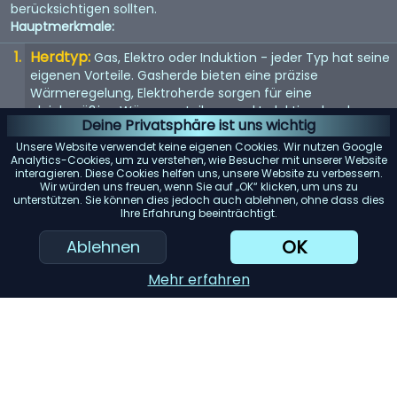
berücksichtigen sollten.
Hauptmerkmale:
Herdtyp:
Gas, Elektro oder Induktion - jeder Typ hat seine
eigenen Vorteile. Gasherde bieten eine präzise
Wärmeregelung, Elektroherde sorgen für eine
gleichmäßige Wärmeverteilung und Induktionsherde
Deine Privatsphäre ist uns wichtig
ermöglichen ein schnelles und effizientes Erhitzen.
Unsere Website verwendet keine eigenen Cookies. Wir nutzen Google
Größe:
Die Größe des Herds sollte in Ihre Küche passen
Analytics-Cookies, um zu verstehen, wie Besucher mit unserer Website
interagieren. Diese Cookies helfen uns, unsere Website zu verbessern.
und Ihren Kochbedürfnissen entsprechen.
Wir würden uns freuen, wenn Sie auf „OK“ klicken, um uns zu
Standardbreiten sind 30 und 36 Zoll, aber es sind auch
unterstützen. Sie können dies jedoch auch ablehnen, ohne dass dies
größere Modelle erhältlich.
Ihre Erfahrung beeinträchtigt.
Anzahl der Brenner:
Mehr Brenner bieten mehr
OK
Ablehnen
Flexibilität. Berücksichtigen Sie Ihre Kochgewohnheiten -
kochen Sie oft mehrere Gerichte gleichzeitig?
Mehr erfahren
KI-Einkaufsassistent