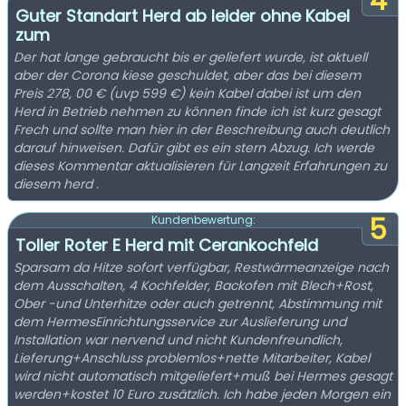
4
Guter Standart Herd ab leider ohne Kabel
zum
Der hat lange gebraucht bis er geliefert wurde, ist aktuell
aber der Corona kiese geschuldet, aber das bei diesem
Preis 278, 00 € (uvp 599 €) kein Kabel dabei ist um den
Herd in Betrieb nehmen zu können finde ich ist kurz gesagt
Frech und sollte man hier in der Beschreibung auch deutlich
darauf hinweisen. Dafür gibt es ein stern Abzug. Ich werde
dieses Kommentar aktualisieren für Langzeit Erfahrungen zu
diesem herd .
5
Kundenbewertung:
Toller Roter E Herd mit Cerankochfeld
Sparsam da Hitze sofort verfügbar, Restwärmeanzeige nach
dem Ausschalten, 4 Kochfelder, Backofen mit Blech+Rost,
Ober -und Unterhitze oder auch getrennt, Abstimmung mit
dem HermesEinrichtungsservice zur Auslieferung und
Installation war nervend und nicht Kundenfreundlich,
Lieferung+Anschluss problemlos+nette Mitarbeiter, Kabel
wird nicht automatisch mitgeliefert+muß bei Hermes gesagt
werden+kostet 10 Euro zusätzlich. Ich habe jeden Morgen ein