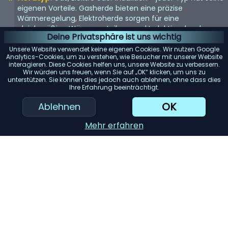
eigenen Vorteile. Gasherde bieten eine präzise
Wärmeregelung, Elektroherde sorgen für eine
gleichmäßige Wärmeverteilung und Induktionsherde
Deine Privatsphäre ist uns wichtig
ermöglichen ein schnelles und effizientes Erhitzen.
Unsere Website verwendet keine eigenen Cookies. Wir nutzen Google
Größe:
Die Größe des Herds sollte in Ihre Küche passen
Analytics-Cookies, um zu verstehen, wie Besucher mit unserer Website
interagieren. Diese Cookies helfen uns, unsere Website zu verbessern.
und Ihren Kochbedürfnissen entsprechen.
Wir würden uns freuen, wenn Sie auf „OK“ klicken, um uns zu
Standardbreiten sind 30 und 36 Zoll, aber es sind auch
unterstützen. Sie können dies jedoch auch ablehnen, ohne dass dies
größere Modelle erhältlich.
Ihre Erfahrung beeinträchtigt.
Anzahl der Brenner:
Mehr Brenner bieten mehr
OK
Ablehnen
Flexibilität. Berücksichtigen Sie Ihre Kochgewohnheiten -
kochen Sie oft mehrere Gerichte gleichzeitig?
Mehr erfahren
Ofenkapazität:
Wenn Sie häufig backen oder braten,
sollten Sie einen Herd mit einer größeren Ofenkapazität in
Betracht ziehen.
KI-Einkaufsassistent