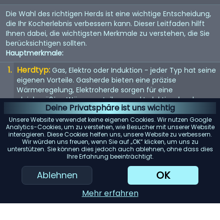
Die Wahl des richtigen Herds ist eine wichtige Entscheidung,
die Ihr Kocherlebnis verbessern kann. Dieser Leitfaden hilft
Ihnen dabei, die wichtigsten Merkmale zu verstehen, die Sie
berücksichtigen sollten.
Hauptmerkmale:
Herdtyp:
Gas, Elektro oder Induktion - jeder Typ hat seine
eigenen Vorteile. Gasherde bieten eine präzise
Wärmeregelung, Elektroherde sorgen für eine
gleichmäßige Wärmeverteilung und Induktionsherde
Deine Privatsphäre ist uns wichtig
ermöglichen ein schnelles und effizientes Erhitzen.
Unsere Website verwendet keine eigenen Cookies. Wir nutzen Google
Größe:
Die Größe des Herds sollte in Ihre Küche passen
Analytics-Cookies, um zu verstehen, wie Besucher mit unserer Website
interagieren. Diese Cookies helfen uns, unsere Website zu verbessern.
und Ihren Kochbedürfnissen entsprechen.
Wir würden uns freuen, wenn Sie auf „OK“ klicken, um uns zu
Standardbreiten sind 30 und 36 Zoll, aber es sind auch
unterstützen. Sie können dies jedoch auch ablehnen, ohne dass dies
größere Modelle erhältlich.
Ihre Erfahrung beeinträchtigt.
Anzahl der Brenner:
Mehr Brenner bieten mehr
OK
Ablehnen
Flexibilität. Berücksichtigen Sie Ihre Kochgewohnheiten -
kochen Sie oft mehrere Gerichte gleichzeitig?
Mehr erfahren