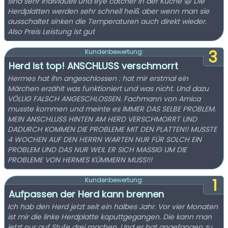
sind sehr individuell und eye catcher in der Küche 😄 Die
Herdplatten werden sehr schnell heiß aber wenn man sie
ausschaltet sinken die Temperaturen auch direkt wieder.
Also Preis Leistung ist gut
3
Kundenbewertung:
Herd ist top! ANSCHLUSS verschmorrt
Hermes hat ihn angeschlossen : hat mir erstmal ein
Märchen erzählt was funktioniert und was nicht. Und dazu
VÖLLIG FALSCH ANGESCHLOSSEN. Fachmann von Amica
musste kommen und meinte es IMMER DAS SELBE PROBLEM.
MEIN ANSCHLUSS HINTEN AM HERD VERSCHMORRT UND
DADURCH KOMMEN DIE PROBLEME MIT DEN PLATTEN!! MUSSTE
4 WOCHEN AUF DEN HERRN WARTEN NUR FÜR SOLCH EIN
PROBLEM UND DAS NUR WEIL ER SICH MASSIG UM DIE
PROBLEME VON HERMES KÜMMERN MUSS!!!
1
Kundenbewertung:
Aufpassen der Herd kann brennen
Ich hab den Herd jetzt seit ein halbes Jahr. Vor vier Monaten
ist mir die linke Herdplatte kaputtgegangen. Die kann man
jetzt nur auf Stufe drei machen. Und er hat angefangen zu