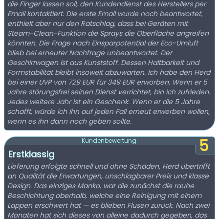
die Finger lassen soll, den Kundendienst des Herstellers per
Email kontaktiert. Die erste Email wurde noch beantwortet,
enthielt aber nur den Ratschlag, dass bei Geräten mit
Steam-Clean-Funktion die Sprays die Oberfläche angreifen
könnten. Die Frage nach Einsparpotential der Eco-Umluft
blieb bei erneuter Nachfrage unbeantwortet. Der
Geschirrwagen ist aus Kunststoff. Dessen Haltbarkeit und
Formstabilität bleibt insoweit abzuwarten. Ich habe den Herd
bei einer UVP von 729 EUR für 349 EUR erworben. Wenn er 5
Jahre störungsfrei seinen Dienst verrichtet, bin ich zufrieden.
Jedes weitere Jahr ist ein Geschenk. Wenn er die 5 Jahre
schafft, würde ich ihn auf jeden Fall erneut erwerben wollen,
wenn es ihn dann noch geben sollte.
5
Kundenbewertung:
Erstklassig
Lieferung erfolgte schnell und ohne Schäden, Herd übertrifft
an Qualität die Erwartungen, unschlagbarer Preis und klasse
Design. Das einziges Manko, war die zunächst die rauhe
Beschichtung oberhalb, welche eine Reinigung mit einem
Lappen erschwert hat — es blieben Flusen zurück. Nach zwei
Monaten hat sich dieses von alleine dadurch gegeben, das