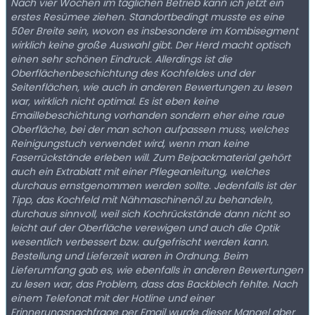
Nach vier Wochen im täglichen Betrieb kann ich jetzt ein
erstes Resümee ziehen. Standortbedingt musste es eine
50er Breite sein, wovon es insbesondere im Kombisegment
wirklich keine große Auswahl gibt. Der Herd macht optisch
einen sehr schönen Eindruck. Allerdings ist die
Oberflächenbeschichtung des Kochfeldes und der
Seitenflächen, wie auch in anderen Bewertungen zu lesen
war, wirklich nicht optimal. Es ist eben keine
Emaillebeschichtung vorhanden sondern eher eine raue
Oberfläche, bei der man schon aufpassen muss, welches
Reinigungstuch verwendet wird, wenn man keine
Faserrückstände erleben will. Zum Beipackmaterial gehört
auch ein Extrablatt mit einer Pflegeanleitung, welches
durchaus ernstgenommen werden sollte. Jedenfalls ist der
Tipp, das Kochfeld mit Nähmaschinenöl zu behandeln,
durchaus sinnvoll, weil sich Kochrückstände dann nicht so
leicht auf der Oberfläche verewigen und auch die Optik
wesentlich verbessert bzw. aufgefrischt werden kann.
Bestellung und Lieferzeit waren in Ordnung. Beim
Lieferumfang gab es, wie ebenfalls in anderen Bewertungen
zu lesen war, das Problem, dass das Backblech fehlte. Nach
einem Telefonat mit der Hotline und einer
Erinnerungsnachfrage per Email wurde dieser Mangel aber