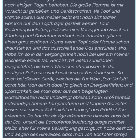
nach einigen Tagen behoben. Die große Flamme ist mit
Vorsicht zu genießen und Gerätschaften wie Topf und
Pfanne sollten aus meiner Sicht erst nach sichtbarer
Flamme auf den Topfträger gestellt werden. Laut
Bedienungsanleitung soll zwar eine Verzögerung zwischen
Zündung und Gaszufuhr verbaut sein, trotzdem gibt es
einen ganz schönen Wums, wenn Topf oder Pfanne schon
draufstehen und das ausschießende Gas entzündet wird.
Habe ich so in der Vergangenheit noch bei keinem meiner
Gasherde erlebt. Der Herd ist mit vielen Funktionen
ausgestattet, die keine Wünsche offenlassen. In der
heutigen Zeit muss wohl auch immer Eco dabei sein. So
auch bei diesem Gerät, welches die Funktion „Eco-Umluft“
parat hält. Man denkt dabei ja gleich an Energieeffizienz und
Sparsamkeit, die man aber aus den beigefügten
Garzeittabellen nicht unbedingt ableiten kann. Größtenteils
notwendige höhere Temperaturen und längere Garzeiten
lassen aus meiner Sicht nicht unbedingt das Prädikat Eco
erkennen. Da hat der einzige erkennbare Hinweis, dass bei
der Eco-Umluft die Backofenbeleuchtung ausgeschaltet
bleibt, eher für meine Belustigung gesorgt. Ich habe deshalb
und wegen des Hinweises, dass man von Backofensprays