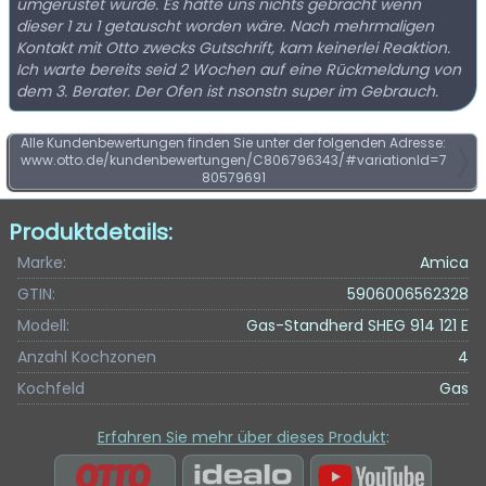
umgerüstet wurde. Es hätte uns nichts gebracht wenn
dieser 1 zu 1 getauscht worden wäre. Nach mehrmaligen
Kontakt mit Otto zwecks Gutschrift, kam keinerlei Reaktion.
Ich warte bereits seid 2 Wochen auf eine Rückmeldung von
dem 3. Berater. Der Ofen ist nsonstn super im Gebrauch.
Alle Kundenbewertungen finden Sie unter der folgenden Adresse:
www.otto.de/kundenbewertungen/C806796343/#variationId=7
80579691
Produktdetails:
Marke:
Amica
GTIN:
5906006562328
Modell:
Gas-Standherd SHEG 914 121 E
Anzahl Kochzonen
4
Kochfeld
Gas
Erfahren Sie mehr über dieses Produkt
: