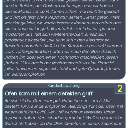
,haben sie es an Ort und Stelle gestellt ,vielen ,vielen Dank
an den Beiden, der Gasherd sieht super aus ,wir hatten
dieses Modell vor ca 14 Jahren schon mal bei Otto gekauft
und hat bis jetzt ohne Reparatur seinen Dienst getan ,Preis
war der gleiche, wir waren immer zufrieden und hoffen das
dieser auch so lange hält ,natürlich sieht der jetzige noch
moderner aus ,hat sich weiterentwickelt ,er ließ sich
problemlos einstellen ,die Schnur für den elektrischen
Backofen brauchte bloß in eine Steckdose gesteckt werden
,vom vorhergehenden hatten wir noch den Gasschlauch
,haben ihn aber von einen Fachmann anschließen lassen
,haben Glück das in der Nachbarschaft so eine Firma ist
,alles funktioniert super ,ist stabil und gute Qualität ,können
ihn weiterempfehlen
2
Kundenbewertung:
Ofen kam mit einem defekten griff
An sich ist der Ofen sehr gut. Habe ihn nun zum 2. Mal
bestellt, für Freunde empfohlen. Allerdings kam der Ofen mit
einem defekten Griff. Der Griff wurde unsererseits schon
repariert. Haben den schaden gemeldet. Wollten gerne eine
Gutschrift haben, da der Ofen bereits von einem Fachmann