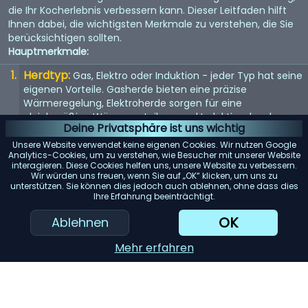
die Ihr Kocherlebnis verbessern kann. Dieser Leitfaden hilft
Ihnen dabei, die wichtigsten Merkmale zu verstehen, die Sie
berücksichtigen sollten.
Hauptmerkmale:
Herdtyp:
Gas, Elektro oder Induktion - jeder Typ hat seine
eigenen Vorteile. Gasherde bieten eine präzise
Wärmeregelung, Elektroherde sorgen für eine
gleichmäßige Wärmeverteilung und Induktionsherde
Deine Privatsphäre ist uns wichtig
ermöglichen ein schnelles und effizientes Erhitzen.
Unsere Website verwendet keine eigenen Cookies. Wir nutzen Google
Größe:
Die Größe des Herds sollte in Ihre Küche passen
Analytics-Cookies, um zu verstehen, wie Besucher mit unserer Website
interagieren. Diese Cookies helfen uns, unsere Website zu verbessern.
und Ihren Kochbedürfnissen entsprechen.
Wir würden uns freuen, wenn Sie auf „OK“ klicken, um uns zu
Standardbreiten sind 30 und 36 Zoll, aber es sind auch
unterstützen. Sie können dies jedoch auch ablehnen, ohne dass dies
größere Modelle erhältlich.
Ihre Erfahrung beeinträchtigt.
Anzahl der Brenner:
Mehr Brenner bieten mehr
OK
Ablehnen
Flexibilität. Berücksichtigen Sie Ihre Kochgewohnheiten -
kochen Sie oft mehrere Gerichte gleichzeitig?
Mehr erfahren
Ofenkapazität:
Wenn Sie häufig backen oder braten,
sollten Sie einen Herd mit einer größeren Ofenkapazität in
Betracht ziehen.