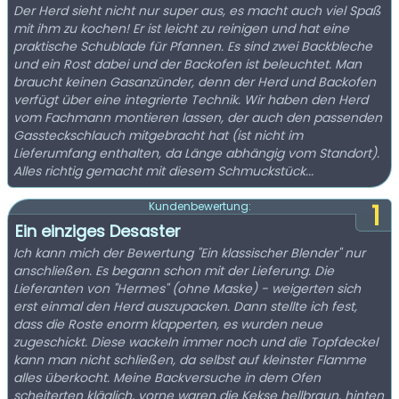
Der Herd sieht nicht nur super aus, es macht auch viel Spaß
mit ihm zu kochen! Er ist leicht zu reinigen und hat eine
praktische Schublade für Pfannen. Es sind zwei Backbleche
und ein Rost dabei und der Backofen ist beleuchtet. Man
braucht keinen Gasanzünder, denn der Herd und Backofen
verfügt über eine integrierte Technik. Wir haben den Herd
vom Fachmann montieren lassen, der auch den passenden
Gassteckschlauch mitgebracht hat (ist nicht im
Lieferumfang enthalten, da Länge abhängig vom Standort).
Alles richtig gemacht mit diesem Schmuckstück...
1
Kundenbewertung:
Ein einziges Desaster
Ich kann mich der Bewertung "Ein klassischer Blender" nur
anschließen. Es begann schon mit der Lieferung. Die
Lieferanten von "Hermes" (ohne Maske) - weigerten sich
erst einmal den Herd auszupacken. Dann stellte ich fest,
dass die Roste enorm klapperten, es wurden neue
zugeschickt. Diese wackeln immer noch und die Topfdeckel
kann man nicht schließen, da selbst auf kleinster Flamme
alles überkocht. Meine Backversuche in dem Ofen
scheiterten kläglich, vorne waren die Kekse hellbraun, hinten