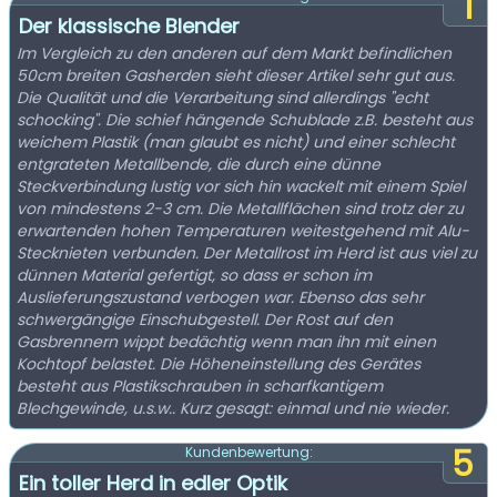
1
Der klassische Blender
Im Vergleich zu den anderen auf dem Markt befindlichen
50cm breiten Gasherden sieht dieser Artikel sehr gut aus.
Die Qualität und die Verarbeitung sind allerdings "echt
schocking". Die schief hängende Schublade z.B. besteht aus
weichem Plastik (man glaubt es nicht) und einer schlecht
entgrateten Metallbende, die durch eine dünne
Steckverbindung lustig vor sich hin wackelt mit einem Spiel
von mindestens 2-3 cm. Die Metallflächen sind trotz der zu
erwartenden hohen Temperaturen weitestgehend mit Alu-
Stecknieten verbunden. Der Metallrost im Herd ist aus viel zu
dünnen Material gefertigt, so dass er schon im
Auslieferungszustand verbogen war. Ebenso das sehr
schwergängige Einschubgestell. Der Rost auf den
Gasbrennern wippt bedächtig wenn man ihn mit einen
Kochtopf belastet. Die Höheneinstellung des Gerätes
besteht aus Plastikschrauben in scharfkantigem
Blechgewinde, u.s.w.. Kurz gesagt: einmal und nie wieder.
5
Kundenbewertung:
Ein toller Herd in edler Optik