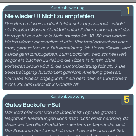
1
Kundenbewertung:
Nie wieder!!!! Nicht zu empfehlen
Das Herd mit kleinen Kochfelder sehr unpassen😑, sobald
ein Tropfen Wasser überläuft sofort Fehlermeldung und das
Herd geht aus.wieviele Male musste ich 30-50 min warten
bis ich wieder einschalten durfte. Nichtmal abwischen kann
man, geht sofort aus: Fehlermeldung. Ich Hasse dieses Herd
würde gern zurückgeben. Zum Backofen, wird schnell Heiß
sogar ein bischen Zuviel. Da die Pizzen in 16 min ohne
vorheizen Braun wird. 2. die Gummidichtung fällt ab. 3. Die
Selbstreinigung funktioniert garnicht. Anleitung gelesen,
YouTube Videos angeguckt… nein nein nein es funktioniert
nicht. PS: das Gerät ist 9 Monate Alt
5
Kundenbewertung:
Gutes Backofen-Set
Das Backofen-Set von Bauknecht ist Top! Die ganzen
Negativen Bewertungen kann man nicht ernst nehmen, da
diese wie bei allen Produkten meistens unbegründet sind.
Der Backofen heizt innerhalb von 4 bis 5 Minuten auf 250