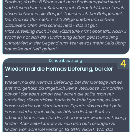
Problem, da die zB.Pfanne auf dem Bedienungsfeld steht
und dieses dann auf Störung geht...Ceranfeld kommt auch
etwas "schwer in die Gänge". Tausche ich bei Gelegenheit.
Der Ofen ist OK- mehr nicht! Billige Knebel und schwer
abzulesen. Ofen wird schnell heiß- das ist gut.
Hitzeverteilung auch in der Pizzastufe nicht optimahl. Nach 3
Wochen hat sich die Türdichtung schon gelöst und hing
unmotiviert in der Gegend rum. Wer etwas mehr Geld übrig
hat sollte auf Neff gehen!
4
Kundenbewertung:
Wieder mal die Hermas Lieferung, bei der
...
Wieder mal die Hermas Lieferung, bei der Montage hat es
erst mal gehakt, da angeblich keine Steckdose vorhanden,
obwohl daneben schon zwei waren die sollte man nur
umstellen, die herddose hatte kein Kabel gehabt, es kam
immer wieder von dem Hermas Experte das es nicht geht
immer wieder geht nicht, als hätten die kein Bock zu
arbeiten, Mann sollte für die schon immer wieder ne Lösung
finden. Aber selbst kreativ zu sein und auf Lösungen zu
finden war wohl viel verlangt. ES GEHT NICHT. War das