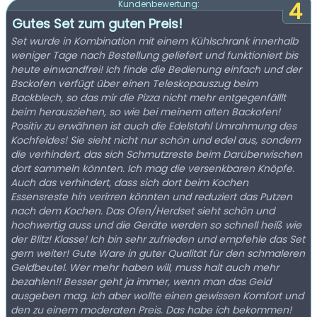
4
Kundenbewertung:
Gutes Set zum guten Preis!
Set wurde in Kombination mit einem Kühlschrank innerhalb
weniger Tage nach Bestellung geliefert und funktioniert bis
heute einwandfrei! Ich finde die Bedienung einfach und der
Bsckofen verfügt über einen Teleskopauszug beim
Backblech, so das mir die Pizza nicht mehr entgegenfälllt
beim herausziehen, so wie bei meinem alten Backofen!
Positiv zu erwähnen ist auch die Edelstahl Umrahmung des
Kochfeldes! Sie sieht nicht nur schön und edel aus, sondern
die verhindert, das sich Schmutzreste beim Darüberwischen
dort sammeln könnten. Ich mag die versenkbaren Knöpfe.
Auch das verhindert, dass sich dort beim Kochen
Essensreste hin verirren könnten und reduziert das Putzen
nach dem Kochen. Das Ofen/Herdset sieht schön und
hochwertig auss und die Geräte werden so schnell heiß wie
der Blitz! Klasse! Ich bin sehr zufrieden und empfehle das Set
gern weiter! Gute Ware in guter Qualität für den schmaleren
Geldbeutel. Wer mehr haben will, muss halt auch mehr
bezahlen!! Besser geht ja immer, wenn man das Geld
ausgeben mag. Ich aber wollte einen gewissen Komfort und
den zu einem moderaten Preis. Das habe ich bekommen!