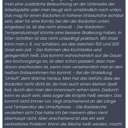
man eine zusätzliche Beleuchtung an der Unterseite der
Arbeitsplatte oder man beugt sich umständlich nach unten.
Das mag für einen Backofen in höherer Einbauhöhe sichtbar
sein, aber für eine Kombi, bei der der Backofen unten
eingebaut ist, ist das nicht sinnvoll. - Der Backofen-
Temperaturknopf könnte eine bessere Skalierung haben. In
50er-Schritten ist das nicht unbedingt praktisch. 180 Grad
kann man z. B. nur schätzen, wo das zwischen 150 und 200
Grad sein soll. - Der Rahmen des Kochfeldes wird
gelegentlich heiß. Das kommt wahrscheinlich auf die Dauer
des Kochvorgangs an, ist aber schon passiert, dass man
davon erschrocken ist, wenn man versehentlich mal an den
heißen Einbaurahmen hin kommt. - Bei der Einstellung
"Umluft" zieht Wärme heraus. Man hat das Gefühl, dass der
Backofen nicht dicht ist, da man auch einen kleinen Spalt
hat, durch den man den Innenraum sehen kann. Dadurch
kann es auch sein, dass sogar die Knöpfe heiß werden. Das
kommt nicht immer vor. Liegt anscheinend an der Länge
und Temperatur der Umluftphase. - Die Backbleche
verziehen sich! Das hatte ich bei meinem alten Herd
überhaupt nicht. Aber anscheinend ist das ein weit
verbreitetes Problem. Wenn die Bleche heiß werden, macht