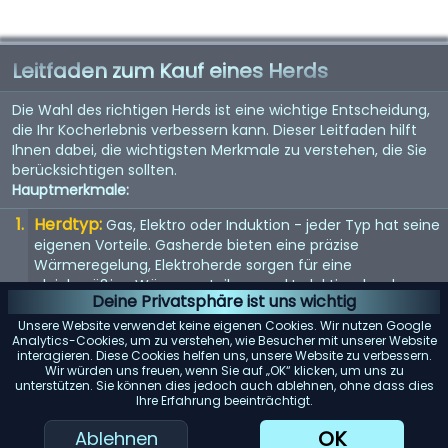
Leitfaden zum Kauf eines Herds
Die Wahl des richtigen Herds ist eine wichtige Entscheidung,
die Ihr Kocherlebnis verbessern kann. Dieser Leitfaden hilft
Ihnen dabei, die wichtigsten Merkmale zu verstehen, die Sie
berücksichtigen sollten.
Hauptmerkmale:
Herdtyp:
Gas, Elektro oder Induktion - jeder Typ hat seine
eigenen Vorteile. Gasherde bieten eine präzise
Wärmeregelung, Elektroherde sorgen für eine
gleichmäßige Wärmeverteilung und Induktionsherde
Deine Privatsphäre ist uns wichtig
ermöglichen ein schnelles und effizientes Erhitzen.
Unsere Website verwendet keine eigenen Cookies. Wir nutzen Google
Größe:
Die Größe des Herds sollte in Ihre Küche passen
Analytics-Cookies, um zu verstehen, wie Besucher mit unserer Website
interagieren. Diese Cookies helfen uns, unsere Website zu verbessern.
und Ihren Kochbedürfnissen entsprechen.
Wir würden uns freuen, wenn Sie auf „OK“ klicken, um uns zu
Standardbreiten sind 30 und 36 Zoll, aber es sind auch
unterstützen. Sie können dies jedoch auch ablehnen, ohne dass dies
größere Modelle erhältlich.
Ihre Erfahrung beeinträchtigt.
Anzahl der Brenner:
Mehr Brenner bieten mehr
OK
Ablehnen