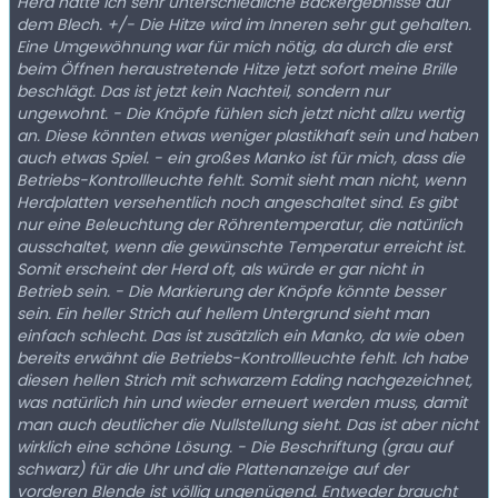
Herd hatte ich sehr unterschiedliche Backergebnisse auf
dem Blech. +/- Die Hitze wird im Inneren sehr gut gehalten.
Eine Umgewöhnung war für mich nötig, da durch die erst
beim Öffnen heraustretende Hitze jetzt sofort meine Brille
beschlägt. Das ist jetzt kein Nachteil, sondern nur
ungewohnt. - Die Knöpfe fühlen sich jetzt nicht allzu wertig
an. Diese könnten etwas weniger plastikhaft sein und haben
auch etwas Spiel. - ein großes Manko ist für mich, dass die
Betriebs-Kontrollleuchte fehlt. Somit sieht man nicht, wenn
Herdplatten versehentlich noch angeschaltet sind. Es gibt
nur eine Beleuchtung der Röhrentemperatur, die natürlich
ausschaltet, wenn die gewünschte Temperatur erreicht ist.
Somit erscheint der Herd oft, als würde er gar nicht in
Betrieb sein. - Die Markierung der Knöpfe könnte besser
sein. Ein heller Strich auf hellem Untergrund sieht man
einfach schlecht. Das ist zusätzlich ein Manko, da wie oben
bereits erwähnt die Betriebs-Kontrollleuchte fehlt. Ich habe
diesen hellen Strich mit schwarzem Edding nachgezeichnet,
was natürlich hin und wieder erneuert werden muss, damit
man auch deutlicher die Nullstellung sieht. Das ist aber nicht
wirklich eine schöne Lösung. - Die Beschriftung (grau auf
schwarz) für die Uhr und die Plattenanzeige auf der
vorderen Blende ist völlig ungenügend. Entweder braucht