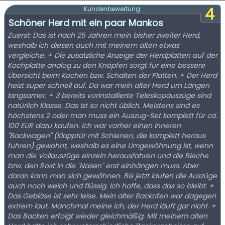
4
Kundenbewertung:
Schöner Herd mit ein paar Mankos
Zuerst: Das ist nach 25 Jahren mein bisher zweiter Herd,
weshalb ich diesen auch mit meinem alten etwas
vergleiche. + Die zusätzliche Anzeige der Herdplatten auf der
Kochplatte analog zu den Knöpfen sorgt für eine bessere
Übersicht beim Kochen bzw. Schalten der Platten. + Der Herd
heizt super schnell auf. Da war mein alter Herd um Längen
langsamer. + 3 bereits vorinstallierte Teleskopauszüge sind
natürlich Klasse. Das ist so nicht üblich. Meistens sind es
höchstens 2 oder man muss ein Auszug-Set komplett für ca.
100 EUR dazu kaufen. Ich war vorher einen inneren
"Backwagen" (Klapptür mit Schienen, die komplett heraus
fuhren) gewohnt, weshalb es eine Umgewöhnung ist, wenn
man die Vollauszüge einzeln herausfahren und die Bleche
bzw. den Rost in die "Nasen" erst einhängen muss. Aber
daran kann man sich gewöhnen. Bis jetzt laufen die Auszüge
auch noch weich und flüssig. Ich hoffe, dass das so bleibt. +
Das Gebläse ist sehr leise. Mein alter Backofen war dagegen
extrem laut. Manchmal meine ich, der Herd läuft gar nicht. +
Das Backen erfolgt wieder gleichmäßig. Mit meinem alten