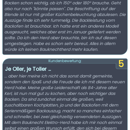
Backen schon wichtig, ob ich 150° oder 180° brauche. Geht
also nur nach "könnte passen". Die Beschriftung auf der
Blende ist nur mit großer Küchenbeleuchtung abzulesen. Die
Auszüge finde ich sehr fummelig. Die Backleistung vom
Backofen ist brauchbar. Ich hatte erst ein anderes Modell
ausgesucht, welches aber erst im Januar geliefert werden
sollte. Da ich den Herd aber brauchte, bin ich auf diesen
umgestiegen. Habe es schon sehr bereut. Alles in allem
würde ich keinen Bauknechtherd mehr kaufen.
5
Kundenbewertung:
Je Oller, je Toller ...
... aber hier meine ich nicht das sonst damit gemeinte,
sondern den Spaß und die Freude die ich mit diesem neuen
Herd habe. Meine große Leidenschaft als 84-Jahre alter
Kerl, ist nun mal gut zu kochen, aber noch wichtiger das
Backen. Da sind zunächst einmal die großen, weil
zuschaltbaren Kochplatten, ja und der Backofen mit dem
Serienmäßigen Backauszug, macht so manches einfacher
und schneller, bei zwei gleichzeitig verwendeten Auszügen.
Mit dem Bauknecht Elektro-Herd habe ich mir noch einmal
selbst einen großen Wunsch erfüllt, den sich bei diesem