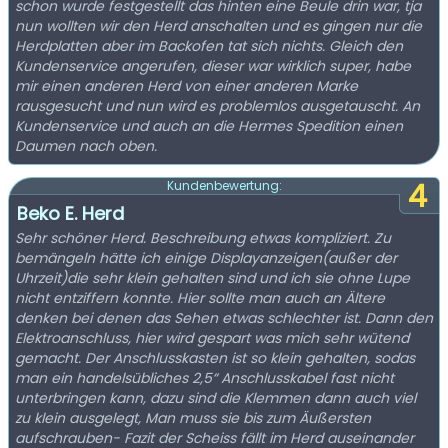
schon wurde festgestellt das hinten eine Beule drin war, tja
nun wollten wir den Herd anschalten und es gingen nur die
Herdplatten aber im Backofen tat sich nichts. Gleich den
Kundenservice angerufen, dieser war wirklich super, habe
mir einen anderen Herd von einer anderen Marke
rausgesucht und nun wird es problemlos ausgetauscht. An
Kundenservice und auch an die Hermes Spedition einen
Daumen nach oben.
4
Kundenbewertung:
Beko E. Herd
Sehr schöner Herd. Beschreibung etwas kompliziert. Zu
bemängeln hätte ich einige Displayanzeigen(außer der
Uhrzeit)die sehr klein gehalten sind und ich sie ohne Lupe
nicht entziffern konnte. Hier sollte man auch an Ältere
denken bei denen das Sehen etwas schlechter ist. Dann den
Elektroanschluss, hier wird gespart was mich sehr wütend
gemacht. Der Anschlusskasten ist so klein gehalten, sodas
man ein handelsübliches 2,5“ Anschlusskabel fast nicht
unterbringen kann, dazu sind die Klemmen dann auch viel
zu klein ausgelegt, Man muss sie bis zum Äußersten
aufschrauben- Fazit der Scheiss fällt im Herd auseinander