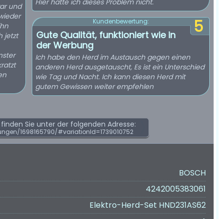
Hier hatte ich dieses Problem nicht.
ar und
 wieder
5
Kundenbewertung:
ihn
Gute Qualität, funktioniert wie in
 jetzt
der Werbung
nster
Ich habe den Herd im Austausch gegen einen
ratzt
anderen Herd ausgetauscht, Es ist ein Unterschied
en
wie Tag und Nacht. Ich kann diesen Herd mit
gutem Gewissen weiter empfehlen
inden Sie unter der folgenden Adresse:
ungen/1698165790/#variationId=1739010752
BOSCH
4242005383061
Elektro-Herd-Set HND231AS62