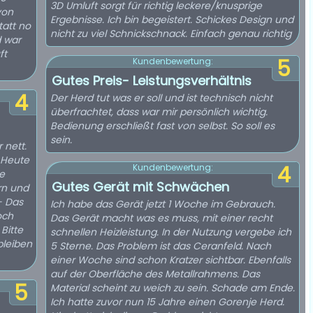
3D Umluft sorgt für richtig leckere/knusprige
von
Ergebnisse. Ich bin begeistert. Schickes Design und
tatt no
nicht zu viel Schnickschnack. Einfach genau richtig
d war
ft
5
Kundenbewertung:
Gutes Preis- Leistungsverhältnis
4
Der Herd tut was er soll und ist technisch nicht
überfrachtet, dass war mir persönlich wichtig.
Bedienung erschließt fast von selbst. So soll es
sein.
 nett.
4
Kundenbewertung:
e
Gutes Gerät mit Schwächen
rn und
Ich habe das Gerät jetzt 1 Woche im Gebrauch.
och
Das Gerät macht was es muss, mit einer recht
Bitte
schnellen Heizleistung. In der Nutzung vergebe ich
bleiben
5 Sterne. Das Problem ist das Ceranfeld. Nach
einer Woche sind schon Kratzer sichtbar. Ebenfalls
auf der Oberfläche des Metallrahmens. Das
5
Material scheint zu weich zu sein. Schade am Ende.
Ich hatte zuvor nun 15 Jahre einen Gorenje Herd.