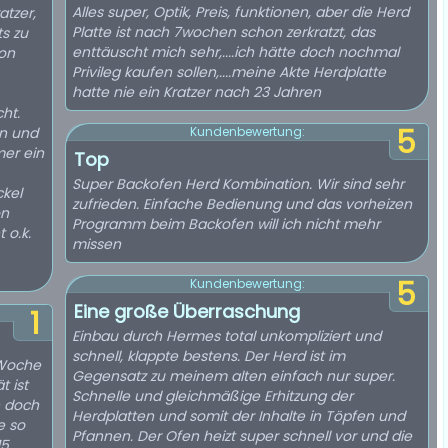
Alles super, Optik, Preis, funktionen, aber die Herd
atzer,
Platte ist nach 7wochen schon zerkratzt, das
s zu
enttäuscht mich sehr,....ich hätte doch nochmal
hon
Privileg kaufen sollen,....meine Akte Herdplatte
hatte nie ein Kratzer nach 23 Jahren
cht.
5
en und
Kundenbewertung:
mer ein
Top
Super Backofen Herd Kombination. Wir sind sehr
kel
zufrieden. Einfache Bedienung und das vorheizen
on
Programm beim Backofen will ich nicht mehr
 o.k.
missen
5
Kundenbewertung:
Eine große Überraschung
1
Einbau durch Hermes total unkompliziert und
schnell, klappte bestens. Der Herd ist im
r Woche
Gegensatz zu meinem alten einfach nur super.
t ist
Schnelle und gleichmäßige Erhitzung der
n doch
Herdplatten und somit der Inhalte in Töpfen und
e so
Pfannen. Der Ofen heizt super schnell vor und die
15