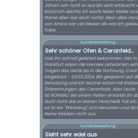
Jahren sah nicht so aus bin sehr ettäuscht 
Bosch.Ich dachte ich kaufe lieber Marke ans
Name aber war doch nichts .Mein altes Her
von Amica war viel besser als was ich gekau
habe.
Kundenbewertung:
Sehr schöner Ofen & Ceranfeld...
Hab ihn schnell geliefert bekommen. Hier in
Frankfurt waren die Hermes Lieferanten sehr
Tragen das Gerät bis in die Wohnung. Cool! Heute
eingebaut - 03.02.2024. Bin gespannt auf di
Benutzung und ich rechne schon mit Kratze
Einbrennungen des Ceranfelds. Aber Leute - Das
ist NORMAL! Bei einem Reifen erwartet ihr d
auch nicht das er keinen Verschleiß hat etc. 
es ist ein "Werkzeug" zum benutzen und da 
kleine Macken nicht aus.
Kundenbewertung:
Sieht sehr edel aus