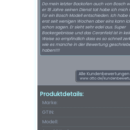
Da mein letzter Backofen auch von Bosch w
er 18 Jahre seinen Dienst tat habe ich mich
für ein Bosch Modell entschieden. Ich habe 
erst seit wenigen Wochen aber eins kann ich
schon sagen. Er sieht sehr edel aus. Super
Backergebnisse und das Ceranfeld ist in kei
Weise so empfindlich dass es so schnell zerk
wie es manche in der Bewertung geschrieb
haben!!!!
Alle Kundenbewertungen f
www.otto.de/kundenbewert
Produktdetails:
Marke:
GTIN:
Modell: