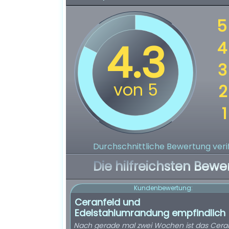
Durchschnittliche Bewertung verif
Die hilfreichsten Bewe
Kundenbewertung:
Ceranfeld und
Edelstahlumrandung empfindlich
Nach gerade mal zwei Wochen ist das Cera