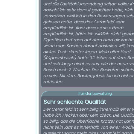
und die Edelstahlumrandung schon voller Kr
obwohl ich sehr darauf geachtet habe, nicht
verkratzen, weil ich in den Bewertungen sc
gelesen hatte, dass das Ceranfeld sehr
empfindlich ist. Aber dass es so extrem
empfindlich ist, hätte ich wirklich nicht geda
Eigentlich darf man auf dem Herd nix koch
wenn man Sachen darauf abstellen will, im
dickes Tuch drunter legen. Mein alter Herd
(Küppersbusch) hatte 32 Jahre auf dem Buc
und sah lange nicht so aus, wie der neue v
Bosch nach 2 Wochen. Der Backofen scheint
zu sein. Mit dem Backergebnis bin ich bisher
zufrieden.
Kundenbewertung:
Sehr schlechte Qualität
Der Ceranfeld ist sehr billig innerhalb eine
habe ich Flecken aber kein dreck. Die Qualitä
so billig, das die Oberfläche Kratzer hat kan
nicht sein ,das es innerhalb von einer Woch
aussiecht,sogar mein altes Ceranfeld nach 