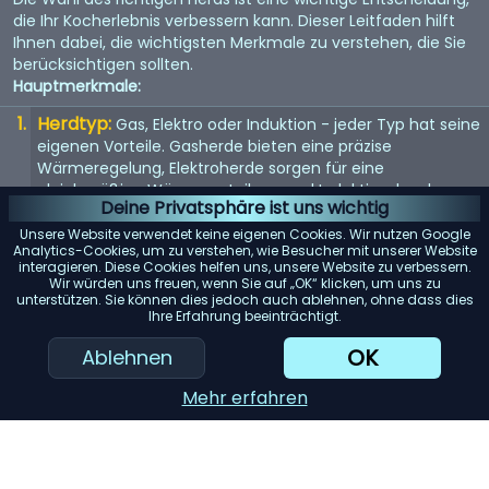
die Ihr Kocherlebnis verbessern kann. Dieser Leitfaden hilft
Ihnen dabei, die wichtigsten Merkmale zu verstehen, die Sie
berücksichtigen sollten.
Hauptmerkmale:
Herdtyp:
Gas, Elektro oder Induktion - jeder Typ hat seine
eigenen Vorteile. Gasherde bieten eine präzise
Wärmeregelung, Elektroherde sorgen für eine
gleichmäßige Wärmeverteilung und Induktionsherde
Deine Privatsphäre ist uns wichtig
ermöglichen ein schnelles und effizientes Erhitzen.
Unsere Website verwendet keine eigenen Cookies. Wir nutzen Google
Größe:
Die Größe des Herds sollte in Ihre Küche passen
Analytics-Cookies, um zu verstehen, wie Besucher mit unserer Website
interagieren. Diese Cookies helfen uns, unsere Website zu verbessern.
und Ihren Kochbedürfnissen entsprechen.
Wir würden uns freuen, wenn Sie auf „OK“ klicken, um uns zu
Standardbreiten sind 30 und 36 Zoll, aber es sind auch
unterstützen. Sie können dies jedoch auch ablehnen, ohne dass dies
größere Modelle erhältlich.
Ihre Erfahrung beeinträchtigt.
Anzahl der Brenner:
Mehr Brenner bieten mehr
OK
Ablehnen
Flexibilität. Berücksichtigen Sie Ihre Kochgewohnheiten -
kochen Sie oft mehrere Gerichte gleichzeitig?
Mehr erfahren
Ofenkapazität:
Wenn Sie häufig backen oder braten,
sollten Sie einen Herd mit einer größeren Ofenkapazität in
Betracht ziehen.