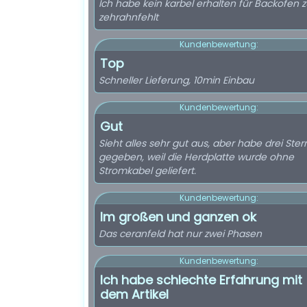
Ich habe kein karbel erhalten für Backofen 
zehrahnfehlt
Kundenbewertung:
Top
Schneller Lieferung, 10min Einbau
Kundenbewertung:
Gut
Sieht alles sehr gut aus, aber habe drei Ster
gegeben, weil die Herdplatte wurde ohne
Stromkabel geliefert.
Kundenbewertung:
Im großen und ganzen ok
Das ceranfeld hat nur zwei Phasen
Kundenbewertung:
Ich habe schlechte Erfahrung mit
dem Artikel