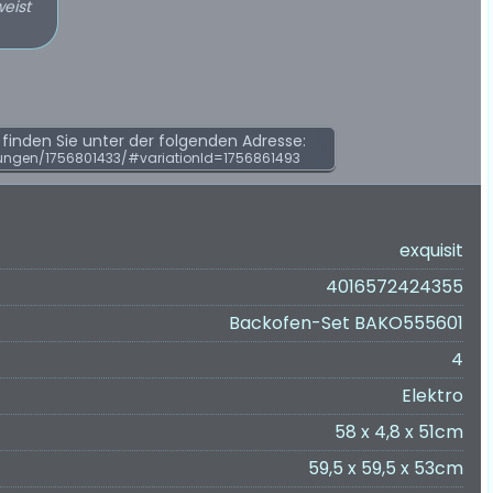
weist
inden Sie unter der folgenden Adresse:
ungen/1756801433/#variationId=1756861493
exquisit
4016572424355
Backofen-Set BAKO555601
4
Elektro
58 x 4,8 x 51cm
59,5 x 59,5 x 53cm