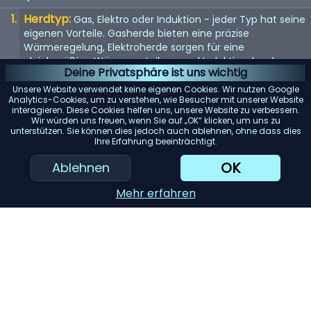
Herdtyp:
Gas, Elektro oder Induktion - jeder Typ hat seine
eigenen Vorteile. Gasherde bieten eine präzise
Wärmeregelung, Elektroherde sorgen für eine
gleichmäßige Wärmeverteilung und Induktionsherde
Deine Privatsphäre ist uns wichtig
ermöglichen ein schnelles und effizientes Erhitzen.
Unsere Website verwendet keine eigenen Cookies. Wir nutzen Google
Größe:
Die Größe des Herds sollte in Ihre Küche passen
Analytics-Cookies, um zu verstehen, wie Besucher mit unserer Website
interagieren. Diese Cookies helfen uns, unsere Website zu verbessern.
und Ihren Kochbedürfnissen entsprechen.
Wir würden uns freuen, wenn Sie auf „OK“ klicken, um uns zu
Standardbreiten sind 30 und 36 Zoll, aber es sind auch
unterstützen. Sie können dies jedoch auch ablehnen, ohne dass dies
größere Modelle erhältlich.
Ihre Erfahrung beeinträchtigt.
Anzahl der Brenner:
Mehr Brenner bieten mehr
OK
Ablehnen
Flexibilität. Berücksichtigen Sie Ihre Kochgewohnheiten -
kochen Sie oft mehrere Gerichte gleichzeitig?
Mehr erfahren
Ofenkapazität:
Wenn Sie häufig backen oder braten,
sollten Sie einen Herd mit einer größeren Ofenkapazität in
Betracht ziehen.
KI-Einkaufsassistent