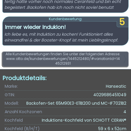
fertig hatte vorher noch normales Ceranfeld und bin echt
begeistert .Backofen hab ich noch nicht soviel benutzt
5
Kundenbewertung:
Immer wieder Indukion!
Ich liebe es, mit Induktion zu kochen! Funktioniert alles
einwandfrei & der Booster-Knopf ist mein Lieblingsknopf.
Alle Kundenbewertungen finden Sie unter der folgenden Adresse:
www.otto.de/kundenbewertungen/1445212480/#variationId=14
45212931
Produktdetails:
Marke:
Hanseatic
GTIN:
4029686451049
Modell:
Backofen-Set 65M90E3-E11B200 und MC-IF7021B2
Anzahl Kochzonen
4
Kochfeld
Induktions-Kochfeld von SCHOTT CERAN®
Kochfeld (B/H/T)
59 x 6 x 52cm