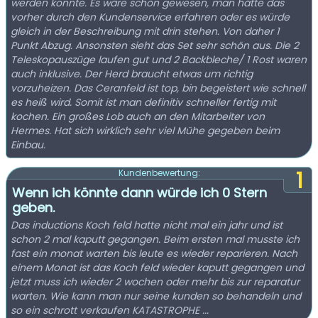
werden konnte. Es wäre schön gewesen, man hätte das
vorher durch den Kundenservice erfahren oder es würde
gleich in der Beschreibung mit drin stehen. Von daher 1
Punkt Abzug. Ansonsten sieht das Set sehr schön aus. Die 2
Teleskopauszüge laufen gut und 2 Backbleche/ 1 Rost waren
auch inklusive. Der Herd braucht etwas um richtig
vorzuheizen. Das Ceranfeld ist top, bin begeistert wie schnell
es heiß wird. Somit ist man definitiv schneller fertig mit
kochen. Ein großes Lob auch an den Mitarbeiter von
Hermes. Hat sich wirklich sehr viel Mühe gegeben beim
Einbau.
1
Kundenbewertung:
Wenn ich könnte dann würde ich 0 Stern
geben.
Das inductions Koch feld hatte nicht mal ein jahr und ist
schon 2 mal kaputt gegangen. Beim ersten mal musste ich
fast ein monat warten bis leute es wieder reparieren. Nach
einem Monat ist das Koch feld wieder kaputt gegangen und
jetzt muss ich wieder 2 wochen oder mehr bis zur reparatur
warten. Wie kann man nur seine kunden so behandeln und
so ein schrott verkaufen KATASTROPHE ...