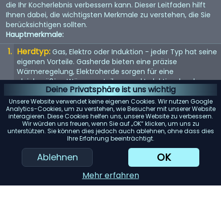
die Ihr Kocherlebnis verbessern kann. Dieser Leitfaden hilft
Ihnen dabei, die wichtigsten Merkmale zu verstehen, die Sie
berücksichtigen sollten.
Hauptmerkmale:
Herdtyp:
Gas, Elektro oder Induktion - jeder Typ hat seine
eigenen Vorteile. Gasherde bieten eine präzise
Wärmeregelung, Elektroherde sorgen für eine
gleichmäßige Wärmeverteilung und Induktionsherde
Deine Privatsphäre ist uns wichtig
ermöglichen ein schnelles und effizientes Erhitzen.
Unsere Website verwendet keine eigenen Cookies. Wir nutzen Google
Größe:
Die Größe des Herds sollte in Ihre Küche passen
Analytics-Cookies, um zu verstehen, wie Besucher mit unserer Website
interagieren. Diese Cookies helfen uns, unsere Website zu verbessern.
und Ihren Kochbedürfnissen entsprechen.
Wir würden uns freuen, wenn Sie auf „OK“ klicken, um uns zu
Standardbreiten sind 30 und 36 Zoll, aber es sind auch
unterstützen. Sie können dies jedoch auch ablehnen, ohne dass dies
größere Modelle erhältlich.
Ihre Erfahrung beeinträchtigt.
Anzahl der Brenner:
Mehr Brenner bieten mehr
OK
Ablehnen
Flexibilität. Berücksichtigen Sie Ihre Kochgewohnheiten -
kochen Sie oft mehrere Gerichte gleichzeitig?
Mehr erfahren
Ofenkapazität:
Wenn Sie häufig backen oder braten,
sollten Sie einen Herd mit einer größeren Ofenkapazität in
Betracht ziehen.