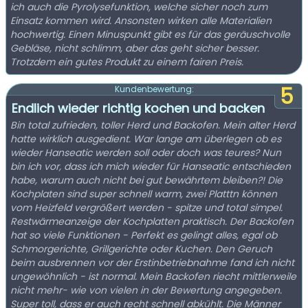
ich auch die Pyrolysefunktion, welche sicher noch zum
Einsatz kommen wird. Ansonsten wirken alle Materialien
hochwertig. Einen Minuspunkt gibt es für das geräuschvolle
Gebläse, nicht schlimm, aber das geht sicher besser.
Trotzdem ein gutes Produkt zu einem fairen Preis.
5
Kundenbewertung:
Endlich wieder richtig kochen und backen
Bin total zufrieden, toller Herd und Backofen. Mein alter Herd
hatte wirklich ausgedient. War lange am überlegen ob es
wieder Hanseatic werden soll oder doch was teures? Nun
bin ich vor, dass ich mich wieder für Hanseatic entschieden
habe, warum auch nicht bei gut bewährtem bleiben?! Die
Kochplaten sind super schnell warm, zwei Platttn können
vom Heizfeld vergrößert werden - spitze und total simpel.
Restwärmeanzeige der Kochplatten praktisch. Der Backofen
hat so viele Funktionen - Perfekt es gelingt alles, egal ob
Schmorgerichte, Grillgerichte oder Kuchen. Den Geruch
beim ausbrennen vor der Erstinbetriebnahme fand ich nicht
ungewöhnlich - ist normal. Mein Backofen riecht mittlerweile
nicht mehr- wie von vielen in der Bewertung angegeben.
Super toll, dass er auch recht schnell abkühlt. Die Männer