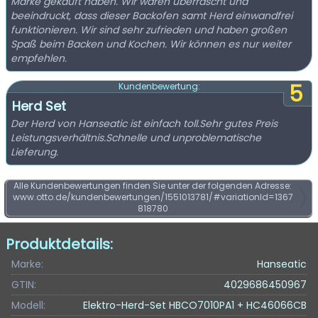
Marke gekauft haben. Wir waren überrascht und
beeindruckt, dass dieser Backofen samt Herd einwandfrei
funktionieren. Wir sind sehr zufrieden und haben großen
Spaß beim Backen und Kochen. Wir können es nur weiter
empfehlen.
5
Kundenbewertung:
Herd Set
Der Herd von Hanseatic ist einfach toll.Sehr gutes Preis
Leistungsverhältnis.Schnelle und unproblematische
Lieferung.
Alle Kundenbewertungen finden Sie unter der folgenden Adresse:
www.otto.de/kundenbewertungen/1551013781/#variationId=1367
818780
Produktdetails:
Marke:
Hanseatic
GTIN:
4029686450967
Modell:
Elektro-Herd-Set HBCO7010PA1 + HC46066CB