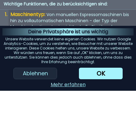
Wichtige Funktionen, die zu berücksichtigen sind:
Maschinentyp:
Von manuellen Espressomaschinen bis
hin zu vollautomatischen Maschinen - der Typ der
Maschine bestimmt, wie viel Kontrolle Sie über den
Deine Privatsphäre ist uns wichtig
Brühvorgang haben.
Unsere Website verwendet keine eigenen Cookies. Wir nutzen Google
Qualität der Mühle:
Eine eingebaute Mühle kann
Analytics-Cookies, um zu verstehen, wie Besucher mit unserer Website
interagieren. Diese Cookies helfen uns, unsere Website zu verbessern.
entscheidend sein. Suchen Sie nach einer Maschine mit
Wir würden uns freuen, wenn Sie auf „OK“ klicken, um uns zu
einem hochwertigen Mahlwerk für den frischesten Kaffee.
unterstützen. Sie können dies jedoch auch ablehnen, ohne dass dies
Ihre Erfahrung beeinträchtigt.
Wasserspeicher:
Berücksichtigen Sie die Kapazität des
Wassertanks. Ein größerer Tank bedeutet selteneres
OK
Ablehnen
Nachfüllen, was besonders für Büros oder große Haushalte
praktisch ist.
Mehr erfahren
Einfache Reinigung:
Maschinen mit abnehmbaren
Teilen oder automatischen Reinigungszyklen können
Ihnen viel Zeit und Mühe ersparen.
KI-Einkaufsassistent