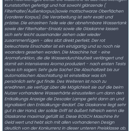
Kunststoffen gefertigt und hat sowohl glänzende (
Filterhalter/Außenkorpus)sowie mattschwarze Oberflächen
(vorderer Korpus). Die Verarbeitung ist sehr exakt und
präzise. Die einzelnen Teile wie der abnehmbare Wassertank
sowie der Filterhalter-Einsatz sowie die Glaskanne lassen
sich sehr leicht auseinander ziehen oder wieder
zusammenfügen - alles sitzt direkt perfekt. Der rot
beleuchtete Einschalter ist ein einzigartig und so noch nie
woanders gesehen worden. Die Maschine hat - eine
Aromafunktion, die die Wasserdurchlaufzeit verlängert und
damit ein intensiveres Aroma produziert - nach ersten Tests
muss ich sagen: Sehr gute Sache! Die Abschaltzeit bis zur
automatischen Abschlaltung ist einstellbar was ich
persönlich sehr gut finde. Des Weiteren ist noch zu
erwähnen ,sie verfügt über die Möglichkeit sie auf die beim
Nutzer vorhandene Wasserhärte einzustellen um dann den
Entkalkungs Anzeige die Descaler Lampe geht dann an und
signalisiert den Entkalkungs-Bedarf. Die Glaskanne liegt sehr
gut in der Hand, der solide Griff ist äußert hilfreich wenn die
Glaskanne maximal gefüllt ist. Diese BOSCH Maschine ihr
Geld wert und hebt sich mit allen vorhandenen Design
deutlich von der Konkurrenz in dieser unteren Preisklasse ab.