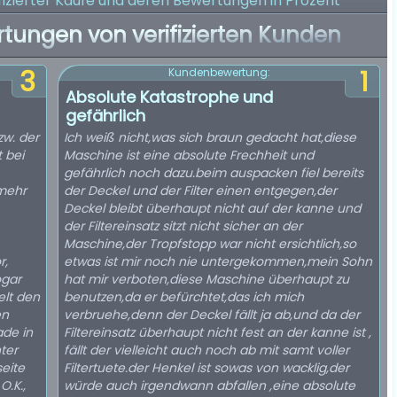
izierter Käufe
und deren Bewertungen in Prozent
rtungen von verifizierten Kunden
3
1
Kundenbewertung:
Absolute Katastrophe und
gefährlich
zw. der
Ich weiß nicht,was sich braun gedacht hat,diese
 bei
Maschine ist eine absolute Frechheit und
gefährlich noch dazu.beim auspacken fiel bereits
 mehr
der Deckel und der Filter einen entgegen,der
Deckel bleibt überhaupt nicht auf der kanne und
der Filtereinsatz sitzt nicht sicher an der
Maschine,der Tropfstopp war nicht ersichtlich,so
r,
etwas ist mir noch nie untergekommen,mein Sohn
ogar
hat mir verboten,diese Maschine überhaupt zu
elt den
benutzen,da er befürchtet,das ich mich
en
verbruehe,denn der Deckel fällt ja ab,und da der
ade in
Filtereinsatz überhaupt nicht fest an der kanne ist ,
ter
fällt der vielleicht auch noch ab mit samt voller
eite
Filtertuete.der Henkel ist sowas von wacklig,der
O.K.,
würde auch irgendwann abfallen ,eine absolute