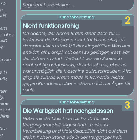
 so
Segment herzustellen.....
em
eiß,
2
Kundenbewertung:
Nicht funktionsfähig
dem
Ich dachte, der Name Braun steht doch für ...,
mt aber
leider war die Maschine nicht funktionsfähig, sie
heiß
dampfte viel zu stark 1/3 des eingefüllten Wassers
en
entwich als Dampf, mit dem zu geringen Rest war
der Kaffee zu stark. Vielleicht war ein Schlauch
n die
nicht richtig aufgesteckt, dachte ich mir, aber es
war unmöglich die Maschine aufzuschrauben. Also
1,1
ging sie zurück. Braun made in Romania, nichts
alb,
gegen Rumänien, aber in diesem fall nur Ärger für
mich.
inen
g,
3
Kundenbewertung:
eine
e ist
Die Wertigkeit hat nachgelassen
chine
Habe mir die Maschine als Ersatz für das
Vorgängermodell angeschafft. Leider ist
tta-
Verarbeitung und Materialqualität nicht auf dem
se
gleich hohen Stand, wie in der Vergangenheit.