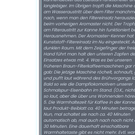
langlebiger. Im Übrigen tropft die Maschine
am Wasseraustritt über dem Filter manchm
nach, wenn man den Filtereinsatz herauszie
beim vorherigen Aromaster nicht. Der Tropf
am Filteraustritt zur Kanne hin funktioniert 
Herausnehmen. Der Aromaster-Kenner hat
Kunststoff-Filtereinsatz im Nu eingesteckt. 
dunklen Raum. Mit dem Zeigefinger der frei
Hand führt man halt den unteren Zapfen d
Einsatzes etwas mit. 4. Was es bei unseren
früheren Braun-Filterkaffeemaschinen gar n
gab: Die jetzige Maschine röchelt, schnauft, 
und pufft laut während des Brühvorgangs la
Bald so wie die Dampflokomotiven unserer
Schmalspur-Eisenbahn im Stand. (O.K., nich
so laut, aber die über uns Wohnenden hören
5. Die Warmhaltezeit für Kaffee in der Kanne 
laut Produkt-Beiblatt ca. 40 Minuten betrag
Nun, mal schaltet sie nach ca. 40 Minuten
automatisch ab, mal auch nach noch nicht 
30 Minuten. Eine dauerhaft einschaltbare
Warmhaltetaste gibt es nicht mehr. Evtl. wa