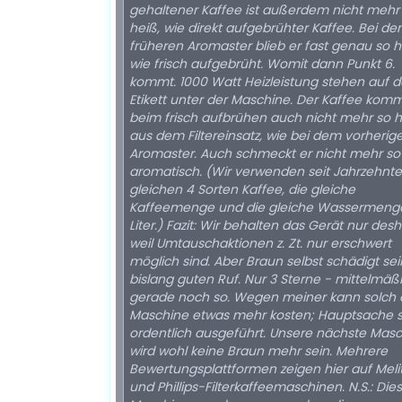
gehaltener Kaffee ist außerdem nicht mehr
heiß, wie direkt aufgebrühter Kaffee. Bei d
früheren Aromaster blieb er fast genau so h
wie frisch aufgebrüht. Womit dann Punkt 6.
kommt. 1000 Watt Heizleistung stehen auf 
Etikett unter der Maschine. Der Kaffee kom
beim frisch aufbrühen auch nicht mehr so 
aus dem Filtereinsatz, wie bei dem vorherig
Aromaster. Auch schmeckt er nicht mehr so
aromatisch. (Wir verwenden seit Jahrzehnte
gleichen 4 Sorten Kaffee, die gleiche
Kaffeemenge und die gleiche Wassermenge 
Liter.) Fazit: Wir behalten das Gerät nur desh
weil Umtauschaktionen z. Zt. nur erschwert
möglich sind. Aber Braun selbst schädigt se
bislang guten Ruf. Nur 3 Sterne - mittelmäßi
gerade noch so. Wegen meiner kann solch 
Maschine etwas mehr kosten; Hauptsache si
ordentlich ausgeführt. Unsere nächste Mas
wird wohl keine Braun mehr sein. Mehrere
Bewertungsplattformen zeigen hier auf Meli
und Phillips-Filterkaffeemaschinen. N.S.: Die