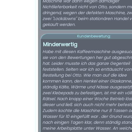
Maschine war dann wegen damaliger
Nichtlieferbarkeit nicht von Otto, sondern m
dringend, wegen der defekten Maschine, zw
zwei "Lockdowns" beim stationären Handel v
gekauft werden.
Kundenbewertung:
Minderwertig
Habe mit diesen Kaffeemaschine ausgesuch
sie von den Bewertungen her gut abgeschn
hat. Leider musste ich das ganze Gegenteil
feststellen. Selten war ich so enttäuscht von
Bestellung bei Otto. Wie man auf die Idee
kommen kann, den Henkel einer Glaskanne,
ständig Kälte, Wärme und Nässe ausgesetzt 
zwei Klebepads zu befestigen, ist mir ein völl
Rätsel. Nach knapp einer Woche Betrieb löst
dieser und ließ sich auch nicht mehr befesti
Zudem kochte die Maschine nur 8 Tassen o
Wasser für 10 eingefüllt war . der Grund wur
nach einigen Tagen klar, denn ständig stan
meine Arbeitsplatte unter Wasser. An welch