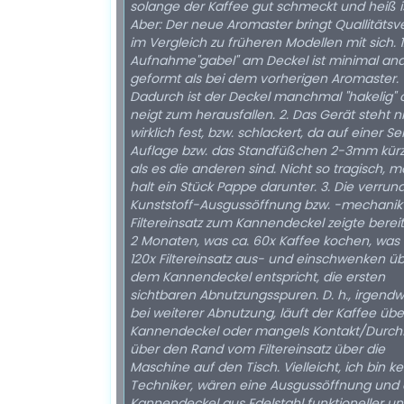
solange der Kaffee gut schmeckt und heiß is
Aber: Der neue Aromaster bringt Quallitätsv
im Vergleich zu früheren Modellen mit sich. 1
Aufnahme"gabel" am Deckel ist minimal an
geformt als bei dem vorherigen Aromaster.
Dadurch ist der Deckel manchmal "hakelig" 
neigt zum herausfallen. 2. Das Gerät steht n
wirklich fest, bzw. schlackert, da auf einer Se
Auflage bzw. das Standfüßchen 2-3mm kürze
als es die anderen sind. Nicht so tragisch, m
halt ein Stück Pappe darunter. 3. Die verrun
Kunststoff-Ausgussöffnung bzw. -mechani
Filtereinsatz zum Kannendeckel zeigte berei
2 Monaten, was ca. 60x Kaffee kochen, was 
120x Filtereinsatz aus- und einschwenken ü
dem Kannendeckel entspricht, die ersten
sichtbaren Abnutzungsspuren. D. h., irgend
bei weiterer Abnutzung, läuft der Kaffee üb
Kannendeckel oder mangels Kontakt/Durchf
über den Rand vom Filtereinsatz über die
Maschine auf den Tisch. Vielleicht, ich bin ke
Techniker, wären eine Ausgussöffnung und 
Kannendeckel aus Edelstahl funktioneller u