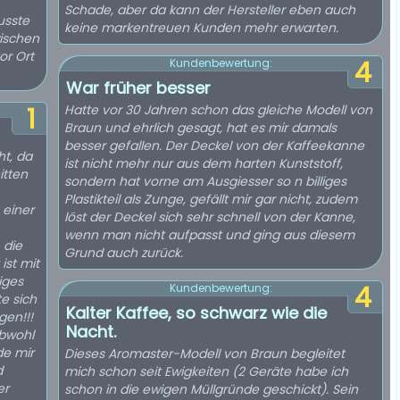
Schade, aber da kann der Hersteller eben auch
usste
keine markentreuen Kunden mehr erwarten.
ischen
or Ort
4
Kundenbewertung:
War früher besser
1
Hatte vor 30 Jahren schon das gleiche Modell von
Braun und ehrlich gesagt, hat es mir damals
besser gefallen. Der Deckel von der Kaffeekanne
t, da
ist nicht mehr nur aus dem harten Kunststoff,
itten
sondern hat vorne am Ausgiesser so n billiges
Plastikteil als Zunge, gefällt mir gar nicht, zudem
 einer
löst der Deckel sich sehr schnell von der Kanne,
wenn man nicht aufpasst und ging aus diesem
 die
Grund auch zurück.
ist mit
iges
4
Kundenbewertung:
e sich
Kalter Kaffee, so schwarz wie die
gen!!!
Nacht.
bwohl
de mir
Dieses Aromaster-Modell von Braun begleitet
d
mich schon seit Ewigkeiten (2 Geräte habe ich
er
schon in die ewigen Müllgründe geschickt). Sein