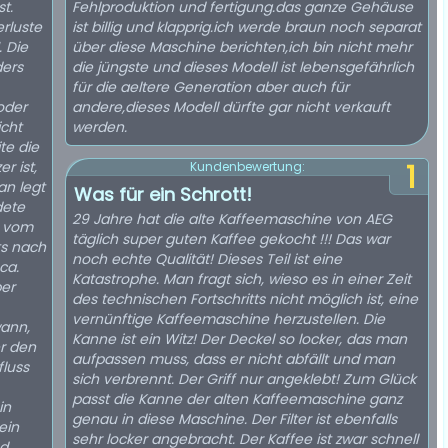
t.
Fehlproduktion und fertigung.das ganze Gehäuse
erluste
ist billig und klapprig.ich werde braun noch separat
. Die
über diese Maschine berichten,ich bin nicht mehr
ders
die jüngste und dieses Modell ist lebensgefährlich
für die aeltere Generation aber auch für
oder
andere,dieses Modell dürfte gar nicht verkauft
icht
werden.
ite die
r ist,
1
Kundenbewertung:
an legt
Was für ein Schrott!
dete
29 Jahre hat die alte Kaffeemaschine von AEG
k vom
täglich super guten Kaffee gekocht !!! Das war
ts nach
noch echte Qualität! Dieses Teil ist eine
ca.
Katastrophe. Man fragt sich, wieso es in einer Zeit
ber
des technischen Fortschritts nicht möglich ist, eine
vernünftige Kaffeemaschine herzustellen. Die
wann,
Kanne ist ein Witz! Der Deckel so locker, das man
er den
aufpassen muss, dass er nicht abfällt und man
luss
sich verbrennt. Der Griff nur angeklebt! Zum Glück
passt die Kanne der alten Kaffeemaschine ganz
in
genau in diese Maschine. Der Filter ist ebenfalls
ein
sehr locker angebracht. Der Kaffee ist zwar schnell
nd