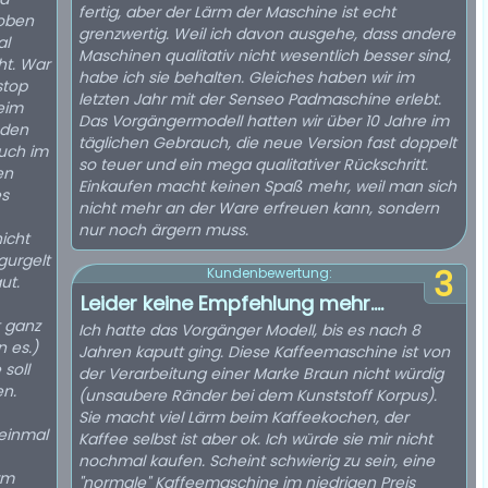
fertig, aber der Lärm der Maschine ist echt
 oben
grenzwertig. Weil ich davon ausgehe, dass andere
al
Maschinen qualitativ nicht wesentlich besser sind,
ht. War
habe ich sie behalten. Gleiches haben wir im
stop
letzten Jahr mit der Senseo Padmaschine erlebt.
beim
Das Vorgängermodell hatten wir über 10 Jahre im
 den
täglichen Gebrauch, die neue Version fast doppelt
Auch im
so teuer und ein mega qualitativer Rückschritt.
en
Einkaufen macht keinen Spaß mehr, weil man sich
es
nicht mehr an der Ware erfreuen kann, sondern
nur noch ärgern muss.
icht
gurgelt
3
Kundenbewertung:
ut.
Leider keine Empfehlung mehr....
t ganz
Ich hatte das Vorgänger Modell, bis es nach 8
 es.)
Jahren kaputt ging. Diese Kaffeemaschine ist von
soll
der Verarbeitung einer Marke Braun nicht würdig
en.
(unsaubere Ränder bei dem Kunststoff Korpus).
Sie macht viel Lärm beim Kaffeekochen, der
einmal
Kaffee selbst ist aber ok. Ich würde sie mir nicht
nochmal kaufen. Scheint schwierig zu sein, eine
rm
"normale" Kaffeemaschine im niedrigen Preis