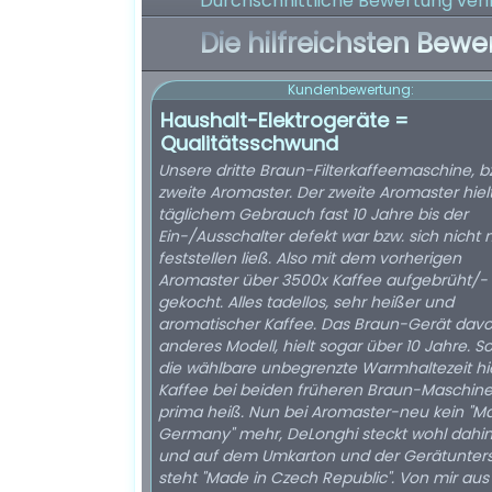
Durchschnittliche Bewertung verif
Die hilfreichsten Bewe
Kundenbewertung:
Haushalt-Elektrogeräte =
Qualitätsschwund
Unsere dritte Braun-Filterkaffeemaschine, b
zweite Aromaster. Der zweite Aromaster hielt
täglichem Gebrauch fast 10 Jahre bis der
Ein-/Ausschalter defekt war bzw. sich nicht
feststellen ließ. Also mit dem vorherigen
Aromaster über 3500x Kaffee aufgebrüht/-
gekocht. Alles tadellos, sehr heißer und
aromatischer Kaffee. Das Braun-Gerät davo
anderes Modell, hielt sogar über 10 Jahre. S
die wählbare unbegrenzte Warmhaltezeit hi
Kaffee bei beiden früheren Braun-Maschin
prima heiß. Nun bei Aromaster-neu kein "M
Germany" mehr, DeLonghi steckt wohl dahin
und auf dem Umkarton und der Gerätunters
steht "Made in Czech Republic". Von mir aus 