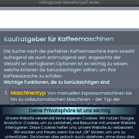
verfügbaren Bewertungen wider.
Kaufratgeber für Kaffeemaschinen
Die Suche nach der perfekten Kaffeemaschine kann sowohl
aufregend als auch entmutigend sein. Angesichts der
Vielzahl an verfügbaren Optionen ist es wichtig zu wissen,
welche Kriterien Sie berücksichtigen sollten, um Ihre
Kaffeewünsche zu erfüllen.
Wichtige Funktionen, die zu berücksichtigen sind:
Maschinentyp:
Von manuellen Espressomaschinen bis
hin zu vollautomatischen Maschinen - der Typ der
Maschine bestimmt, wie viel Kontrolle Sie über den
Deine Privatsphäre ist uns wichtig
Brühvorgang haben.
Unsere Website verwendet keine eigenen Cookies. Wir nutzen Google
Qualität der Mühle:
Eine eingebaute Mühle kann
Analytics-Cookies, um zu verstehen, wie Besucher mit unserer Website
interagieren. Diese Cookies helfen uns, unsere Website zu verbessern.
entscheidend sein. Suchen Sie nach einer Maschine mit
Wir würden uns freuen, wenn Sie auf „OK“ klicken, um uns zu
einem hochwertigen Mahlwerk für den frischesten Kaffee.
unterstützen. Sie können dies jedoch auch ablehnen, ohne dass dies