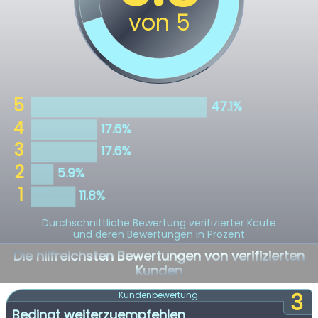
Durchschnittliche Bewertung verifizierter Käufe
und deren Bewertungen in Prozent
Die hilfreichsten Bewertungen von verifizierten
Kunden
3
Kundenbewertung:
Bedingt weiterzuempfehlen