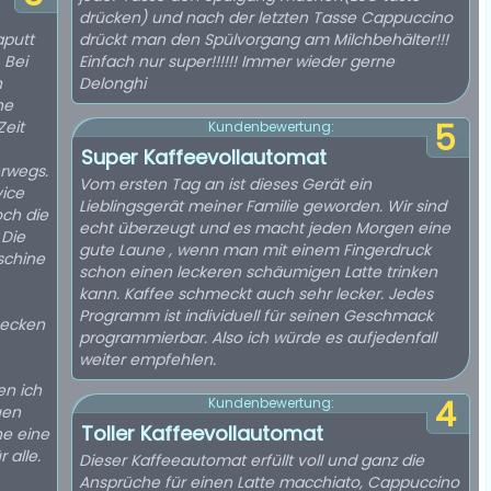
drücken) und nach der letzten Tasse Cappuccino
aputt
drückt man den Spülvorgang am Milchbehälter!!!
 Bei
Einfach nur super!!!!!! Immer wieder gerne
n
Delonghi
ne
Zeit
5
Kundenbewertung:
Super Kaffeevollautomat
erwegs.
Vom ersten Tag an ist dieses Gerät ein
vice
Lieblingsgerät meiner Familie geworden. Wir sind
och die
echt überzeugt und es macht jeden Morgen eine
 Die
gute Laune , wenn man mit einem Fingerdruck
schine
schon einen leckeren schäumigen Latte trinken
kann. Kaffee schmeckt auch sehr lecker. Jedes
Programm ist individuell für seinen Geschmack
mecken
programmierbar. Also ich würde es aufjedenfall
weiter empfehlen.
en ich
4
Kundenbewertung:
uen
Toller Kaffeevollautomat
ne eine
 alle.
Dieser Kaffeeautomat erfüllt voll und ganz die
Ansprüche für einen Latte macchiato, Cappuccino