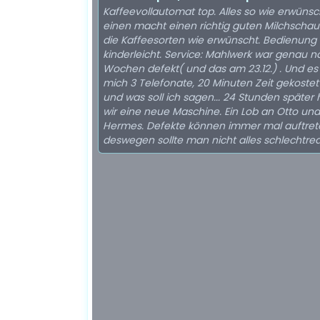
Kaffeevollautomat top. Alles so wie erwünsch
einen macht einen richtig guten Milchscha
die Kaffeesorten wie erwünscht. Bedienung
kinderleicht. Service: Mahlwerk war genau n
Wochen defekt( und das am 23.12.) . Und es
mich 3 Telefonate, 20 Minuten Zeit gekostet 
und was soll ich sagen... 24 Stunden später 
wir eine neue Maschine. Ein Lob an Otto und
Hermes. Defekte können immer mal auftret
deswegen sollte man nicht alles schlechtre