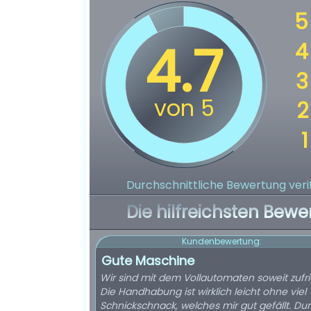
Durchschnittliche Bewertung verif
Die hilfreichsten Bewe
Kundenbewertung:
Gute Maschine
Wir sind mit dem Vollautomaten soweit zufr
Die Handhabung ist wirklich leicht ohne viel
Schnickschnack, welches mir gut gefällt. Du