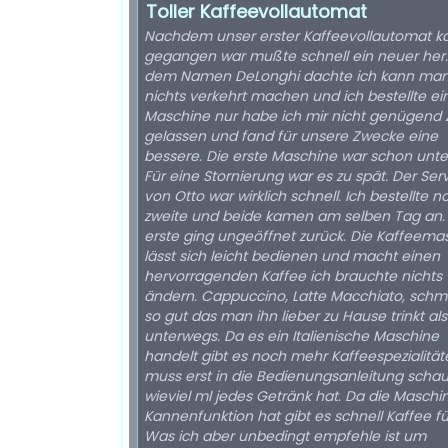
Toller Kaffeevollautomat
Nachdem unser erster Kaffeevollautomat k
gegangen war mußte schnell ein neuer her.
dem Namen DeLonghi dachte ich kann ma
nichts verkehrt machen und ich bestellte ei
Maschine nur habe ich mir nicht genügend 
gelassen und fand für unsere Zwecke eine
bessere. Die erste Maschine war schon unt
Für eine Stornierung war es zu spät. Der Ser
von Otto war wirklich schnell. Ich bestellte n
zweite und beide kamen am selben Tag an.
erste ging ungeöffnet zurück. Die Kaffeema
lässt sich leicht bedienen und macht einen
hervorragenden Kaffee ich brauchte nichts
ändern. Cappuccino, Latte Macchiato, sch
so gut das man ihn lieber zu Hause trinkt als
unterwegs. Da es ein Italienische Maschine
handelt gibt es noch mehr Kaffeespezialität
muss erst in die Bedienungsanleitung scha
wieviel ml jedes Getränk hat. Da die Maschi
Kannenfunktion hat gibt es schnell Kaffee für
Was ich aber unbedingt empfehle ist um