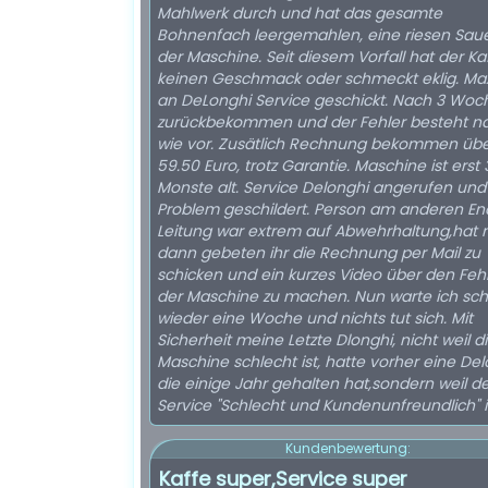
Mahlwerk durch und hat das gesamte
Bohnenfach leergemahlen, eine riesen Saue
der Maschine. Seit diesem Vorfall hat der Ka
keinen Geschmack oder schmeckt eklig. Ma
an DeLonghi Service geschickt. Nach 3 Woc
zurückbekommen und der Fehler besteht n
wie vor. Zusätlich Rechnung bekommen üb
59.50 Euro, trotz Garantie. Maschine ist erst 
Monste alt. Service Delonghi angerufen und
Problem geschildert. Person am anderen En
Leitung war extrem auf Abwehrhaltung,hat 
dann gebeten ihr die Rechnung per Mail zu
schicken und ein kurzes Video über den Fehl
der Maschine zu machen. Nun warte ich sc
wieder eine Woche und nichts tut sich. Mit
Sicherheit meine Letzte Dlonghi, nicht weil d
Maschine schlecht ist, hatte vorher eine De
die einige Jahr gehalten hat,sondern weil d
Service "Schlecht und Kundenunfreundlich" i
Kundenbewertung:
Kaffe super,Service super