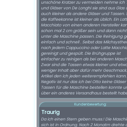
unschöne Kratzer zu vermeiden nehme ich 
und Gläser von De Longhi sie sind aus Glas
auch kleiner als andere Gläser und Tassen. 
die Kaffeekanne ist kleiner als üblich. Ein Lat
Macchiato von einen anderen Hersteller ka
schon mal 2 cm größer sein und dann nich
unter die Maschine passen. Die Reinigung g
einfach und schnell . Selbst das Milchsysth
nach jedem Cappuccino oder Latte Macchi
gereinigt und gespült. Die Brühgruppe ist
einfacher zu reinigen als bei anderen Masch
Zwar sind die Tassen etwas kleiner und etw
weniger Inhalt aber dafür mehr Geschmack.
Artikel den ich jeden weiterempfehlen kann.
Negativ ist nur das ich bei Otto keine Gläser
Tassen für die Maschine bestellen konnte u
über ein anderes Versandhaus bestellt habe
Kundenbewertung:
Traurig
Da ich einen Stern geben muss.! Die Masch
sich ist in Ordnung. Nach 2 Monatrn drehte 