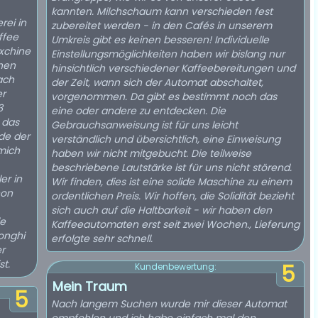
kannten. Milchschaum kann verschieden fest
rei in
zubereitet werden - in den Cafés in unserem
ffee
Umkreis gibt es keinen besseren! Individuelle
xchine
Einstellungsmöglichkeiten haben wir bislang nur
hen
hinsichtlich verschiedener Kaffeebereitungen und
ach
der Zeit, wann sich der Automat abschaltet,
er
vorgenommen. Da gibt es bestimmt noch das
3
eine oder andere zu entdecken. Die
 das
Gebrauchsanweisung ist für uns leicht
de der
verständlich und übersichtlich, eine Einweisung
mich
haben wir nicht mitgebucht. Die teilweise
beschriebene Lautstärke ist für uns nicht störend.
er in
Wir finden, dies ist eine solide Maschine zu einem
hon
ordentlichen Preis. Wir hoffen, die Solidität bezieht
sich auch auf die Haltbarkeit - wir haben den
ie
Kaffeeautomaten erst seit zwei Wochen., Lieferung
longhi
erfolgte sehr schnell.
er
st.
5
Kundenbewertung:
Mein Traum
5
Nach langem Suchen wurde mir dieser Automat