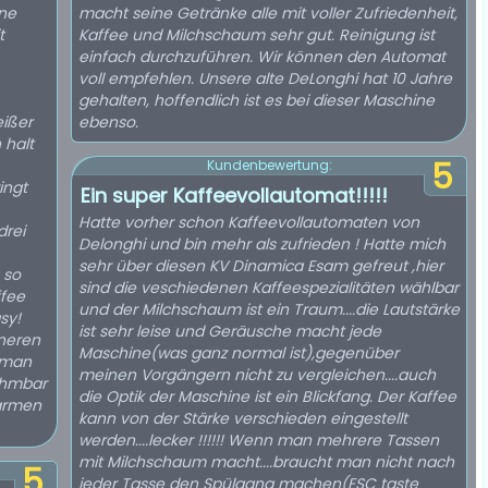
ine
macht seine Getränke alle mit voller Zufriedenheit,
t
Kaffee und Milchschaum sehr gut. Reinigung ist
einfach durchzuführen. Wir können den Automat
voll empfehlen. Unsere alte DeLonghi hat 10 Jahre
gehalten, hoffendlich ist es bei dieser Maschine
ißer
ebenso.
 halt
5
Kundenbewertung:
ingt
Ein super Kaffeevollautomat!!!!!
Hatte vorher schon Kaffeevollautomaten von
drei
Delonghi und bin mehr als zufrieden ! Hatte mich
sehr über diesen KV Dinamica Esam gefreut ,hier
 so
sind die veschiedenen Kaffeespezialitäten wählbar
ffee
und der Milchschaum ist ein Traum....die Lautstärke
sy!
ist sehr leise und Geräusche macht jede
nneren
Maschine(was ganz normal ist),gegenüber
 man
meinen Vorgängern nicht zu vergleichen....auch
ehmbar
die Optik der Maschine ist ein Blickfang. Der Kaffee
warmen
kann von der Stärke verschieden eingestellt
werden....lecker !!!!!! Wenn man mehrere Tassen
mit Milchschaum macht....braucht man nicht nach
5
jeder Tasse den Spülgang machen(ESC taste