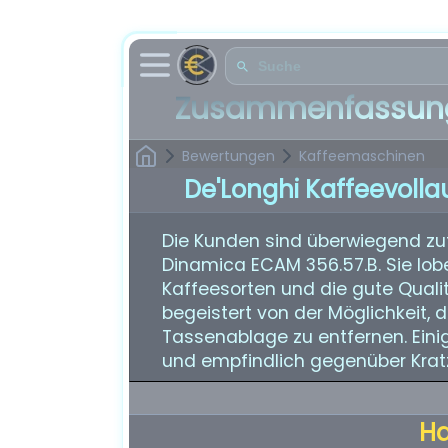
Zusammenfassung
Bewertungen
Kaffeemaschinen
De'Longhi Kaffeevoll
Die Kunden sind überwiegend zu
Dinamica ECAM 356.57.B. Sie lobe
Kaffeesorten und die gute Quali
begeistert von der Möglichkeit, 
Tassenablage zu entfernen. Eini
und empfindlich gegenüber Kratz
H