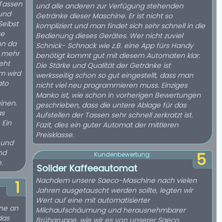
Tassen
und alle anderen zur Verfügung stehenden
 und
Getränke dieser Maschine. Er ist nicht so
Selbst
kompliziert und man findet sich sehr schnell in die
te
Bedienung dieses Gerätes. Wer nicht zuviel
nn da
Schnick- Schnack wie z.B. eine App fürs Handy
t mehr
benötigt kommt gut mit diesem Automaten klar.
eht
Die Stärke und Qualität der Getränke ist
em wird
werksseitig schon so gut eingestellt, dass man
ato
nicht viel neu programmieren muss. Einziges
Manko ist, wie schon in vorherigen Bewertungen
inen.
geschrieben, dass die untere Ablage für das
as
Aufstellen der Tassen sehr schnell zerkratzt ist.
 Ein
Fazit, dies ein guter Automat der mittleren
Preisklasse.
 und
nd
5
Kundenbewertung:
.
Solider Kaffeeautomat
Nachdem unsere Saeco-Maschine nach vielen
1
Jahren ausgetauscht werden sollte, legten wir
Wert auf eine mit automatisierter
ine an
Milchaufschäumung und herausnehmbarer
das
Brühgruppe, wie wir es von unserer Saeco