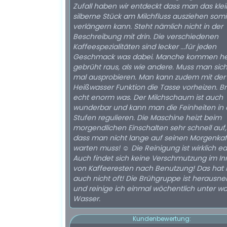
Zufall haben wir entdeckt dass man das kle
silberne Stück am Milchfluss ausziehen somi
verlängern kann. Steht nämlich nicht in der
Beschreibung mit drin. Die verschiedenen
Kaffeespezialitäten sind lecker ...für jeden
Geschmack was dabei. Manche kommen he
gebrüht raus, als wie andere. Muss man sich
mal ausprobieren. Man kann zudem mit der
Heißwasser Funktion die Tasse vorheizen. Br
echt enorm was. Der Milchschaum ist auch
wunderbar und kann man die Feinheiten in 
Stufen regulieren. Die Maschine heizt beim
morgendlichen Einschalten sehr schnell auf,
dass man nicht lange auf seinen Morgenka
warten muss! ☺️ Die Reinigung ist wirklich ea
Auch findet sich keine Verschmutzung im I
von Kaffeeresten nach Benutzung! Das hat
auch nicht oft! Die Brühgruppe ist herausn
und reinige ich einmal wöchentlich unter 
Wasser.
Kundenbewertung: