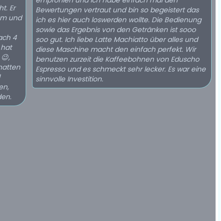
empfohlen und ich habe einfach mal den
t. Er
Bewertungen vertraut und bin so begeistert das
um und
ich es hier auch loswerden wollte. Die Bedienung
sowie das Ergebnis von den Getränken ist sooo
ach 4
soo gut. Ich liebe Latte Machiatto über alles und
 hat
diese Maschine macht den einfach perfekt. Wir
😉,
benutzen zurzeit die Kaffeebohnen von Eduscho
hatten
Espresso und es schmeckt sehr lecker. Es war eine
sinnvolle Investition.
en,
den.