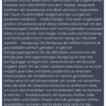
gestaltet und für jeden sofort verständlich. Die angebotenen
Produkte sind übersichtlich auf dem "Display" dargestellt.
Optionen der Anpassung sind direkt daneben angeordnet.
Die Touch-Funktionalität reagiert prompt und gibt ein
sauberes Feedback. - Größe/Design: Trotz einer unglaublich
großen Umverpackung ist dieser Kaffeevollautomat mit den
Abmessungen 24x36x44cm sehr schmal gehalten und passt
daher in jede Küche. Das Design mutet edel und hochwertig
und wertet jeden Raum nochmal ein wenig auf. Neutrale
Aspekte: - Reinigung: Die Reinigung der Kaffeemaschine ist
grundsätzlich einfach gehalten. Es gibt ein
Reinigungsprogramm für die Milchdüse und auch für die
Brühgruppe. Eine eigenständige Reinigung ist über das
leichtgängige zerlegen bzw. herausnehmen der Bauteile
möglich. ABER: Wir bei vielen anderen Maschinen ist es nicht
möglich jede Ecke und Kante problemlos zu erreichen.
Insbesondere der Einfüllstutzen für bereits gemahlenen
Kaffee sehe ich als Schwachstelle. Ich würde mir wünschen,
dass die Hülle der Maschine einfacher zu entfernen wäre,
um auch das Innenleben von Rückständen aller Art befreien
zu können. - Produktauswahl: Mit Espresso, Kaffee, Latte
Macchiato und heißen Wasser sind die gängigsten Kaffee-
Spezialitäten vertreten. Nichts desto trotz fehlt mir der