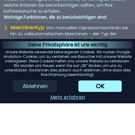
welche Kriterien Sie berücksichtigen sollten, um Ihre
Kaffeewünsche zu erfüllen.
Wichtige Funktionen, die zu berücksichtigen sind:
Maschinentyp:
Von manuellen Espressomaschinen bis
hin zu vollautomatischen Maschinen - der Typ der
Maschine bestimmt, wie viel Kontrolle Sie über den
Deine Privatsphäre ist uns wichtig
Brühvorgang haben.
Unsere Website verwendet keine eigenen Cookies. Wir nutzen Google
Qualität der Mühle:
Eine eingebaute Mühle kann
Analytics-Cookies, um zu verstehen, wie Besucher mit unserer Website
interagieren. Diese Cookies helfen uns, unsere Website zu verbessern.
entscheidend sein. Suchen Sie nach einer Maschine mit
Wir würden uns freuen, wenn Sie auf „OK“ klicken, um uns zu
einem hochwertigen Mahlwerk für den frischesten Kaffee.
unterstützen. Sie können dies jedoch auch ablehnen, ohne dass dies
Ihre Erfahrung beeinträchtigt.
Wasserspeicher:
Berücksichtigen Sie die Kapazität des
Wassertanks. Ein größerer Tank bedeutet selteneres
OK
Ablehnen
Nachfüllen, was besonders für Büros oder große Haushalte
praktisch ist.
Mehr erfahren
Einfache Reinigung:
Maschinen mit abnehmbaren
Teilen oder automatischen Reinigungszyklen können
Ihnen viel Zeit und Mühe ersparen.
KI-Einkaufsassistent