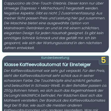
Cappuccino als One-Touch-Erlebnis. Dieser kann nur über
Umwege (Espresso + Milchschaum) hergestellt werden.
Negative Aspekte: Gibt es nicht :) Zusammenfassung: Aus
meiner Sicht passen Preis und Leistung hier gut zusammen.
Die Maschine bietet eine ausgewählte Option von
Mainstream-Getränken an und ist mit einem schlichten,
eleganten Design für jeden Haushalt geeignet. Es gibt kein
unnötiges Schnick Schnack und das gefällt mir. Ich bin
gespannt, wie sich der Wartungszustand in den nächsten
Jahren entwickelt.
5
Kundenbewertung:
Klasse Kaffeevollautomat für Einsteiger
Der Kaffeevollautomat war sehr gut verpackt. Für den Preis,
sieht der Kaffeevollautomat sehr schick aus in seiner
schwarzen Farbe. Die Touchknöpfe sind schlicht gehalten
und beleuchtet in Schwarz-Weiß. In den Behälter passen ca.
250g Bohnen hinein, wo sich auch das Kegelmahlwerk der
De'Longhi MAGNIFICA befindet. Per Rädchen lässt sich das
Mahlwerk verstellen. Der Bardruck des Kaffeevollautomates
liegt bei 15 Bar, wie auch die meisten anderen
Kaffeevollautomaten von anderen Herstellern. Was mir