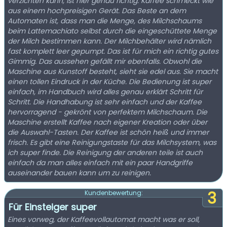
verzichten kann, ist hier genau richtig. Kaffee schmeckt wie
aus einem hochpreisigen Gerät. Das Beste an dem
Automaten ist, dass man die Menge, des Milchschaums
beim Lattemachiato selbst durch die eingeschüttete Menge
der Milch bestimmen kann. Der Milchbehälter wird nämlich
fast komplett leer gepumpt. Das ist für mich ein richtig gutes
Gimmig. Das aussehen gefällt mir ebenfalls. Obwohl die
Maschine aus Kunstoff besteht, sieht sie edel aus. Sie macht
einen tollen Eindruck in der Küche. Die Bedienung ist super
einfach, im Handbuch wird alles genau erklärt Schritt für
Schritt. Die Handhabung ist sehr einfach und der Kaffee
hervorragend - gekrönt von perfektem Milchschaum. Die
Maschine erstellt Kaffee nach eigener Kreation oder über
die Auswahl-Tasten. Der Kaffee ist schön heiß und immer
frisch. Es gibt eine Reinigungstaste für das Milchsystem, was
ich super finde. Die Reinigung der anderen teile ist auch
einfach da man alles einfach mit ein paar Handgriffe
auseinander bauen kann um zu reinigen.
3
Kundenbewertung:
Für Einsteiger super
Eines vorweg, der Kaffeevollautomat macht was er soll,