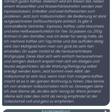
nämlich guten Kaffee. Geliefert wird ein Riesen Set, neben
einem Wasserfilter und Wasserhärtestreifen werden zwei
Espressotassen, Entkalker und zwei Kaffeesorten zum
probieren. Jetzt zum Vollautomaten: die Bedienung ist dank
aufgezeichneter Softtouchknöpfe einfach. Es gibt 4
vorinstallierte Getränke : Espresso, Kaffee, Latte Macchiato
und eine Heißwasserfunktion für Tee. Es passen ca. 250g
Bohnen in den Behälter, was ich leider für wenig halte, da
ich mehrere Kaffee am Tag trinke und das auffüllen lästig
wird. Den Mahlgrad kann man von grob bis sehr fein
einstellen. Ein super Vorteil ist die herausnehmbare
Brühgruppe. Diese lässt sich sehr einfach herausnehmen
und reinigen dadurch erspart man sich ein lästiges und
teures wegschicken, da die Wartung/Reinigung selbst
erledigt werden kann. Jetzt kommt mein ABER: der
Vollautomat ist sehr laut, wenn man früh morgens Kaffee
macht ist es in der ganzen Wohnung zu hören. Dies kenne
ich von anderen Vollautomaten nicht so. Deswegen ziehe
ich zwei Sterne ab, da dies sehr nervig ist. Wenn jemand
alleine lebt oder dies nicht als nervig empfindet ist der
Vollautomat voll und ganz zu empfehlen.
Kundenbewertung: