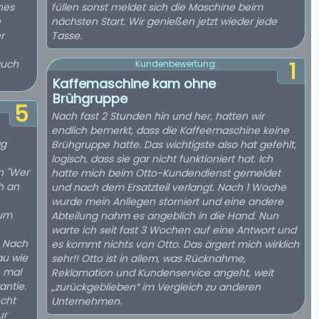
ines
füllen sonst meldet sich die Maschine beim
e
nächsten Start. Wir genießen jetzt wieder jede
r
Tasse.
auch
1
Kundenbewertung:
Kaffemaschine kam ohne
Brühgruppe
5
Nach fast 2 Stunden hin und her, hatten wir
endlich bemerkt, dass die Kaffeemaschine keine
ag
Brühgruppe hatte. Das wichtigste also hat gefehlt,
logisch, dass sie gar nicht funktioniert hat. Ich
n "Wer
hatte mich beim Otto-Kundendienst gemeldet
h an
und nach dem Ersatzteil verlangt. Nach 1 Woche
wurde mein Anliegen storniert und eine andere
Zum
Abteilung nahm es angeblich in die Hand. Nun
warte ich seit fast 3 Wochen auf eine Antwort und
. Nach
es kommt nichts von Otto. Das ärgert mich wirklich
au wie
sehr!! Otto ist in allem, was Rücknahme,
n mal
Reklamation und Kundenservice angeht, weit
antie.
„zurückgeblieben“ im Vergleich zu anderen
echt
Unternehmen.
ur