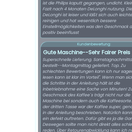
ist die Philips kaputt gegangen, undicht. Kle
Fazit nach 4 Monaten DeLonghi nutzung. Di
DeLonghi ist leiser und läßt sich auch leichte
reinigen und hat wesentlich bessere
Einstellmöglichkeiten was den Geschmack 
positiv beeinflusst
Kundenbewertung:
Gute Maschine--Sehr Fairer Preis
Superschnelle Lieferung. Samstagnachmitt
bestellt--Montagmittag geliefert. Top. Zu
schlechten Bewertungen kann ich nur sage
lesen kann ist klar im Vorteil". Wenn man sic
die Schritte in der Anleitung hält ist die
Inbetriebnahme eine Sache von Minuten! 
Geschmack des Kaffee`s trägt nicht nur die
Maschine bei sondern auch die Kaffeesorte
der dritten Tasse war der Kaffee super, gen
in der Anleitung beschrieben. Natürlich kan
ein defekt auftreten. Dafür gibt es ja die Gar
Deswegen sollte man nicht direkt alles schl
reden. Über Retourenabwicklung kann ich n