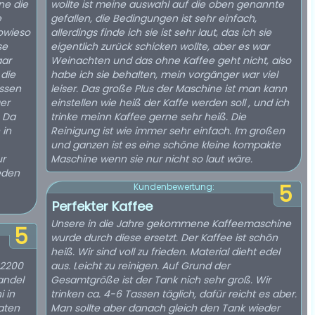
ne die
wollte ist meine auswahl auf die oben genannte
e
gefallen, die Bedingungen ist sehr einfach,
sowieso
allerdings finde ich sie ist sehr laut, das ich sie
se
eigentlich zurück schicken wollte, aber es war
aar
Weinachten und das ohne Kaffee geht nicht, also
die
habe ich sie behalten, mein vorgänger war viel
ssen
leiser. Das große Plus der Maschine ist man kann
Der
einstellen wie heiß der Kaffe werden soll , und ich
. Da
trinke meinn Kaffee gerne sehr heiß. Die
 in
Reinigung ist wie immer sehr einfach. Im großen
und ganzen ist es eine schöne kleine kompakte
ur
Maschine wenn sie nur nicht so laut wäre.
eden
5
Kundenbewertung:
Perfekter Kaffee
Unsere in die Jahre gekommene Kaffeemaschine
5
wurde durch diese ersetzt. Der Kaffee ist schön
heiß. Wir sind voll zu frieden. Material dieht edel
 2200
aus. Leicht zu reinigen. Auf Grund der
andel
Gesamtgröße ist der Tank nich sehr groß. Wir
i in
trinken ca. 4-6 Tassen täglich, dafür reicht es aber.
aten
Man sollte aber danach gleich den Tank wieder