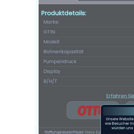
Produktdetails:
Marke:
GTIN:
Modell:
Bohnenkapazität
Pumpendruck
Display
B/H/T
Erfahren Si
Unsere Website
wie Besucher mit
würden uns f
Haftungsausschluss:
Diese Zusammenfassung d