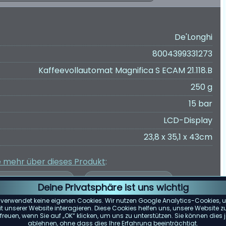
De'Longhi
8004399331273
Kaffeevollautomat Magnifica S ECAM 21.118.B
250 g
15 bar
LCD-Display
23,8 x 35,1 x 43cm
e mehr über dieses Produkt
:
Deine Privatsphäre ist uns wichtig
 verwendet keine eigenen Cookies. Wir nutzen Google Analytics-Cookies, u
 unserer Website interagieren. Diese Cookies helfen uns, unsere Website z
reuen, wenn Sie auf „OK“ klicken, um uns zu unterstützen. Sie können die
er Kundenbewertungen wurde auf Grundlage von Bewertungen von
ablehnen, ohne dass dies Ihre Erfahrung beeinträchtigt.