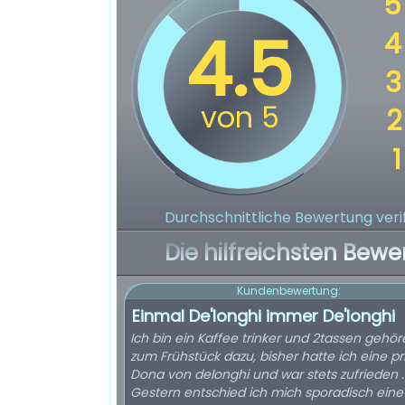
Durchschnittliche Bewertung verif
Die hilfreichsten Bewe
Kundenbewertung:
Einmal De'longhi immer De'longhi
Ich bin ein Kaffee trinker und 2tassen gehö
zum Frühstück dazu, bisher hatte ich eine p
Dona von delonghi und war stets zufrieden .
Gestern entschied ich mich sporadisch ein