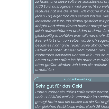
zu holen und diese sollte es sein,diesmal oh
1000 Euro auszugeben, weil die nicht so viel
features hat wie die letzte . Ich mache mir 
jeden Tag eigentlich den selben Kaffee .Die
Maschine ist kurz und simpel gestrickt mit p
Knöpfe und einen davon heisser dampf um 
Milch aufzuschäumen und den anderen 2ta
gleichzeitig zu befüllen was will man mehr .
Rest erklärt sich von selbst würde ich sagen
bedarf es nicht groß reden .Folie abmachen
Betrieb nehmen Wasser und Bohnen rein
mahlstärke einstellen Bohnen rein und ab z
ersten Runde Kaffee ich bin durch aus zufri
ohne großen klimbim .Ich kann sie definitiv
empfehlen.
Kundenbewertung:
Sehr gut für das Geld
Hatten vorher ein Philips Kaffeevollautomat
Serie EP2231/40 weil ein Verkäufer im Fachh
gesagt hatte das die besser als die DeLongh
der gleichen Preisklasse wäre. Nach 26 Mon