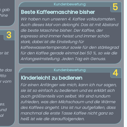
5
Kundenbewertung:
s gab
Beste Kaffeemaschine bisher
hine
Wir haben nun unseren 4. Kaffee vollautomaten.
Auch dieses Mal von delonghi. Das ist mit Abstand
die beste Maschine bisher. Der Kaffee, der
3
espresso sind immer heisst und immer schön
stark, dabei ist die Einstellung für
kaffeewassertemperatur sowie für den stärkegrad
r ist
für den Kaffee gerade einmal bei 50 %, so wie die
Anfangseimstellung. Jeden Tag ein Genuss.
te das
4
Kundenbewertung:
Otto
Kinderleicht zu bedienen
er vom
Für einen Anfänger wie mich, kann ich nur sagen,
sie ist so einfach zu bedienen und es erklärt sich
auch größtenteils von selbst. Wir sind rundum
zufrieden, was den Milchschaum und die Wärme
es.
des Kaffees angeht. Uns ist nur aufgefallen, dass
 und
manchmal die erste Tasse Kaffee nicht ganz so
al
heiß ist wie die darauffolgenden.