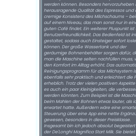
werden können. Besonders hervorzuheben is
herausragende Qualität des Espressos und 
cremige Konsistenz des Milchschaums – be
auf einem Niveau, das man sonst nur in ei
guten Café findet. Ein weiterer Pluspunkt ist die
Benutzerfreundlichkeit. Das Bedienfeld ist int
gestaltet, sodass auch Einsteiger sofort losl
können. Der große Wassertank und der
geräumige Bohnenbehälter sorgen dafür, d
man die Maschine selten nachfüllen muss, 
den Komfort im Alltag erhöht. Das automati
Reinigungsprogramm für das Milchsystem is
ebenfalls sehr praktisch und erleichtert die 
erheblich. Trotz der vielen positiven Aspekte gibt
es auch ein paar Kleinigkeiten, die verbesse
werden könnten. Zum Beispiel ist die Masch
beim Mahlen der Bohnen etwas lauter, als i
erwartet hatte. Außerdem wäre eine smart
Steuerung über eine App eine nette Ergänz
gewesen, besonders in dieser Preisklasse.
Insgesamt bin ich jedoch absolut begeistert
der De'Longhi Magnifica Start Milk. Sie bietet