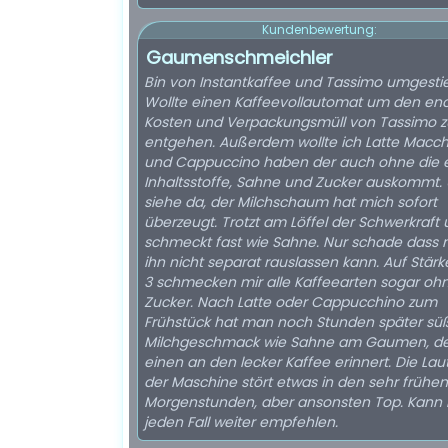
Kundenbewertung:
Gaumenschmeichler
Bin von Instantkaffee und Tassimo umgesti
Wollte einen Kaffeevollautomat um den e
Kosten und Verpackungsmüll von Tassimo z
entgehen. Außerdem wollte ich Latte Macch
und Cappuccino haben der auch ohne die e
Inhaltsstoffe, Sahne und Zucker auskommt.
siehe da, der Milchschaum hat mich sofort
überzeugt. Trotzt am Löffel der Schwerkraft
schmeckt fast wie Sahne. Nur schade dass
ihn nicht separat rauslassen kann. Auf Stärk
3 schmecken mir alle Kaffeearten sogar oh
Zucker. Nach Latte oder Cappucchino zum
Frühstück hat man noch Stunden später sü
Milchgeschmack wie Sahne am Gaumen, de
einen an den lecker Kaffee erinnert. Die Lau
der Maschine stört etwas in den sehr frühen
Morgenstunden, aber ansonsten Top. Kann 
jeden Fall weiter empfehlen.