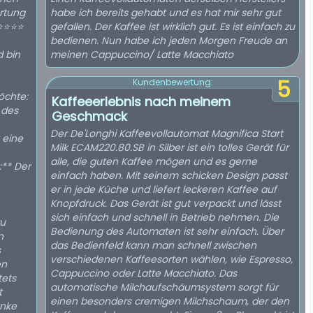
rtung
habe ich bereits gehabt und es hat mir sehr gut
⭐⭐⭐⭐⭐
gefallen. Der Kaffee ist wirklich gut. Es ist einfach zu
bedienen. Nun habe ich jeden Morgen Freude an
d bin
meinen Cappuccino/ Latte Macchiato
5
Kundenbewertung:
öchte:
Kaffeeerlebnis nach meinem
 des
Geschmack
Der De'Longhi Kaffeevollautomat Magnifica Start
 eine
Milk ECAM220.80.SB in Silber ist ein tolles Gerät für
alle, die guten Kaffee mögen und es gerne
:** Der
einfach haben. Mit seinem schicken Design passt
er in jede Küche und liefert leckeren Kaffee auf
Knopfdruck. Das Gerät ist gut verpackt und lässt
sich einfach und schnell in Betrieb nehmen. Die
zu
Bedienung des Automaten ist sehr einfach. Über
n
das Bedienfeld kann man schnell zwischen
s
verschiedenen Kaffeesorten wählen, wie Espresso,
en
Cappuccino oder Latte Macchiato. Das
tets
automatische Milchaufschäumsystem sorgt für
t
einen besonders cremigen Milchschaum, der den
änke