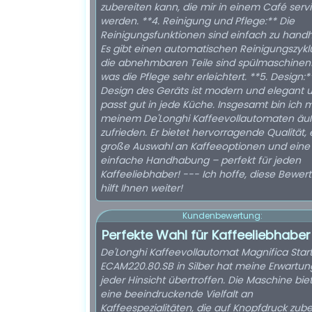
zubereiten kann, die mir in einem Café servi
werden. **4. Reinigung und Pflege:** Die
Reinigungsfunktionen sind einfach zu hand
Es gibt einen automatischen Reinigungszykl
die abnehmbaren Teile sind spülmaschinenf
was die Pflege sehr erleichtert. **5. Design:
Design des Geräts ist modern und elegant 
passt gut in jede Küche. Insgesamt bin ich m
meinem De'Longhi Kaffeevollautomaten äu
zufrieden. Er bietet hervorragende Qualität, 
große Auswahl an Kaffeeoptionen und eine
einfache Handhabung – perfekt für jeden
Kaffeeliebhaber! --- Ich hoffe, diese Bewer
hilft Ihnen weiter!
Kundenbewertung:
Perfekte Wahl für Kaffeeliebhaber
De'Longhi Kaffeevollautomat Magnifica Start
ECAM220.80.SB in Silber hat meine Erwartun
jeder Hinsicht übertroffen. Die Maschine bie
eine beeindruckende Vielfalt an
Kaffeespezialitäten, die auf Knopfdruck zube