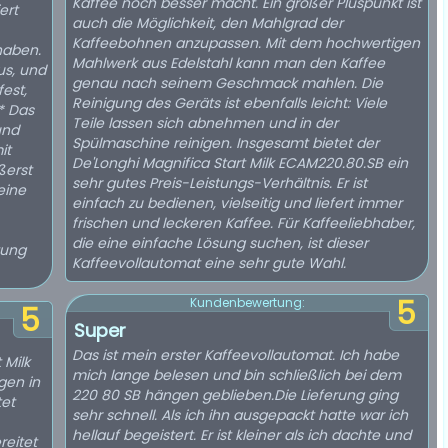
Kaffee noch besser macht. Ein großer Pluspunkt ist
ert
auch die Möglichkeit, den Mahlgrad der
Kaffeebohnen anzupassen. Mit dem hochwertigen
haben.
Mahlwerk aus Edelstahl kann man den Kaffee
us, und
genau nach seinem Geschmack mahlen. Die
est,
Reinigung des Geräts ist ebenfalls leicht: Viele
** Das
Teile lassen sich abnehmen und in der
und
Spülmaschine reinigen. Insgesamt bietet der
it
De'Longhi Magnifica Start Milk ECAM220.80.SB ein
ßerst
sehr gutes Preis-Leistungs-Verhältnis. Er ist
eine
einfach zu bedienen, vielseitig und liefert immer
frischen und leckeren Kaffee. Für Kaffeeliebhaber,
die eine einfache Lösung suchen, ist dieser
tung
Kaffeevollautomat eine sehr gute Wahl.
5
Kundenbewertung:
5
Super
Das ist mein erster Kaffeevollautomat. Ich habe
 Milk
mich lange belesen und bin schließlich bei dem
gen in
220 80 SB hängen geblieben.Die Lieferung ging
tet
sehr schnell. Als ich ihn ausgepackt hatte war ich
hellauf begeistert. Er ist kleiner als ich dachte und
reitet