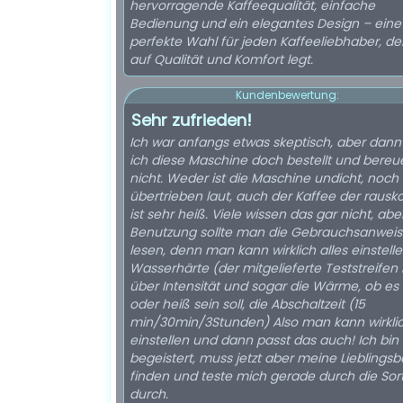
hervorragende Kaffeequalität, einfache
Bedienung und ein elegantes Design – eine
perfekte Wahl für jeden Kaffeeliebhaber, de
auf Qualität und Komfort legt.
Kundenbewertung:
Sehr zufrieden!
Ich war anfangs etwas skeptisch, aber dan
ich diese Maschine doch bestellt und bereu
nicht. Weder ist die Maschine undicht, noch i
übertrieben laut, auch der Kaffee der raus
ist sehr heiß. Viele wissen das gar nicht, abe
Benutzung sollte man die Gebrauchsanwei
lesen, denn man kann wirklich alles einstell
Wasserhärte (der mitgelieferte Teststreifen h
über Intensität und sogar die Wärme, ob e
oder heiß sein soll, die Abschaltzeit (15
min/30min/3Stunden) Also man kann wirklic
einstellen und dann passt das auch! Ich bin
begeistert, muss jetzt aber meine Lieblings
finden und teste mich gerade durch die Sor
durch.