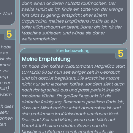
dann einen anderen Aufsatz raufmachen. Der
zweite Punkt ist, ich finde ein Latte von der Menge
r Wert
fürs Glas zu gering, entspricht eher einem
Cappuccino, meines Empfindens Positiv ist, ein
toller Milchschaum entsteht. Bisher bin ich nit der
5
Maschine zufrieden und würde sie daher
weiterempfehlen.
n habe
5
Kundenbewertung:
e es
Meine Empfehlung
st sie
kommt
Ich habe den Kaffeevollautomaten Magnifica Start
r vor
ECAM220.80.SB nun seit einiger Zeit in Gebrauch
sung
und bin absolut begeistert. Die Maschine macht
en von
nicht nur sehr leckeren Kaffee, sondern sieht auch
ilft)
noch richtig schick aus und passt perfekt in jede
s warm
moderne Küche. Ein großer Pluspunkt ist die
einfache Reinigung. Besonders praktisch finde ich,
h alles
dass der Milchbehälter leicht abnehmbar ist und
 sehr
sich problemlos im Kühlschrank verstauen lässt.
bohnen
Das spart Zeit und Mühe, wenn man Milch auf
ten
Vorrat kühl halten möchte. Bevor man die
Maschine in Betrieb nimmt, empfehle ich, die