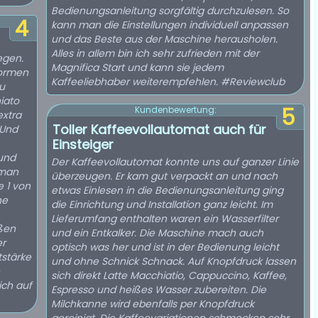
Bedienungsanleitung sorgfältig durchzulesen. So
4
kann man die Einstellungen individuell anpassen
und das Beste aus der Maschine herausholen.
Alles in allem bin ich sehr zufrieden mit der
egen.
Magnifica Start und kann sie jedem
normen
Kaffeeliebhaber weiterempfehlen. #Reviewclub
u
iato
5
Kundenbewertung:
xtra
Toller Kaffeevollautomat auch für
 Und
Einsteiger
 und
Der Kaffeevollautomat konnte uns auf ganzer Linie
 man
überzeugen. Er kam gut verpackt an und nach
e 1 von
etwas Einlesen in die Bedienungsanleitung ging
ne
die Einrichtung und Installation ganz leicht. Im
Lieferumfang enthalten waren ein Wasserfilter
ßen
und ein Entkalker. Die Maschine mach auch
r
optisch was her und ist in der Bedienung leicht
tstärke
und ohne Schnick Schnack. Auf Knopfdruck lassen
sich direkt Latte Macchiatio, Cappuccino, Kaffee,
ich auf
Espresso und heißes Wasser zubereiten. Die
Milchkanne wird ebenfalls per Knopfdruck