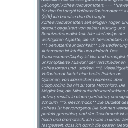
De'Longhi Kaffeevollautomaten: --- **Bewe
für den De'Longhi Kaffeevollautomaten** 
(5/5) Ich benutze den De'Longhi
Kaffeevollautomaten seit einigen Tagen un
absolut begeistert von seiner Leistung und
Benutzerfreundlichkeit. Hier sind einige der
wichtigsten Aspekte, die ich hervorheben m
**1. Benutzerfreundlichkeit:** Die Bedienung
Automaten ist intuitiv und einfach. Das
Touchscreen-Display ist klar und ermöglicht
unkomplizierte Auswahl der verschiedenen
Kaffeesorten und -stärken. **2. Vielseitigkeit
Vollautomat bietet eine breite Palette an
Optionen, von klassischem Espresso über
Cappuccino bis hin zu Latte Macchiato. Die
Möglichkeit, die Milchaufschäumerfunktion 
nutzen, resulta in einem perfekten, cremige
Schaum. **3. Geschmack:** Die Qualität de
Kaffees ist hervorragend! Die Bohnen werd
perfekt gemahlen, und der Geschmack ist s
frisch und aromatisch. Ich habe in kurzer Zei
festgestellt, dass ich damit die besten Getr