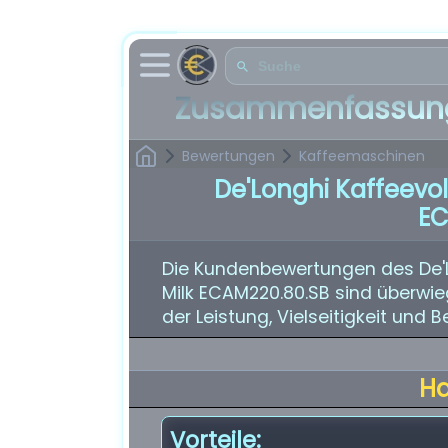
Zusammenfassung
Bewertungen
Kaffeemaschinen
De'Longhi Kaffeevol
EC
Die Kundenbewertungen des De'L
Milk ECAM220.80.SB sind überwie
der Leistung, Vielseitigkeit und 
H
Vorteile: