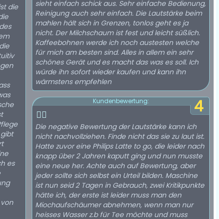
sieht einfach schick aus. Sehr einfache Bedienung,
t die
Reinigung auch sehr einfach. Die Lautstärke beim
die
mahlen hält sich in Grenzen, tonlos geht es ja
ides
nicht. Der Milchschaum ist fest und leicht süßlich.
nem
Kaffeebohnen werde ich noch austesten welche
für mich am besten sind. Alles in allem ein sehr
uitiv
schönes Gerät und es macht das was es soll. Ich
egen
würde ihn sofort wieder kaufen und kann ihn
wärmstens empfehlen
ass
was
4
Kundenbewertung:
sche
👍🏻
t
Pflege
Die negative Bewertung der Lautstärke kann ich
nicht nachvollziehen. Finde nicht das sie zu laut ist.
rt
Hatte zuvor eine Philips Latte to go, die leider nach
ine
knapp über 2 Jahren kaputt ging und nun musste
ch es
eine neue her. Achte auch auf Bewertung, aber
e
jeder sollte sich selbst ein Urteil bilden. Maschine
ung
ist nun seid 2 Tagen in Gebrauch, zwei Kritikpunkte
hätte ich, der erste ist leider muss man den
 von
Miochaufschäumer abnehmen, wenn man nur
heisses Wasser z.b für Tee möchte und muss