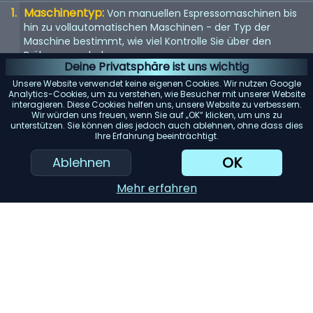
Maschinentyp:
Von manuellen Espressomaschinen bis
hin zu vollautomatischen Maschinen - der Typ der
Maschine bestimmt, wie viel Kontrolle Sie über den
Brühvorgang haben.
Deine Privatsphäre ist uns wichtig
Qualität der Mühle:
Eine eingebaute Mühle kann
Unsere Website verwendet keine eigenen Cookies. Wir nutzen Google
entscheidend sein. Suchen Sie nach einer Maschine mit
Analytics-Cookies, um zu verstehen, wie Besucher mit unserer Website
interagieren. Diese Cookies helfen uns, unsere Website zu verbessern.
einem hochwertigen Mahlwerk für den frischesten Kaffee.
Wir würden uns freuen, wenn Sie auf „OK“ klicken, um uns zu
unterstützen. Sie können dies jedoch auch ablehnen, ohne dass dies
Wasserspeicher:
Berücksichtigen Sie die Kapazität des
Ihre Erfahrung beeinträchtigt.
Wassertanks. Ein größerer Tank bedeutet selteneres
Nachfüllen, was besonders für Büros oder große Haushalte
OK
Ablehnen
praktisch ist.
Mehr erfahren
Einfache Reinigung:
Maschinen mit abnehmbaren
Teilen oder automatischen Reinigungszyklen können
Ihnen viel Zeit und Mühe ersparen.
KI-Einkaufsassistent