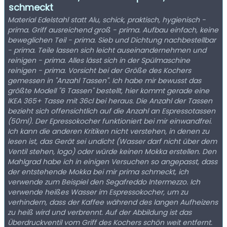
schmeckt
Material Edelstahl statt Alu, schick, praktisch, hygienisch -
prima. Griff ausreichend groß - prima. Aufbau einfach, keine
beweglichen Teil - prima. Sieb und Dichtung nachbestellbar
- prima. Teile lassen sich leicht auseinandernehmen und
reinigen - prima. Alles lässt sich in der Spülmaschine
reinigen - prima. Vorsicht bei der Größe des Kochers
gemessen in "Anzahl Tassen". Ich habe mir bewusst das
größte Modell "6 Tassen" bestellt, hier kommt gerade eine
IKEA 365+ Tasse mit 36cl bei heraus. Die Anzahl der Tassen
bezieht sich offensichtlich auf die Anzahl an Espressotassen
(50ml). Der Epressokocher funktioniert bei mir einwandfrei.
Ich kann die anderen Kritiken nicht verstehen, in denen zu
lesen ist, das Gerät sei undicht (Wasser darf nicht über dem
Ventil stehen, logo) oder würde keinen Mokka erstellen. Den
Mahlgrad habe ich in einigen Versuchen so angepasst, dass
der entstehende Mokka bei mir prima schmeckt, ich
verwende zum Beispiel den Segafreddo Intermezzo. Ich
verwende heißes Wasser im Espressokocher, um zu
verhindern, dass der Kaffee während des langen Aufheizens
zu heiß wird und verbrennt. Auf der Abbildung ist das
Überdruckventil vom Griff des Kochers schön weit entfernt.