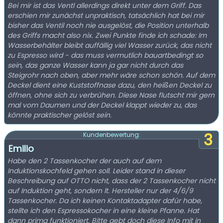
Bei mir ist das Ventl allerdings direkt unter dem Griff. Das
erschien mir zunächst unpraktisch, tatsächlich hat bei mir
bisher das Ventil noch nie ausgelöst, die Position unterhalb
des Griffs macht also nix. Zwei Punkte finde ich schade: Im
Wasserbehälter bleibt auffällig viel Wasser zurück, das nicht
zu Espresso wird - das muss vermutlich bauartbedingt so
sein, das ganze Wasser kann ja gar nicht durch das
Steigrohr nach oben, aber mehr wäre schon schön. Auf dem
Deckel dient eine Kuststoffnase dazu, den heißen Deckel zu
öffnen, ohne sich zu verbrühen. Diese Nase flutscht mir gern
mal vom Daumen und der Deckel klappt wieder zu, das
könnte praktischer gelöst sein.
3
Kundenbewertung:
Emilio
Habe den 2 Tassenkocher der auch auf dem
Induktionskochfeld gehen soll. Leider stand in dieser
Beschreibung auf OTTO nicht, dass der 2 Tassenkocher nicht
auf Induktion geht, sondern lt. Hersteller nur der 4/6/9
Tassenkocher. Da ich keinen Kontaktadapter dafür habe,
stellte ich den Espressokocher in eine kleine Pfanne. Hat
dann prima funktioniert. Bitte gebt doch diese Info mit in