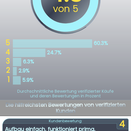
Durchschnittliche Bewertung verifizierter Käufe
und deren Bewertungen in Prozent
Die hilfreichsten Bewertungen von verifizierten
Kunden
4
Kundenbewertung:
Aufbau einfach, funktioniert prima,