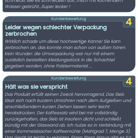
schmeckt wie es schmecken soll...frisch mit kochendem
Wasser gebrüht...Super lecker !
4
Kundenbewertung:
Leider wegen schlechter Verpackung
zerbrochen
Wirklich schade um diese hochwertige Kanne! Sie kam
zerbrochen an, das konnte man schon von außen hören.
Kein Wunder: die Umverpackung war nur mit einem
zusätzlich bestellten Kleidungsstück in die Schachtel
gegeben worden, ohne Polstermaterial ...
4
Kundenbewertung:
Hält was sie verspricht
Das Produkt erfüllt seinen Zweck hervorragend. Das Sieb
lässt sich nach kurzem Umrühren nach dem Aufgießen und
anschließendem kurzen Ziehen lassen sehr leicht
herabdrücken. Der Kaffeesatz wird bei mir vollständig
zurückgehalten, das Sieb ist insofern dicht und schließt
bündig mit der Glaswand ab. Ich nutze es in Verbindung mit
einer Rommelsbacher Kaffeemühle (Mahlgrad 7, Menge 3).
Das Gerät ist leicht zu reinigen. Einen Stern Abzug gibt es für