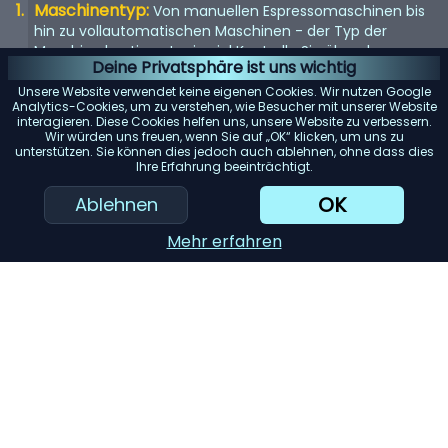
Maschinentyp:
Von manuellen Espressomaschinen bis
hin zu vollautomatischen Maschinen - der Typ der
Maschine bestimmt, wie viel Kontrolle Sie über den
Deine Privatsphäre ist uns wichtig
Brühvorgang haben.
Unsere Website verwendet keine eigenen Cookies. Wir nutzen Google
Qualität der Mühle:
Eine eingebaute Mühle kann
Analytics-Cookies, um zu verstehen, wie Besucher mit unserer Website
interagieren. Diese Cookies helfen uns, unsere Website zu verbessern.
entscheidend sein. Suchen Sie nach einer Maschine mit
Wir würden uns freuen, wenn Sie auf „OK“ klicken, um uns zu
einem hochwertigen Mahlwerk für den frischesten Kaffee.
unterstützen. Sie können dies jedoch auch ablehnen, ohne dass dies
Ihre Erfahrung beeinträchtigt.
Wasserspeicher:
Berücksichtigen Sie die Kapazität des
Wassertanks. Ein größerer Tank bedeutet selteneres
OK
Ablehnen
Nachfüllen, was besonders für Büros oder große Haushalte
praktisch ist.
Mehr erfahren
KI-Einkaufsassistent